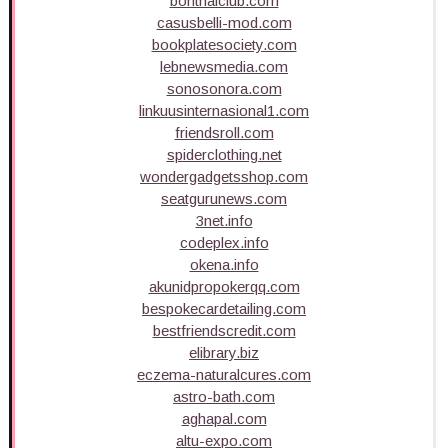
bonthaiclub.com
casusbelli-mod.com
bookplatesociety.com
lebnewsmedia.com
sonosonora.com
linkuusinternasional1.com
friendsroll.com
spiderclothing.net
wondergadgetsshop.com
seatgurunews.com
3net.info
codeplex.info
okena.info
akunidpropokerqq.com
bespokecardetailing.com
bestfriendscredit.com
elibrary.biz
eczema-naturalcures.com
astro-bath.com
aghapal.com
altu-expo.com