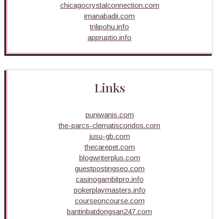
chicagocrystalconnection.com
imanabadii.com
trilipohu.info
appruptio.info
Links
punjwanis.com
the-parcs-clematiscondos.com
jusu-gb.com
thecarepet.com
blogwriterplus.com
guestpostingseo.com
casinogambitpro.info
pokerplaymasters.info
courseoncourse.com
bantinbatdongsan247.com