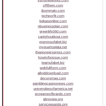
vsmsnetworks.com
offthem.com
ibommatv.com
techporfit.com
bekasionline.com
nbusinessplan.com
greenlife360.com
cantshoutitout.com
expressufabet.biz
mypuertoplata.net
thepioneerxpress.com
howtofixissue.com
teamufabet.biz
webfullform.com
allviddownload.com
decorsmag.com
gamblingcasinonews.com
universitiesofamerica.net
progameofbrands.com
qbreview.org
servicewueste.org