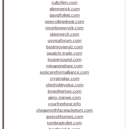
cultofjim.com
glimmerick.com
davidfollett.com
newcollegebeat.com
reverbnewyork.com
skinmerch.com
usvisaforum.com
bestmovierulz.com
jagalchi-trade.com
loopersound.com
minapenelope.com
justicereformalliance.com
cryptoglax.com
ohiohobbyplus.com
bogothemes.com
ajino-mingei.com
yourfreehost.info
cheapnorthfacejacketsm.com
gurjoshhomes.com
tombradydiet.com