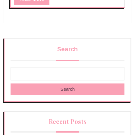
Search
Search
Recent Posts