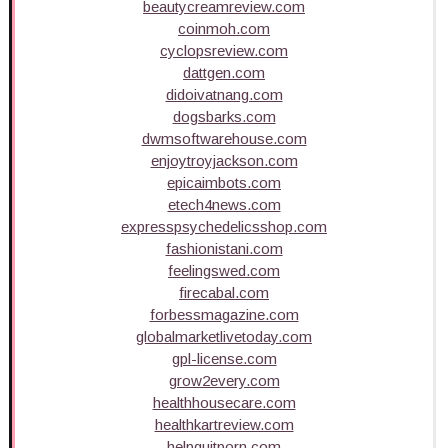
beautycreamreview.com
coinmoh.com
cyclopsreview.com
dattgen.com
didoivatnang.com
dogsbarks.com
dwmsoftwarehouse.com
enjoytroyjackson.com
epicaimbots.com
etech4news.com
expresspsychedelicsshop.com
fashionistani.com
feelingswed.com
firecabal.com
forbessmagazine.com
globalmarketlivetoday.com
gpl-license.com
grow2every.com
healthhousecare.com
healthkartreview.com
helpquitporn.com