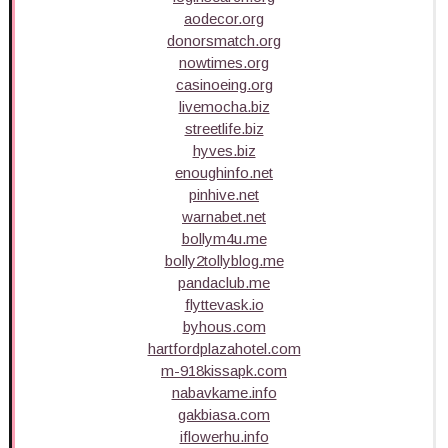
aodecor.org
donorsmatch.org
nowtimes.org
casinoeing.org
livemocha.biz
streetlife.biz
hyves.biz
enoughinfo.net
pinhive.net
warnabet.net
bollym4u.me
bolly2tollyblog.me
pandaclub.me
flyttevask.io
byhous.com
hartfordplazahotel.com
m-918kissapk.com
nabavkame.info
gakbiasa.com
iflowerhu.info