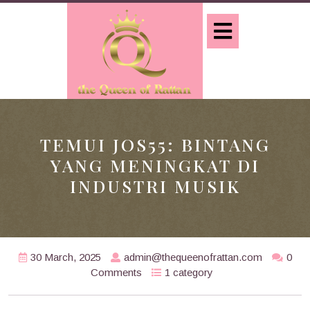
Skip
to
Open
content
Button
TEMUI JOS55: BINTANG
YANG MENINGKAT DI
INDUSTRI MUSIK
30 March, 2025
admin@thequeenofrattan.com
0
Comments
1 category