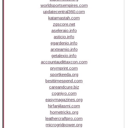
worldsportsempires.com
updatecentral360.com
katamastah.com
zqscore.net
aseleraio.info
asticio.info
egardenio.info
arxteamio.info
getalexio.info
accountaudittaxcon.com
prymprint.com
sportkeeda.org
besttimespend.com
careandcure.biz
cogniyo.com
easymagazines.org
hirfanjilasmi.com
hometricks.org
leathercraftpro.com
microgridpower.org