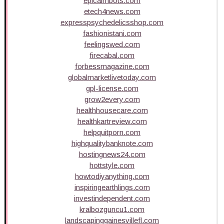
epicaimbots.com
etech4news.com
expresspsychedelicsshop.com
fashionistani.com
feelingswed.com
firecabal.com
forbessmagazine.com
globalmarketlivetoday.com
gpl-license.com
grow2every.com
healthhousecare.com
healthkartreview.com
helpquitporn.com
highqualitybanknote.com
hostingnews24.com
hottstyle.com
howtodiyanything.com
inspiringearthlings.com
investindependent.com
kralbozguncu1.com
landscapinggainesvillefl.com