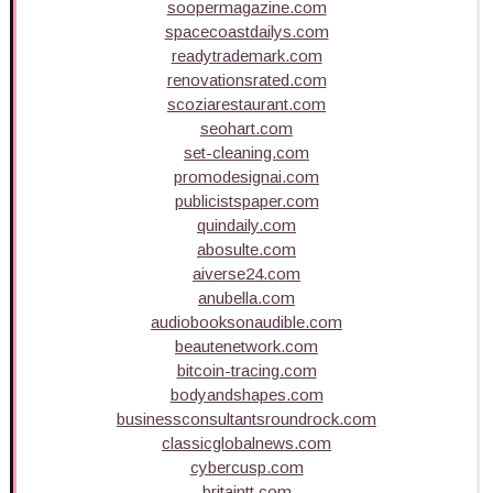
soopermagazine.com
spacecoastdailys.com
readytrademark.com
renovationsrated.com
scoziarestaurant.com
seohart.com
set-cleaning.com
promodesignai.com
publicistspaper.com
quindaily.com
abosulte.com
aiverse24.com
anubella.com
audiobooksonaudible.com
beautenetwork.com
bitcoin-tracing.com
bodyandshapes.com
businessconsultantsroundrock.com
classicglobalnews.com
cybercusp.com
britaintt.com