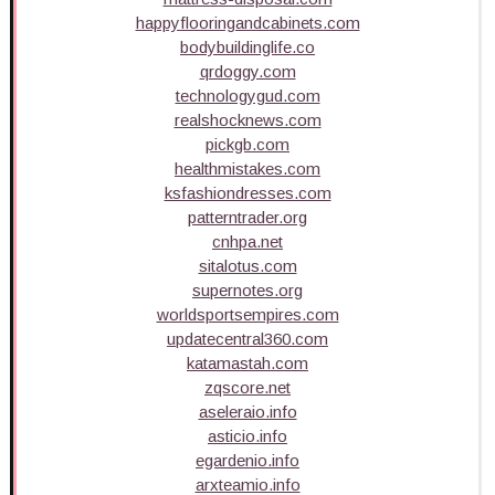
happyflooringandcabinets.com
bodybuildinglife.co
qrdoggy.com
technologygud.com
realshocknews.com
pickgb.com
healthmistakes.com
ksfashiondresses.com
patterntrader.org
cnhpa.net
sitalotus.com
supernotes.org
worldsportsempires.com
updatecentral360.com
katamastah.com
zqscore.net
aseleraio.info
asticio.info
egardenio.info
arxteamio.info