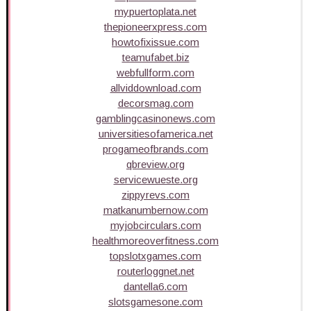
mypuertoplata.net
thepioneerxpress.com
howtofixissue.com
teamufabet.biz
webfullform.com
allviddownload.com
decorsmag.com
gamblingcasinonews.com
universitiesofamerica.net
progameofbrands.com
qbreview.org
servicewueste.org
zippyrevs.com
matkanumbernow.com
myjobcirculars.com
healthmoreoverfitness.com
topslotxgames.com
routerloggnet.net
dantella6.com
slotsgamesone.com