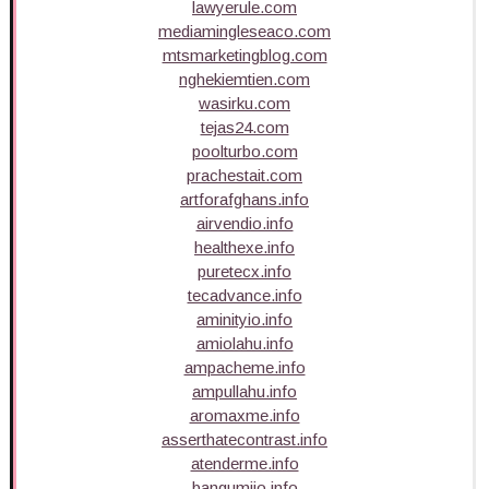
lawyerule.com
mediamingleseaco.com
mtsmarketingblog.com
nghekiemtien.com
wasirku.com
tejas24.com
poolturbo.com
prachestait.com
artforafghans.info
airvendio.info
healthexe.info
puretecx.info
tecadvance.info
aminityio.info
amiolahu.info
ampacheme.info
ampullahu.info
aromaxme.info
asserthatecontrast.info
atenderme.info
bangumiio.info