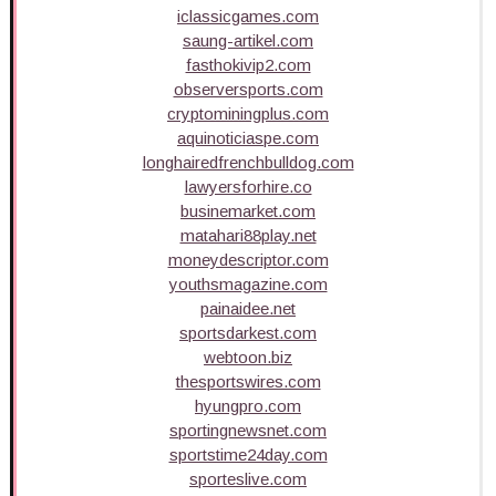
iclassicgames.com
saung-artikel.com
fasthokivip2.com
observersports.com
cryptominingplus.com
aquinoticiaspe.com
longhairedfrenchbulldog.com
lawyersforhire.co
businemarket.com
matahari88play.net
moneydescriptor.com
youthsmagazine.com
painaidee.net
sportsdarkest.com
webtoon.biz
thesportswires.com
hyungpro.com
sportingnewsnet.com
sportstime24day.com
sporteslive.com