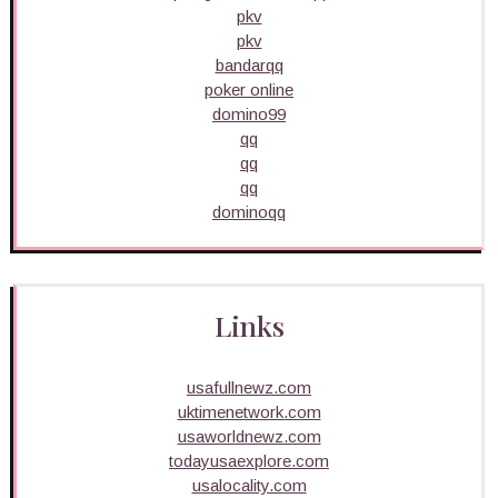
pkv
pkv
bandarqq
poker online
domino99
qq
qq
qq
dominoqq
Links
usafullnewz.com
uktimenetwork.com
usaworldnewz.com
todayusaexplore.com
usalocality.com