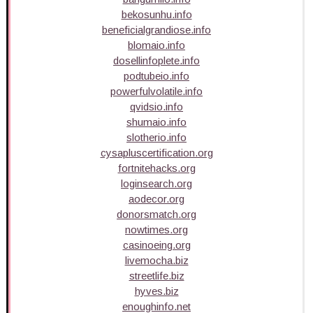
bekosunhu.info
beneficialgrandiose.info
blomaio.info
dosellinfoplete.info
podtubeio.info
powerfulvolatile.info
qvidsio.info
shumaio.info
slotherio.info
cysapluscertification.org
fortnitehacks.org
loginsearch.org
aodecor.org
donorsmatch.org
nowtimes.org
casinoeing.org
livemocha.biz
streetlife.biz
hyves.biz
enoughinfo.net