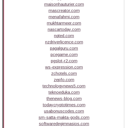
maisonhauturier.com
mascreator.com
menafahmi.com
mukhtarmeer.com
nascartoday.com
nqted.com
nzdriverlicence.com
pagalguru.com
pcegame.com
pgslot-r2.com
ws-expression.com
zchotels.com
zepfo.com
technologynews5.com
teknoeduka.com
thenews-blog.com
todaycryptotimes.com
usabonuscodes.com
sm-satta-makta-gods.com
softwaredegimnasios.com