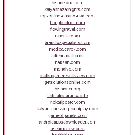
hispinzone.com
kalyanbazarnights.com
top-online-casino-usa.com
honghuidoor.com
flowingtravel.com
nineniki.com
brandiospecialists.com
medicalcare7.com
adtennaball.com
nabzah.com
mongive.com
matkagameresultsview.com
getsolutionsonline.com
hispinner.org
criticalinsurance.info
nokariposter.com
kalyan-guessing-nightplay.com
gameofpanels.com
androidappsdownloader.com
usetimenow.com