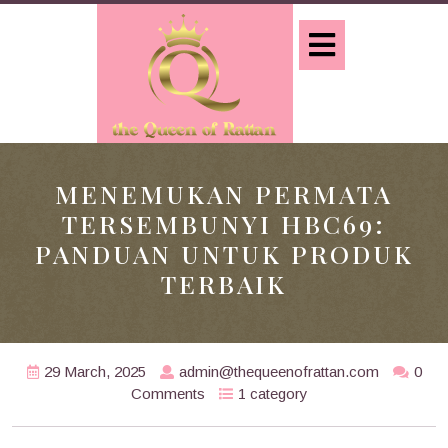
Skip
to
Open
content
Button
MENEMUKAN PERMATA
TERSEMBUNYI HBC69:
PANDUAN UNTUK PRODUK
TERBAIK
29 March, 2025
admin@thequeenofrattan.com
0
Comments
1 category