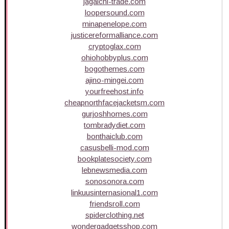
jagalchi-trade.com
loopersound.com
minapenelope.com
justicereformalliance.com
cryptoglax.com
ohiohobbyplus.com
bogothemes.com
ajino-mingei.com
yourfreehost.info
cheapnorthfacejacketsm.com
gurjoshhomes.com
tombradydiet.com
bonthaiclub.com
casusbelli-mod.com
bookplatesociety.com
lebnewsmedia.com
sonosonora.com
linkuusinternasional1.com
friendsroll.com
spiderclothing.net
wondergadgetsshop.com