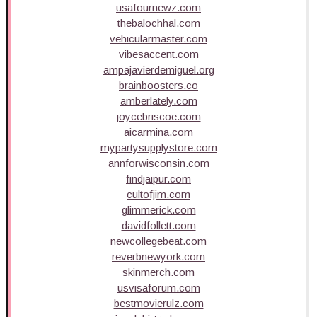
usafournewz.com
thebalochhal.com
vehicularmaster.com
vibesaccent.com
ampajavierdemiguel.org
brainboosters.co
amberlately.com
joycebriscoe.com
aicarmina.com
mypartysupplystore.com
annforwisconsin.com
findjaipur.com
cultofjim.com
glimmerick.com
davidfollett.com
newcollegebeat.com
reverbnewyork.com
skinmerch.com
usvisaforum.com
bestmovierulz.com