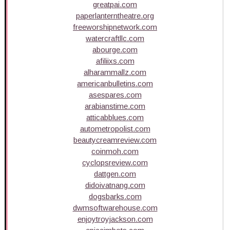
greatpai.com
paperlanterntheatre.org
freeworshipnetwork.com
watercraftllc.com
abourge.com
afiliixs.com
alharammallz.com
americanbulletins.com
asespares.com
arabianstime.com
atticabblues.com
autometropolist.com
beautycreamreview.com
coinmoh.com
cyclopsreview.com
dattgen.com
didoivatnang.com
dogsbarks.com
dwmsoftwarehouse.com
enjoytroyjackson.com