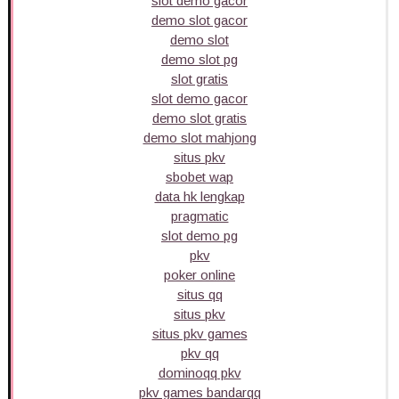
slot demo gacor
demo slot gacor
demo slot
demo slot pg
slot gratis
slot demo gacor
demo slot gratis
demo slot mahjong
situs pkv
sbobet wap
data hk lengkap
pragmatic
slot demo pg
pkv
poker online
situs qq
situs pkv
situs pkv games
pkv qq
dominoqq pkv
pkv games bandarqq