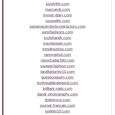
luvelylife.com
macramb.com
mypet-diary.com
oxweekly.com
panamacitydeckcontractors.com
westfashions.com
toolshandy.com
travelstager.com
trendinspires.com
rannyephul.com
reportradar360.com
swaggyfashion.com
taraftariumtv10.com
questionquery.com
bodybuildinglegend.com
brilliant-nails.com
dandr-photography.com
dokteroce.com
journal-francais.com
justintv10.com