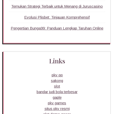
Temukan Strategi Terbaik untuk Menang di Juruscasino
Evolusi Plisbet: Tinjauan Komprehensif
Pengertian Bunga99: Panduan Lengkap Taruhan Online
Links
pkv qq
sakong
slot
bandar judi bola terbesar
gaple
pkv games
situs pkv resmi