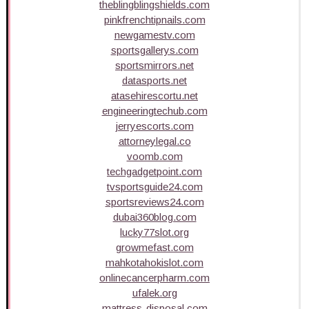
theblingblingshields.com
pinkfrenchtipnails.com
newgamestv.com
sportsgallerys.com
sportsmirrors.net
datasports.net
atasehirescortu.net
engineeringtechub.com
jerryescorts.com
attorneylegal.co
voomb.com
techgadgetpoint.com
tvsportsguide24.com
sportsreviews24.com
dubai360blog.com
lucky77slot.org
growmefast.com
mahkotahokislot.com
onlinecancerpharm.com
ufalek.org
mattress-disposal.com