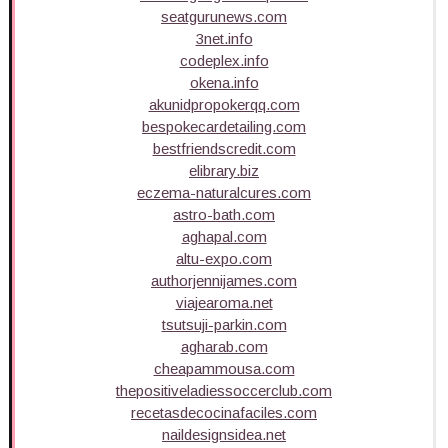
seatgurunews.com
3net.info
codeplex.info
okena.info
akunidpropokerqq.com
bespokecardetailing.com
bestfriendscredit.com
elibrary.biz
eczema-naturalcures.com
astro-bath.com
aghapal.com
altu-expo.com
authorjennijames.com
viajearoma.net
tsutsuji-parkin.com
agharab.com
cheapammousa.com
thepositiveladiessoccerclub.com
recetasdecocinafaciles.com
naildesignsidea.net