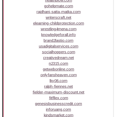
healthblow.com
gohelpmate.com
rajdhani-satta-matka.com
writerscraft.net
elearning-childprotection.com
wrestling4mena.com
knowledgeforall.info
brand2lastio.com
usadigitalservices.com
socialhoppers.com
creativedream.net
n2315.com
getwebonline.com
onlyfansheaven.com
lky08.com
ralph-fiennes.net
fielder-maximum-discount.net
fitfllex.com
genesisbusinesscredit.com
inforuang.com
kindsmarket.com