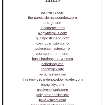
punjwanis.com
the-parcs-clematiscondos.com
jusu-gb.com
thecarepet.com
blogwriterplus.com
guestpostingseo.com
casinogambitpro.info
pokerplaymasters.info
courseoncourse.com
bantinbatdongsan247.com
bahednog.info
bahenxgek.info
pertamaskre.com
threadsvideoandphotodownloader.com
techgiddy.com
usalivenetwork.com
jackpotrushonline.info
ucnewshindi.com