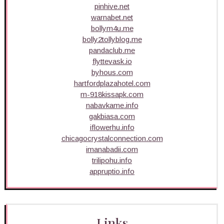
pinhive.net
warnabet.net
bollym4u.me
bolly2tollyblog.me
pandaclub.me
flyttevask.io
byhous.com
hartfordplazahotel.com
m-918kissapk.com
nabavkame.info
gakbiasa.com
iflowerhu.info
chicagocrystalconnection.com
imanabadii.com
trilipohu.info
appruptio.info
Links