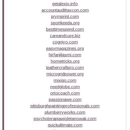
getalexio.info
accountaudittaxcon.com
prymprint.com
sportkeeda.org
besttimespend.com
careandcure.biz
cogniyo.com
easymagazines.org
hirfanjilasmi.com
hometricks.org
leathercraftpro.com
microgridpower.org
mixiqo.com
needglobe.com
ortocoach.com
passionawe.com
pittsburghpaintingprofessionals.com
plumberryworks.com
psychoterapiawioletanowak.com
quickultimate.com