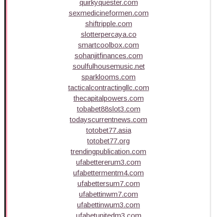
quirkyquester.com
sexmedicineformen.com
shiftripple.com
slotterpercaya.co
smartcoolbox.com
sohanjitfinances.com
soulfulhousemusic.net
sparklooms.com
tacticalcontractingllc.com
thecapitalpowers.com
tobabet88slot3.com
todayscurrentnews.com
totobet77.asia
totobet77.org
trendingpublication.com
ufabettererum3.com
ufabettermentm4.com
ufabettersum7.com
ufabettinwm7.com
ufabettinwum3.com
ufabetunitedm3.com