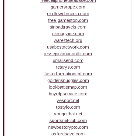
freecellphonedatabase.com
gamersrope.com
exellewebmedia.com
free-gamestop.com
sinbadtravels.com
ukmagzine.com
wareztech.org
usabestnetwork.com
jessepinkmanoutfit.com
umailsend.com
retarys.com
fasterformationcpf.com
goldensnuggles.com
lookbattlemap.com
buyrdpservice.com
yesport.net
tostylo.com
yougetthat.net
sportsnetclub.com
newbestcrypto.com
oxfordsave.com