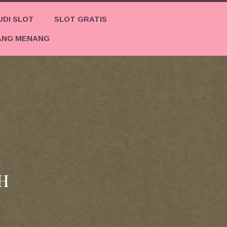
UDI SLOT
SLOT GRATIS
ANG MENANG
H