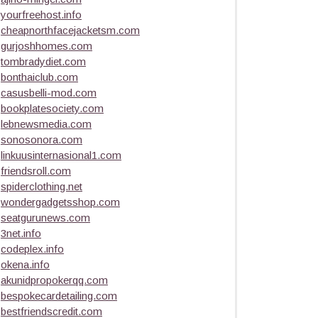
yourfreehost.info
cheapnorthfacejacketsm.com
gurjoshhomes.com
tombradydiet.com
bonthaiclub.com
casusbelli-mod.com
bookplatesociety.com
lebnewsmedia.com
sonosonora.com
linkuusinternasional1.com
friendsroll.com
spiderclothing.net
wondergadgetsshop.com
seatgurunews.com
3net.info
codeplex.info
okena.info
akunidpropokerqq.com
bespokecardetailing.com
bestfriendscredit.com