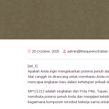
20 October, 2025
admin@thequeenofrattan
[ad_1]
Apakah Anda ingin mengeluarkan potensi penuh dan
Alat canggih ini dirancang untuk membantu Anda 
mencapai tingkatan baru dalam kehidupan pribadi d
MPO1212 adalah singkatan dari Pola Pikir, Tujuan,
membuka potensi penuh Anda dan menjalani kehidupa
bagaimana komponen tersebut bekerja sama untu