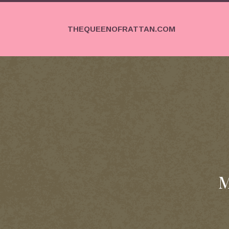
Skip
to
content
THEQUEENOFRATTAN.COM