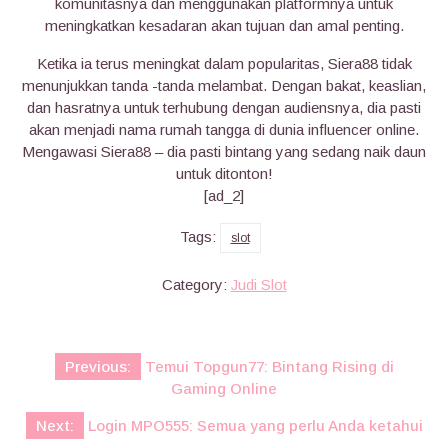
komunitasnya dan menggunakan platformnya untuk
meningkatkan kesadaran akan tujuan dan amal penting.
Ketika ia terus meningkat dalam popularitas, Siera88 tidak
menunjukkan tanda -tanda melambat. Dengan bakat, keaslian,
dan hasratnya untuk terhubung dengan audiensnya, dia pasti
akan menjadi nama rumah tangga di dunia influencer online.
Mengawasi Siera88 – dia pasti bintang yang sedang naik daun
untuk ditonton!
[ad_2]
Tags:
slot
Category:
Judi Slot
Post
Previous:
Temui Topgun77: Bintang Rising di
navigation
Gaming Online
Next:
Login MPO555: Semua yang perlu Anda ketahui