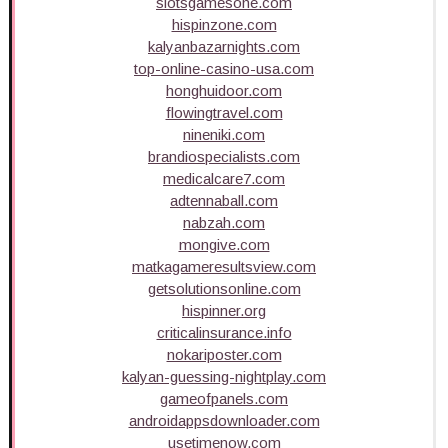
slotsgamesone.com
hispinzone.com
kalyanbazarnights.com
top-online-casino-usa.com
honghuidoor.com
flowingtravel.com
nineniki.com
brandiospecialists.com
medicalcare7.com
adtennaball.com
nabzah.com
mongive.com
matkagameresultsview.com
getsolutionsonline.com
hispinner.org
criticalinsurance.info
nokariposter.com
kalyan-guessing-nightplay.com
gameofpanels.com
androidappsdownloader.com
usetimenow.com