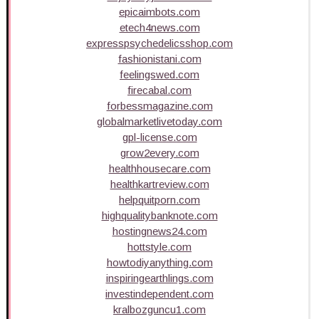
epicaimbots.com
etech4news.com
expresspsychedelicsshop.com
fashionistani.com
feelingswed.com
firecabal.com
forbessmagazine.com
globalmarketlivetoday.com
gpl-license.com
grow2every.com
healthhousecare.com
healthkartreview.com
helpquitporn.com
highqualitybanknote.com
hostingnews24.com
hottstyle.com
howtodiyanything.com
inspiringearthlings.com
investindependent.com
kralbozguncu1.com