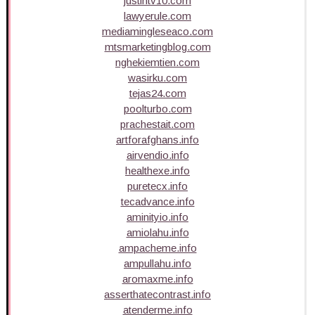
justintv10.com
lawyerule.com
mediamingleseaco.com
mtsmarketingblog.com
nghekiemtien.com
wasirku.com
tejas24.com
poolturbo.com
prachestait.com
artforafghans.info
airvendio.info
healthexe.info
puretecx.info
tecadvance.info
aminityio.info
amiolahu.info
ampacheme.info
ampullahu.info
aromaxme.info
asserthatecontrast.info
atenderme.info