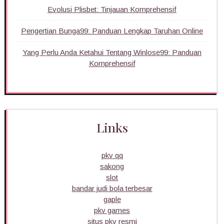
Evolusi Plisbet: Tinjauan Komprehensif
Pengertian Bunga99: Panduan Lengkap Taruhan Online
Yang Perlu Anda Ketahui Tentang Winlose99: Panduan
Komprehensif
Links
pkv qq
sakong
slot
bandar judi bola terbesar
gaple
pkv games
situs pkv resmi