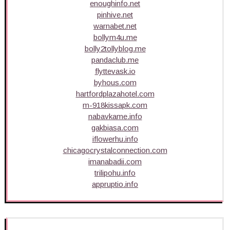
enoughinfo.net
pinhive.net
warnabet.net
bollym4u.me
bolly2tollyblog.me
pandaclub.me
flyttevask.io
byhous.com
hartfordplazahotel.com
m-918kissapk.com
nabavkame.info
gakbiasa.com
iflowerhu.info
chicagocrystalconnection.com
imanabadii.com
trilipohu.info
appruptio.info