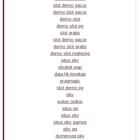
slot demo gacor
demo slot gacor
demo slot
demo slot pg
slot gratis
slot demo gacor
demo slot gratis
demo slot mahjong
situs pkv
sbobet wap
data hk lengkap
pragmatic
slot demo pg
pkv
poker online
situs qq
situs pkv
situs pkv games
pkv qq
dominoqq pkv