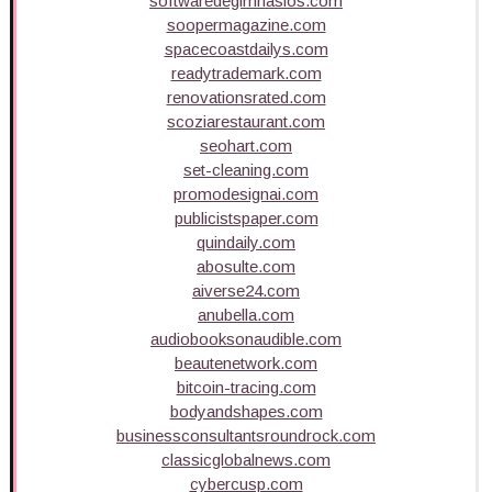
softwaredegimnasios.com
soopermagazine.com
spacecoastdailys.com
readytrademark.com
renovationsrated.com
scoziarestaurant.com
seohart.com
set-cleaning.com
promodesignai.com
publicistspaper.com
quindaily.com
abosulte.com
aiverse24.com
anubella.com
audiobooksonaudible.com
beautenetwork.com
bitcoin-tracing.com
bodyandshapes.com
businessconsultantsroundrock.com
classicglobalnews.com
cybercusp.com