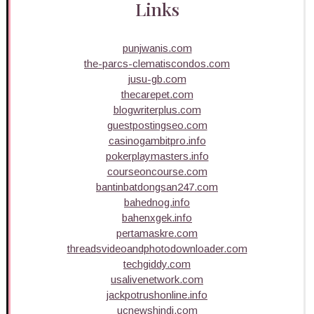
Links
punjwanis.com
the-parcs-clematiscondos.com
jusu-gb.com
thecarepet.com
blogwriterplus.com
guestpostingseo.com
casinogambitpro.info
pokerplaymasters.info
courseoncourse.com
bantinbatdongsan247.com
bahednog.info
bahenxgek.info
pertamaskre.com
threadsvideoandphotodownloader.com
techgiddy.com
usalivenetwork.com
jackpotrushonline.info
ucnewshindi.com