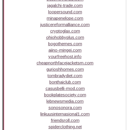
jagalchi-trade.com
loopersound.com
minapenelope.com
justicereformalliance.com
cryptoglax.com
ohiohobbyplus.com
bogothemes.com
ajino-mingei.com
yourfreehost.info
cheapnorthfacejacketsm.com
gurjoshhomes.com
tombradydiet.com
bonthaiclub.com
casusbelli-mod.com
bookplatesociety.com
lebnewsmedia.com
sonosonora.com
linkuusinternasional1.com
friendsroll.com
spiderclothing.net