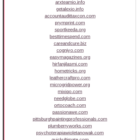
arxteamio.info
getalexio.info
accountaudittaxcon.com
prymprint.com
sportkeeda.org
besttimespend.com
careandcure.biz
cogniyo.com
easymagazines.org
hirfanjilasmi.com
hometricks.org
leathercraftpro.com
microgridpower.org
mixiqo.com
needglobe.com
ortocoach.com
passionawe.com
pittsburghpaintingprofessionals.com
plumberryworks.com
psychoterapiawioletanowak.com
quickultimate.com