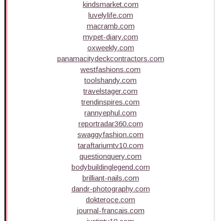
kindsmarket.com
luvelylife.com
macramb.com
mypet-diary.com
oxweekly.com
panamacitydeckcontractors.com
westfashions.com
toolshandy.com
travelstager.com
trendinspires.com
rannyephul.com
reportradar360.com
swaggyfashion.com
taraftariumtv10.com
questionquery.com
bodybuildinglegend.com
brilliant-nails.com
dandr-photography.com
dokteroce.com
journal-francais.com