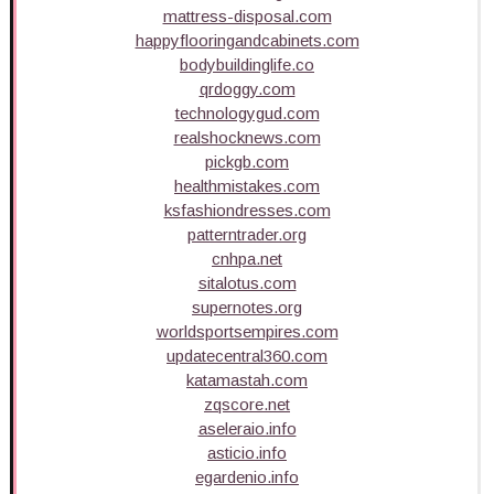
mattress-disposal.com
happyflooringandcabinets.com
bodybuildinglife.co
qrdoggy.com
technologygud.com
realshocknews.com
pickgb.com
healthmistakes.com
ksfashiondresses.com
patterntrader.org
cnhpa.net
sitalotus.com
supernotes.org
worldsportsempires.com
updatecentral360.com
katamastah.com
zqscore.net
aseleraio.info
asticio.info
egardenio.info