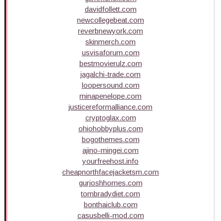
davidfollett.com
newcollegebeat.com
reverbnewyork.com
skinmerch.com
usvisaforum.com
bestmovierulz.com
jagalchi-trade.com
loopersound.com
minapenelope.com
justicereformalliance.com
cryptoglax.com
ohiohobbyplus.com
bogothemes.com
ajino-mingei.com
yourfreehost.info
cheapnorthfacejacketsm.com
gurjoshhomes.com
tombradydiet.com
bonthaiclub.com
casusbelli-mod.com