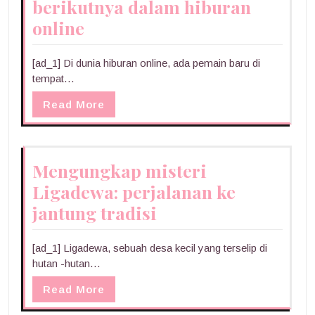
berikutnya dalam hiburan
online
[ad_1] Di dunia hiburan online, ada pemain baru di
tempat…
Read More
Mengungkap misteri
Ligadewa: perjalanan ke
jantung tradisi
[ad_1] Ligadewa, sebuah desa kecil yang terselip di
hutan -hutan…
Read More