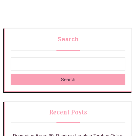
Search
Search
Recent Posts
Pengertian Bunga99: Panduan Lengkap Taruhan Online