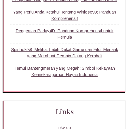
Yang Perlu Anda Ketahui Tentang Winlose99: Panduan
Komprehensif
Pengertian Parlay4D: Panduan Komprehensif untuk
Pemula
Spinhoki88: Melihat Lebih Dekat Game dan Fitur Menarik
yang Membuat Pemain Datang Kembali
Temui Bantengmerah yang Megah: Simbol Kekayaan
Keanekaragaman Hayati Indonesia
Links
pkv qq