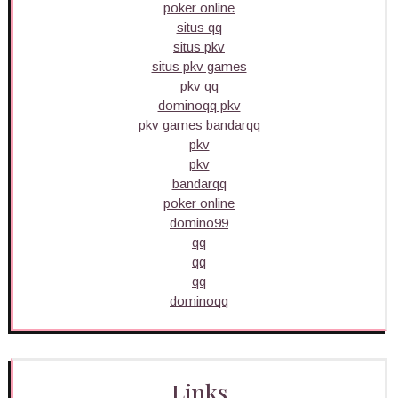
poker online
situs qq
situs pkv
situs pkv games
pkv qq
dominoqq pkv
pkv games bandarqq
pkv
pkv
bandarqq
poker online
domino99
qq
qq
qq
dominoqq
Links