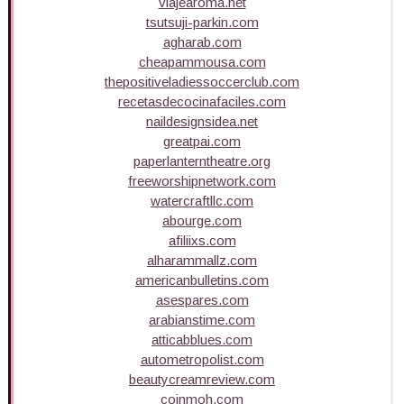
viajearoma.net
tsutsuji-parkin.com
agharab.com
cheapammousa.com
thepositiveladiessoccerclub.com
recetasdecocinafaciles.com
naildesignsidea.net
greatpai.com
paperlanterntheatre.org
freeworshipnetwork.com
watercraftllc.com
abourge.com
afiliixs.com
alharammallz.com
americanbulletins.com
asespares.com
arabianstime.com
atticabblues.com
autometropolist.com
beautycreamreview.com
coinmoh.com