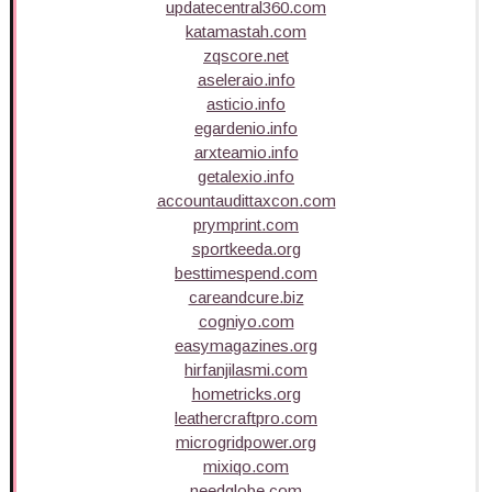
updatecentral360.com
katamastah.com
zqscore.net
aseleraio.info
asticio.info
egardenio.info
arxteamio.info
getalexio.info
accountaudittaxcon.com
prymprint.com
sportkeeda.org
besttimespend.com
careandcure.biz
cogniyo.com
easymagazines.org
hirfanjilasmi.com
hometricks.org
leathercraftpro.com
microgridpower.org
mixiqo.com
needglobe.com