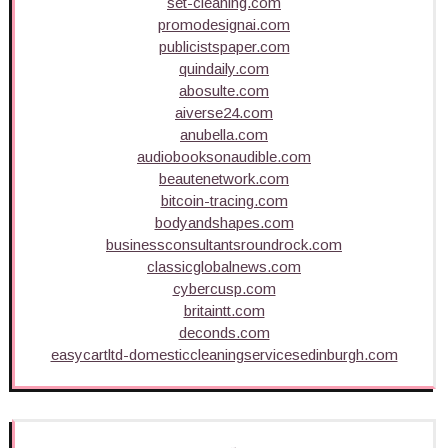
set-cleaning.com
promodesignai.com
publicistspaper.com
quindaily.com
abosulte.com
aiverse24.com
anubella.com
audiobooksonaudible.com
beautenetwork.com
bitcoin-tracing.com
bodyandshapes.com
businessconsultantsroundrock.com
classicglobalnews.com
cybercusp.com
britaintt.com
deconds.com
easycartltd-domesticcleaningservicesedinburgh.com