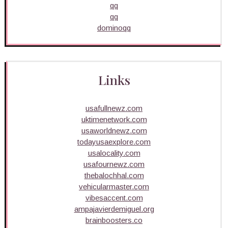
qq
qq
dominoqq
Links
usafullnewz.com
uktimenetwork.com
usaworldnewz.com
todayusaexplore.com
usalocality.com
usafournewz.com
thebalochhal.com
vehicularmaster.com
vibesaccent.com
ampajavierdemiguel.org
brainboosters.co