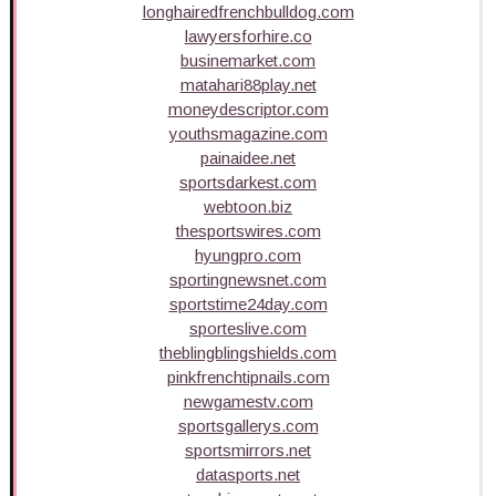
longhairedfrenchbulldog.com
lawyersforhire.co
businemarket.com
matahari88play.net
moneydescriptor.com
youthsmagazine.com
painaidee.net
sportsdarkest.com
webtoon.biz
thesportswires.com
hyungpro.com
sportingnewsnet.com
sportstime24day.com
sporteslive.com
theblingblingshields.com
pinkfrenchtipnails.com
newgamestv.com
sportsgallerys.com
sportsmirrors.net
datasports.net