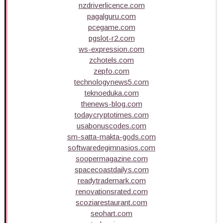
nzdriverlicence.com
pagalguru.com
pcegame.com
pgslot-r2.com
ws-expression.com
zchotels.com
zepfo.com
technologynews5.com
teknoeduka.com
thenews-blog.com
todaycryptotimes.com
usabonuscodes.com
sm-satta-makta-gods.com
softwaredegimnasios.com
soopermagazine.com
spacecoastdailys.com
readytrademark.com
renovationsrated.com
scoziarestaurant.com
seohart.com