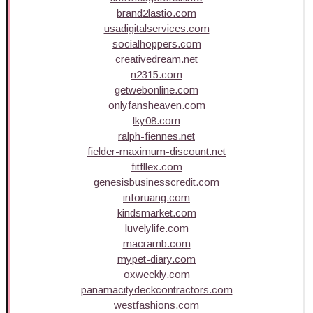
brand2lastio.com
usadigitalservices.com
socialhoppers.com
creativedream.net
n2315.com
getwebonline.com
onlyfansheaven.com
lky08.com
ralph-fiennes.net
fielder-maximum-discount.net
fitfllex.com
genesisbusinesscredit.com
inforuang.com
kindsmarket.com
luvelylife.com
macramb.com
mypet-diary.com
oxweekly.com
panamacitydeckcontractors.com
westfashions.com