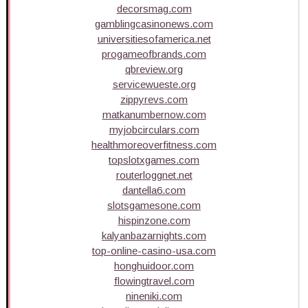
decorsmag.com
gamblingcasinonews.com
universitiesofamerica.net
progameofbrands.com
qbreview.org
servicewueste.org
zippyrevs.com
matkanumbernow.com
myjobcirculars.com
healthmoreoverfitness.com
topslotxgames.com
routerloggnet.net
dantella6.com
slotsgamesone.com
hispinzone.com
kalyanbazarnights.com
top-online-casino-usa.com
honghuidoor.com
flowingtravel.com
nineniki.com