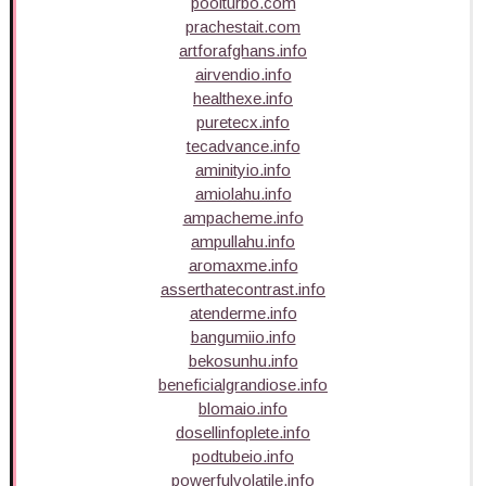
poolturbo.com
prachestait.com
artforafghans.info
airvendio.info
healthexe.info
puretecx.info
tecadvance.info
aminityio.info
amiolahu.info
ampacheme.info
ampullahu.info
aromaxme.info
asserthatecontrast.info
atenderme.info
bangumiio.info
bekosunhu.info
beneficialgrandiose.info
blomaio.info
dosellinfoplete.info
podtubeio.info
powerfulvolatile.info