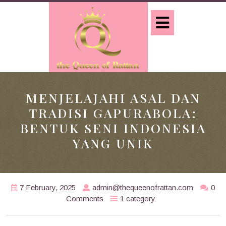
Skip
to
Open
content
Button
MENJELAJAHI ASAL DAN
TRADISI GAPURABOLA:
BENTUK SENI INDONESIA
YANG UNIK
7 February, 2025
admin@thequeenofrattan.com
0
Comments
1 category