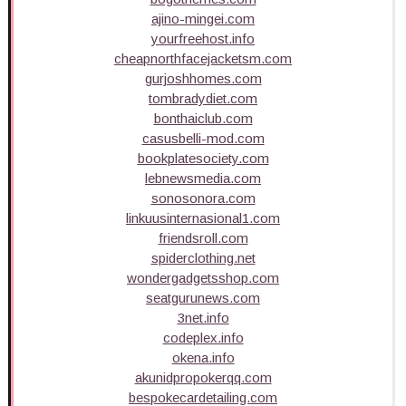
ajino-mingei.com
yourfreehost.info
cheapnorthfacejacketsm.com
gurjoshhomes.com
tombradydiet.com
bonthaiclub.com
casusbelli-mod.com
bookplatesociety.com
lebnewsmedia.com
sonosonora.com
linkuusinternasional1.com
friendsroll.com
spiderclothing.net
wondergadgetsshop.com
seatgurunews.com
3net.info
codeplex.info
okena.info
akunidpropokerqq.com
bespokecardetailing.com