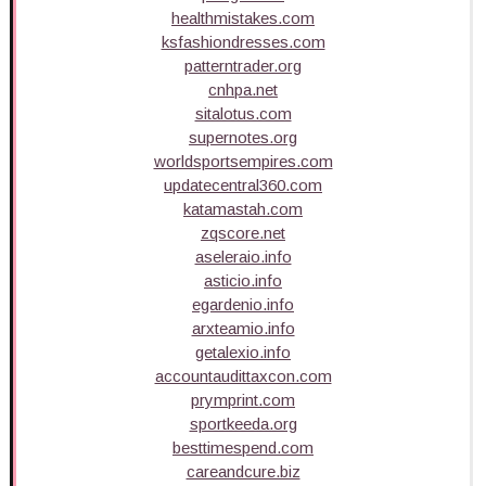
healthmistakes.com
ksfashiondresses.com
patterntrader.org
cnhpa.net
sitalotus.com
supernotes.org
worldsportsempires.com
updatecentral360.com
katamastah.com
zqscore.net
aseleraio.info
asticio.info
egardenio.info
arxteamio.info
getalexio.info
accountaudittaxcon.com
prymprint.com
sportkeeda.org
besttimespend.com
careandcure.biz