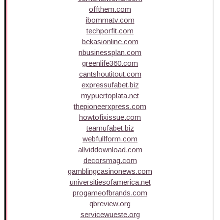
offthem.com
ibommatv.com
techporfit.com
bekasionline.com
nbusinessplan.com
greenlife360.com
cantshoutitout.com
expressufabet.biz
mypuertoplata.net
thepioneerxpress.com
howtofixissue.com
teamufabet.biz
webfullform.com
allviddownload.com
decorsmag.com
gamblingcasinonews.com
universitiesofamerica.net
progameofbrands.com
qbreview.org
servicewueste.org