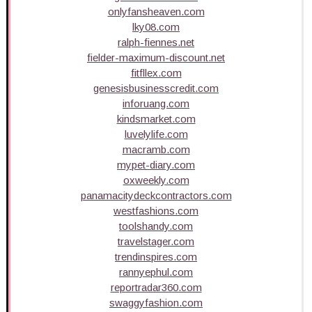
onlyfansheaven.com
lky08.com
ralph-fiennes.net
fielder-maximum-discount.net
fitfllex.com
genesisbusinesscredit.com
inforuang.com
kindsmarket.com
luvelylife.com
macramb.com
mypet-diary.com
oxweekly.com
panamacitydeckcontractors.com
westfashions.com
toolshandy.com
travelstager.com
trendinspires.com
rannyephul.com
reportradar360.com
swaggyfashion.com