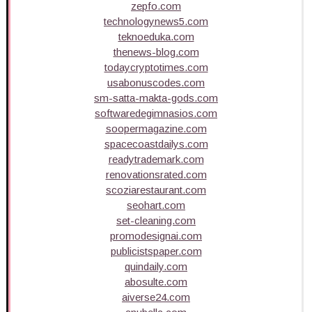
zepfo.com
technologynews5.com
teknoeduka.com
thenews-blog.com
todaycryptotimes.com
usabonuscodes.com
sm-satta-makta-gods.com
softwaredegimnasios.com
soopermagazine.com
spacecoastdailys.com
readytrademark.com
renovationsrated.com
scoziarestaurant.com
seohart.com
set-cleaning.com
promodesignai.com
publicistspaper.com
quindaily.com
abosulte.com
aiverse24.com