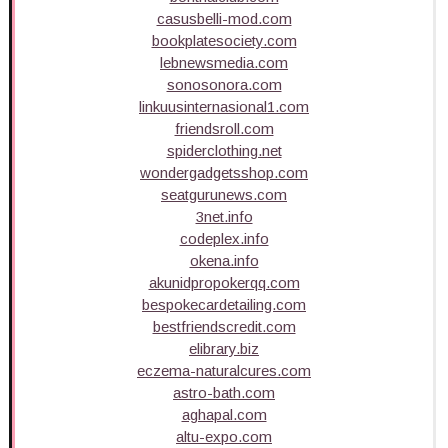
casusbelli-mod.com
bookplatesociety.com
lebnewsmedia.com
sonosonora.com
linkuusinternasional1.com
friendsroll.com
spiderclothing.net
wondergadgetsshop.com
seatgurunews.com
3net.info
codeplex.info
okena.info
akunidpropokerqq.com
bespokecardetailing.com
bestfriendscredit.com
elibrary.biz
eczema-naturalcures.com
astro-bath.com
aghapal.com
altu-expo.com