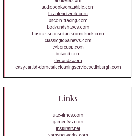
anubella.com
audiobooksonaudible.com
beautenetwork.com
bitcoin-tracing.com
bodyandshapes.com
businessconsultantsroundrock.com
classicglobalnews.com
cybercusp.com
britaintt.com
deconds.com
easycartltd-domesticcleaningservicesedinburgh.com
Links
uae-times.com
gamerifys.com
inspiratif.net
vsmsnetworks.com