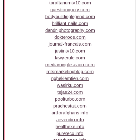
taraftariumtv10.com
questionquery.com
bodybuildinglegend.com
brilliant-nails.com
dandr-photography.com
dokteroce.com
journal-francais.com
justintv10.com
lawyerule.com
mediamingleseaco.com
mtsmarketingblog.com
nghekiemtien.com
wasirku.com
tejas24.com
poolturbo.com
prachestait.com
artforafghans.info
airvendio.info
healthexe.info
puretecx.info