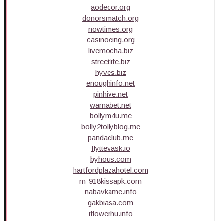
aodecor.org
donorsmatch.org
nowtimes.org
casinoeing.org
livemocha.biz
streetlife.biz
hyves.biz
enoughinfo.net
pinhive.net
warnabet.net
bollym4u.me
bolly2tollyblog.me
pandaclub.me
flyttevask.io
byhous.com
hartfordplazahotel.com
m-918kissapk.com
nabavkame.info
gakbiasa.com
iflowerhu.info