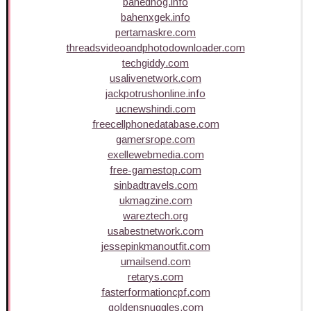
bahednog.info
bahenxgek.info
pertamaskre.com
threadsvideoandphotodownloader.com
techgiddy.com
usalivenetwork.com
jackpotrushonline.info
ucnewshindi.com
freecellphonedatabase.com
gamersrope.com
exellewebmedia.com
free-gamestop.com
sinbadtravels.com
ukmagzine.com
wareztech.org
usabestnetwork.com
jessepinkmanoutfit.com
umailsend.com
retarys.com
fasterformationcpf.com
goldensnuggles.com