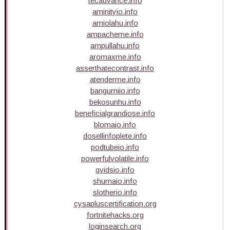
tecadvance.info
aminityio.info
amiolahu.info
ampacheme.info
ampullahu.info
aromaxme.info
asserthatecontrast.info
atenderme.info
bangumiio.info
bekosunhu.info
beneficialgrandiose.info
blomaio.info
dosellinfoplete.info
podtubeio.info
powerfulvolatile.info
qvidsio.info
shumaio.info
slotherio.info
cysapluscertification.org
fortnitehacks.org
loginsearch.org