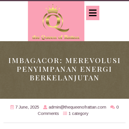
Skip
to
Open
content
Button
IMBAGACOR: MEREVOLUSI
PENYIMPANAN ENERGI
BERKELANJUTAN
7 June, 2025
admin@thequeenofrattan.com
0
Comments
1 category