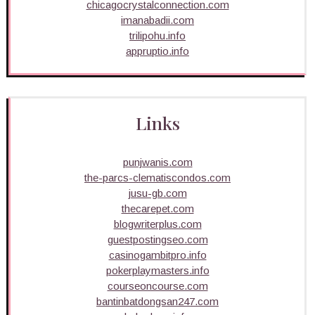
chicagocrystalconnection.com
imanabadii.com
trilipohu.info
appruptio.info
Links
punjwanis.com
the-parcs-clematiscondos.com
jusu-gb.com
thecarepet.com
blogwriterplus.com
guestpostingseo.com
casinogambitpro.info
pokerplaymasters.info
courseoncourse.com
bantinbatdongsan247.com