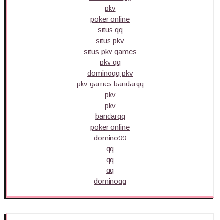
pkv
poker online
situs qq
situs pkv
situs pkv games
pkv qq
dominoqq pkv
pkv games bandarqq
pkv
pkv
bandarqq
poker online
domino99
qq
qq
qq
dominoqq