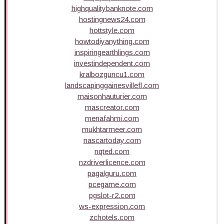
highqualitybanknote.com
hostingnews24.com
hottstyle.com
howtodiyanything.com
inspiringearthlings.com
investindependent.com
kralbozguncu1.com
landscapinggainesvillefl.com
maisonhauturier.com
mascreator.com
menafahmi.com
mukhtarmeer.com
nascartoday.com
nqted.com
nzdriverlicence.com
pagalguru.com
pcegame.com
pgslot-r2.com
ws-expression.com
zchotels.com