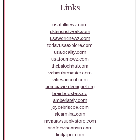
Links
usafullnewz.com
uktimenetwork.com
usaworldnewz.com
todayusaexplore.com
usalocality.com
usafournewz.com
thebalochhal.com
vehicularmaster.com
vibesaccent.com
ampajavierdemiguel.org
brainboosters.co
amberlately.com
joycebriscoe.com
aicarmina.com
mypartysupplystore.com
annforwisconsin.com
findjaipur.com