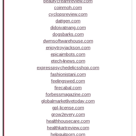
beautycreamreview.com
coinmoh.com
cyclopsreview.com
dattgen.com
didoivatnang.com
dogsbarks.com
dwmsoftwarehouse.com
enjoytroyjackson.com
epicaimbots.com
etech4news.com
expresspsychedelicsshop.com
fashionistani.com
feelingswed.com
firecabal.com
forbessmagazine.com
globalmarketlivetoday.com
gpl-license.com
grow2every.com
healthhousecare.com
healthkartreview.com
helpquitporn.com