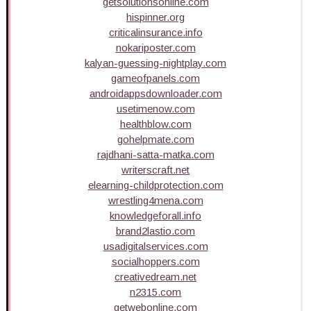
getsolutionsonline.com
hispinner.org
criticalinsurance.info
nokariposter.com
kalyan-guessing-nightplay.com
gameofpanels.com
androidappsdownloader.com
usetimenow.com
healthblow.com
gohelpmate.com
rajdhani-satta-matka.com
writerscraft.net
elearning-childprotection.com
wrestling4mena.com
knowledgeforall.info
brand2lastio.com
usadigitalservices.com
socialhoppers.com
creativedream.net
n2315.com
getwebonline.com