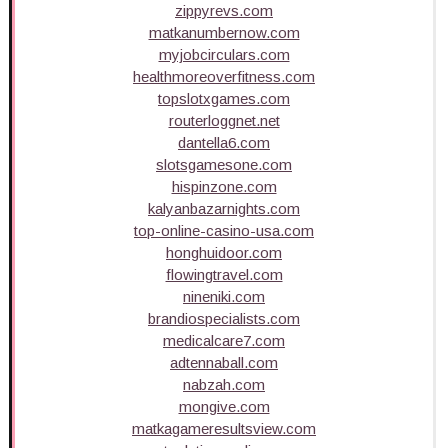
zippyrevs.com
matkanumbernow.com
myjobcirculars.com
healthmoreoverfitness.com
topslotxgames.com
routerloggnet.net
dantella6.com
slotsgamesone.com
hispinzone.com
kalyanbazarnights.com
top-online-casino-usa.com
honghuidoor.com
flowingtravel.com
nineniki.com
brandiospecialists.com
medicalcare7.com
adtennaball.com
nabzah.com
mongive.com
matkagameresultsview.com