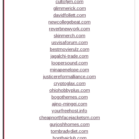
cultofjim.com
glimmerick.com
davidfollett.com
newcollegebeat.com
reverbnewyork.com
skinmerch.com
usvisaforum.com
bestmovierulz.com
jagalchi-trade.com
loopersound.com
minapenelope.com
justicereformalliance.com
cryptoglax.com
ohiohobbyplus.com
bogothemes.com
ajino-mingei.com
yourfreehost.info
cheapnorthfacejacketsm.com
gurjoshhomes.com
tombradydiet.com
bonthaiclub.com