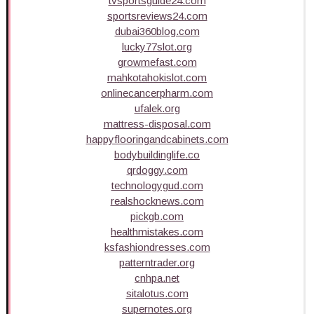
tvsportsguide24.com
sportsreviews24.com
dubai360blog.com
lucky77slot.org
growmefast.com
mahkotahokislot.com
onlinecancerpharm.com
ufalek.org
mattress-disposal.com
happyflooringandcabinets.com
bodybuildinglife.co
qrdoggy.com
technologygud.com
realshocknews.com
pickgb.com
healthmistakes.com
ksfashiondresses.com
patterntrader.org
cnhpa.net
sitalotus.com
supernotes.org