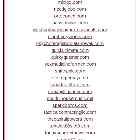
mixiqo.com
needglobe.com
ortocoach.com
passionawe.com
pittsburghpaintingprofessionals.com
plumberryworks.com
psychoterapiawioletanowak.com
quickultimate.com
quirkyquester.com
sexmedicineformen.com
shiftripple.com
slotterpercaya.co
smartcoolbox.com
sohanjitfinances.com
soulfulhousemusic.net
sparklooms.com
tacticalcontractingllc.com
thecapitalpowers.com
tobabet88slot3.com
todayscurrentnews.com
totobet77.asia