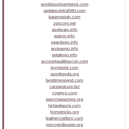
worldsportsempires.com
updatecentral360.com
katamastah.com
zqscore.net
aseleraio.info
asticio.info
egardenio.info
arxteamio.info
getalexio.info
accountaudittaxcon.com
prymprint.com
sportkeeda.org
besttimespend.com
careandcure.biz
cogniyo.com
easymagazines.org
hirfanjilasmi.com
hometricks.org
leathercraftpro.com
microgridpower.org