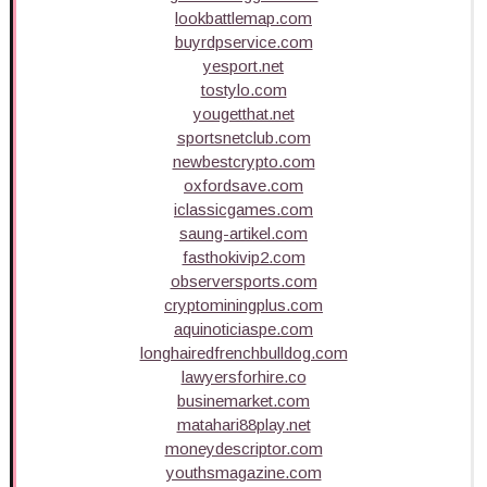
lookbattlemap.com
buyrdpservice.com
yesport.net
tostylo.com
yougetthat.net
sportsnetclub.com
newbestcrypto.com
oxfordsave.com
iclassicgames.com
saung-artikel.com
fasthokivip2.com
observersports.com
cryptominingplus.com
aquinoticiaspe.com
longhairedfrenchbulldog.com
lawyersforhire.co
businemarket.com
matahari88play.net
moneydescriptor.com
youthsmagazine.com