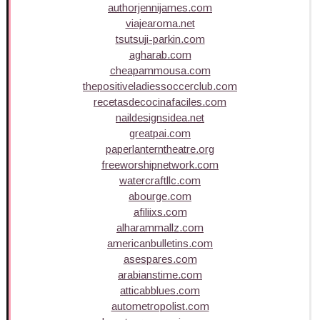
authorjennijames.com
viajearoma.net
tsutsuji-parkin.com
agharab.com
cheapammousa.com
thepositiveladiessoccerclub.com
recetasdecocinafaciles.com
naildesignsidea.net
greatpai.com
paperlanterntheatre.org
freeworshipnetwork.com
watercraftllc.com
abourge.com
afiliixs.com
alharammallz.com
americanbulletins.com
asespares.com
arabianstime.com
atticabblues.com
autometropolist.com