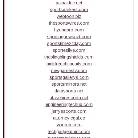
painaidee.net
sportsdarkest.com
webtoon.biz
thesportswires.com
hyungpro.com
sportingnewsnet.com
sportstime24day.com
sporteslive.com
theblingblingshields.com
pinkfrenchtipnails.com
newgamestv.com
sportsgallerys.com
sportsmirrors.net
datasports.net
atasehirescortu.net
engineeringtechub.com
jerryescorts.com
attorneylegal.co
voomb.com
techgadgetpoint.com