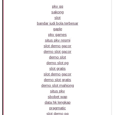
pkv qq
sakong
slot
bandar judi bola terbesar
gaple
pkv games
situs pkv resmi
slot demo gacor
demo slot gacor
demo slot
demo slot pg
slot gratis
slot demo gacor
demo slot gratis
demo slot mahjong
situs pkv
sbobet wap
data hk lengkap
pragmatic
slot demo pg