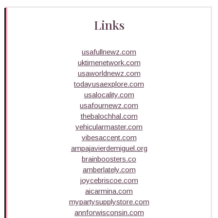
Links
usafullnewz.com
uktimenetwork.com
usaworldnewz.com
todayusaexplore.com
usalocality.com
usafournewz.com
thebalochhal.com
vehicularmaster.com
vibesaccent.com
ampajavierdemiguel.org
brainboosters.co
amberlately.com
joycebriscoe.com
aicarmina.com
mypartysupplystore.com
annforwisconsin.com