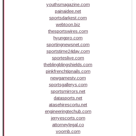
youthsmagazine.com
painaidee.net
sportsdarkest.com
webtoon.biz
thesportswires.com
hyungpro.com
sportingnewsnet.com
sportstime24day.com
sporteslive.com
theblingblingshields.com
pinkfrenchtipnails.com
newgamestv.com
sportsgallerys.com
sportsmirrors.net
datasports.net
atasehirescortu.net
engineeringtechub.com
jerryescorts.com
attorneylegal.co
voomb.com