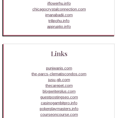
iflowerhu.info
chicagocrystalconnection.com
imanabadii.com
trilipohu.info
appruptio.info
Links
punjwanis.com
the-parcs-clematiscondos.com
jusu-gb.com
thecarepet.com
blogwriterplus.com
guestpostingseo.com
casinogambitpro.info
pokerplaymasters.info
courseoncourse.com