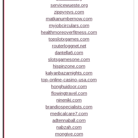
servicewueste.org
zippyrevs.com
matkanumbernow.com
myjobcirculars.com
healthmoreoverfitness.com
topslotxgames.com
routerloggnet.net
dantella6.com
slotsgamesone.com
hispinzone.com
kalyanbazarnights.com
top-online-casino-usa.com
honghuidoor.com
flowingtravel.com
nineniki.com
brandiospecialists.com
medicalcare7.com
adtennaball.com
nabzah.com
mongive.com