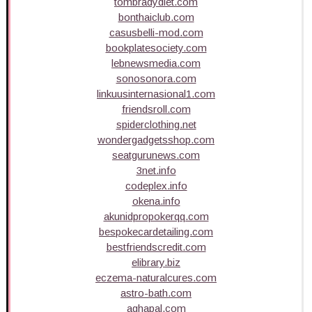
tombradydiet.com
bonthaiclub.com
casusbelli-mod.com
bookplatesociety.com
lebnewsmedia.com
sonosonora.com
linkuusinternasional1.com
friendsroll.com
spiderclothing.net
wondergadgetsshop.com
seatgurunews.com
3net.info
codeplex.info
okena.info
akunidpropokerqq.com
bespokecardetailing.com
bestfriendscredit.com
elibrary.biz
eczema-naturalcures.com
astro-bath.com
aghapal.com