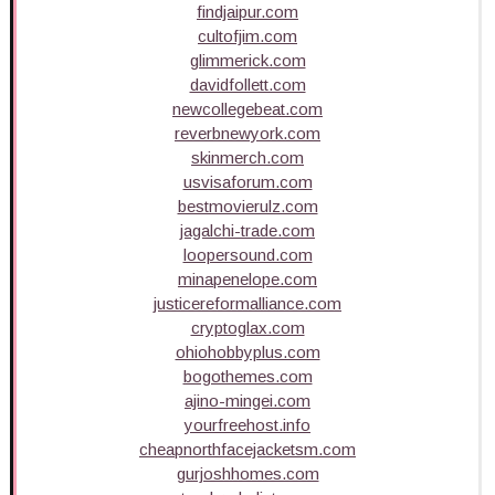
findjaipur.com
cultofjim.com
glimmerick.com
davidfollett.com
newcollegebeat.com
reverbnewyork.com
skinmerch.com
usvisaforum.com
bestmovierulz.com
jagalchi-trade.com
loopersound.com
minapenelope.com
justicereformalliance.com
cryptoglax.com
ohiohobbyplus.com
bogothemes.com
ajino-mingei.com
yourfreehost.info
cheapnorthfacejacketsm.com
gurjoshhomes.com