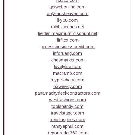
n2315.com
getwebonline.com
onlyfansheaven.com
lky08.com
ralph-fiennes.net
fielder-maximum-discount.net
fitfllex.com
genesisbusinesscredit.com
inforuang.com
kindsmarket.com
luvelylife.com
macramb.com
mypet-diary.com
oxweekly.com
panamacitydeckcontractors.com
westfashions.com
toolshandy.com
travelstager.com
trendinspires.com
rannyephul.com
reportradar360.com