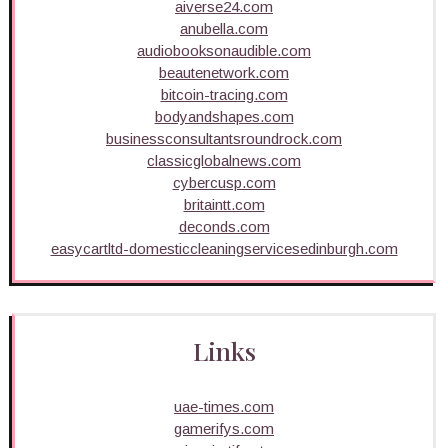
aiverse24.com
anubella.com
audiobooksonaudible.com
beautenetwork.com
bitcoin-tracing.com
bodyandshapes.com
businessconsultantsroundrock.com
classicglobalnews.com
cybercusp.com
britaintt.com
deconds.com
easycartltd-domesticcleaningservicesedinburgh.com
Links
uae-times.com
gamerifys.com