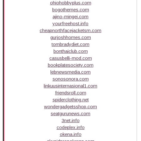
ohiohobbyplus.com
bogothemes.com
ajino-mingei.com
yourfreehost.info
cheapnorthfacejacketsm.com
gurjoshhomes.com
tombradydiet.com
bonthaiclub.com
casusbelli-mod.com
bookplatesociety.com
lebnewsmedia.com
sonosonora.com
linkuusinternasional1.com
friendsroll.com
spiderclothing.net
wondergadgetsshop.com
seatgurunews.com
3net.info
codeplex.info
okena.info