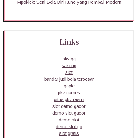
Mpokick: Seni Bela Diri Kuno yang Kembali Modern
Links
pkv qq
sakong
slot
bandar judi bola terbesar
gaple
pkv games
situs pkv resmi
slot demo gacor
demo slot gacor
demo slot
demo slot pg
slot gratis