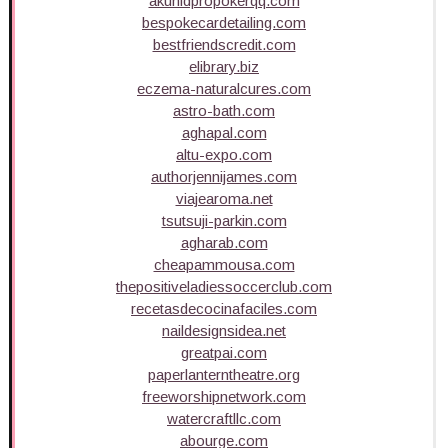
akunidpropokerqq.com
bespokecardetailing.com
bestfriendscredit.com
elibrary.biz
eczema-naturalcures.com
astro-bath.com
aghapal.com
altu-expo.com
authorjennijames.com
viajearoma.net
tsutsuji-parkin.com
agharab.com
cheapammousa.com
thepositiveladiessoccerclub.com
recetasdecocinafaciles.com
naildesignsidea.net
greatpai.com
paperlanterntheatre.org
freeworshipnetwork.com
watercraftllc.com
abourge.com