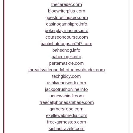
thecarepet.com
blogwriterplus.com
guestpostingseo.com
casinogambitpro.info
pokerplaymasters.info
courseoncourse.com
bantinbatdongsan247.com
bahednog.info
bahenxgek.info
pertamaskre.com
threadsvideoandphotodownloader.com
techgiddy.com
usalivenetwork.com
jackpotrushonline.info
ucnewshindi.com
freecellphonedatabase.com
gamersrope.com
exellewebmedia.com
free-gamestop.com
sinbadtravels.com