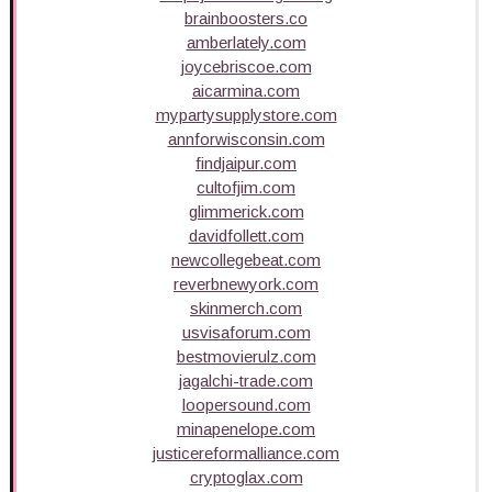
brainboosters.co
amberlately.com
joycebriscoe.com
aicarmina.com
mypartysupplystore.com
annforwisconsin.com
findjaipur.com
cultofjim.com
glimmerick.com
davidfollett.com
newcollegebeat.com
reverbnewyork.com
skinmerch.com
usvisaforum.com
bestmovierulz.com
jagalchi-trade.com
loopersound.com
minapenelope.com
justicereformalliance.com
cryptoglax.com