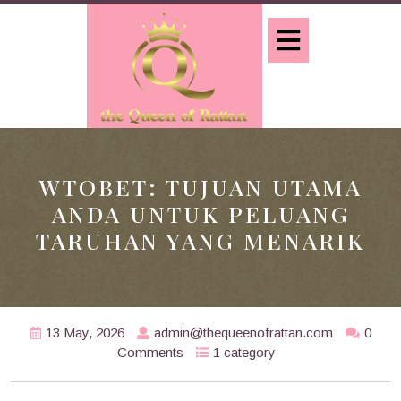
Skip
to
Open
content
Button
WTOBET: TUJUAN UTAMA
ANDA UNTUK PELUANG
TARUHAN YANG MENARIK
13 May, 2026
admin@thequeenofrattan.com
0
Comments
1 category