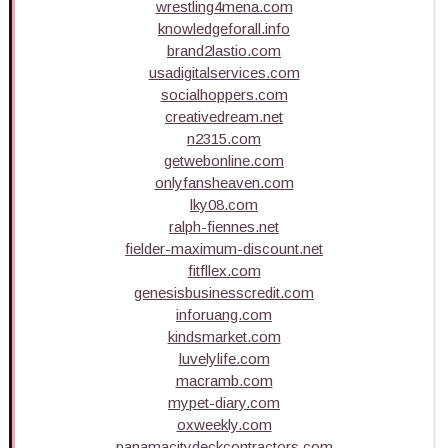
wrestling4mena.com
knowledgeforall.info
brand2lastio.com
usadigitalservices.com
socialhoppers.com
creativedream.net
n2315.com
getwebonline.com
onlyfansheaven.com
lky08.com
ralph-fiennes.net
fielder-maximum-discount.net
fitfllex.com
genesisbusinesscredit.com
inforuang.com
kindsmarket.com
luvelylife.com
macramb.com
mypet-diary.com
oxweekly.com
panamacitydeckcontractors.com