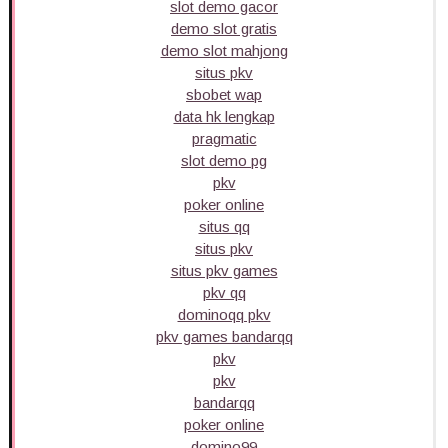
slot demo gacor
demo slot gratis
demo slot mahjong
situs pkv
sbobet wap
data hk lengkap
pragmatic
slot demo pg
pkv
poker online
situs qq
situs pkv
situs pkv games
pkv qq
dominoqq pkv
pkv games bandarqq
pkv
pkv
bandarqq
poker online
domino99