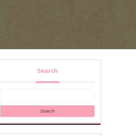
Search
Search