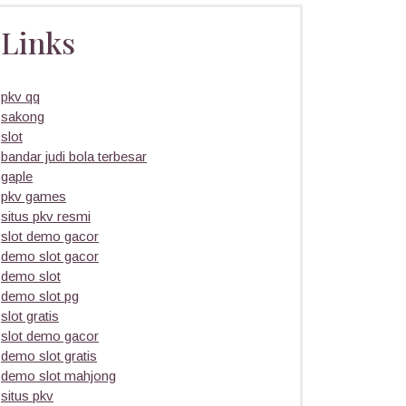
Links
pkv qq
sakong
slot
bandar judi bola terbesar
gaple
pkv games
situs pkv resmi
slot demo gacor
demo slot gacor
demo slot
demo slot pg
slot gratis
slot demo gacor
demo slot gratis
demo slot mahjong
situs pkv