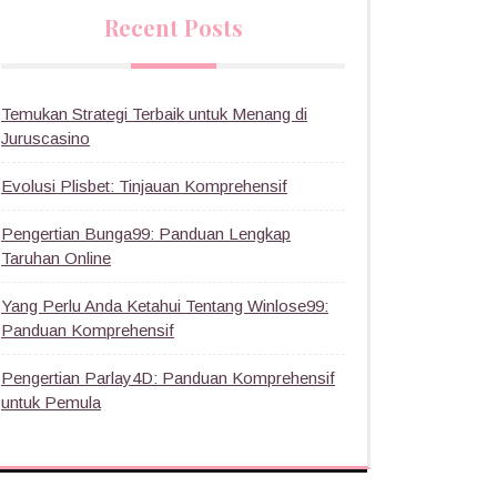
Recent Posts
Temukan Strategi Terbaik untuk Menang di
Juruscasino
Evolusi Plisbet: Tinjauan Komprehensif
Pengertian Bunga99: Panduan Lengkap
Taruhan Online
Yang Perlu Anda Ketahui Tentang Winlose99:
Panduan Komprehensif
Pengertian Parlay4D: Panduan Komprehensif
untuk Pemula