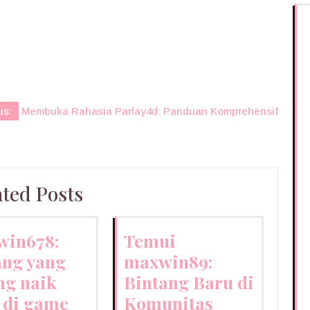
us:
Membuka Rahasia Parlay4d: Panduan Komprehensif
ated Posts
win678:
Temui
ang yang
maxwin89:
ng naik
Bintang Baru di
 di game
Komunitas