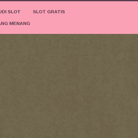
UDI SLOT
SLOT GRATIS
ANG MENANG