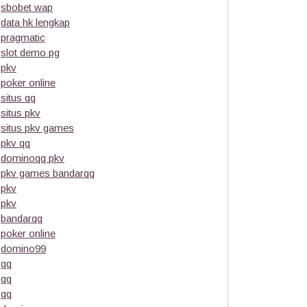
sbobet wap
data hk lengkap
pragmatic
slot demo pg
pkv
poker online
situs qq
situs pkv
situs pkv games
pkv qq
dominoqq pkv
pkv games bandarqq
pkv
pkv
bandarqq
poker online
domino99
qq
qq
qq