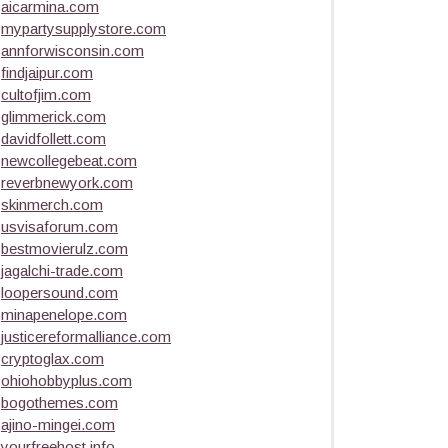
aicarmina.com
mypartysupplystore.com
annforwisconsin.com
findjaipur.com
cultofjim.com
glimmerick.com
davidfollett.com
newcollegebeat.com
reverbnewyork.com
skinmerch.com
usvisaforum.com
bestmovierulz.com
jagalchi-trade.com
loopersound.com
minapenelope.com
justicereformalliance.com
cryptoglax.com
ohiohobbyplus.com
bogothemes.com
ajino-mingei.com
yourfreehost.info