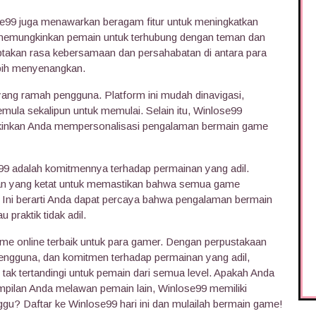
se99 juga menawarkan beragam fitur untuk meningkatkan
 memungkinkan pemain untuk terhubung dengan teman dan
iptakan rasa kebersamaan dan persahabatan di antara para
bih menyenangkan.
yang ramah pengguna. Platform ini mudah dinavigasi,
emula sekalipun untuk memulai. Selain itu, Winlose99
kinkan Anda mempersonalisasi pengalaman bermain game
e99 adalah komitmennya terhadap permainan yang adil.
an yang ketat untuk memastikan bahwa semua game
. Ini berarti Anda dapat percaya bahwa pengalaman bermain
praktik tidak adil.
me online terbaik untuk para gamer. Dengan perpustakaan
ngguna, dan komitmen terhadap permainan yang adil,
k tertandingi untuk pemain dari semua level. Apakah Anda
rampilan Anda melawan pemain lain, Winlose99 memiliki
u? Daftar ke Winlose99 hari ini dan mulailah bermain game!