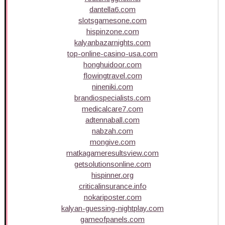
dantella6.com
slotsgamesone.com
hispinzone.com
kalyanbazarnights.com
top-online-casino-usa.com
honghuidoor.com
flowingtravel.com
nineniki.com
brandiospecialists.com
medicalcare7.com
adtennaball.com
nabzah.com
mongive.com
matkagameresultsview.com
getsolutionsonline.com
hispinner.org
criticalinsurance.info
nokariposter.com
kalyan-guessing-nightplay.com
gameofpanels.com