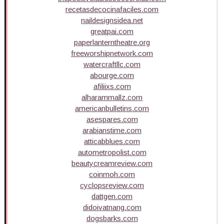
recetasdecocinafaciles.com
naildesignsidea.net
greatpai.com
paperlanterntheatre.org
freeworshipnetwork.com
watercraftllc.com
abourge.com
afiliixs.com
alharammallz.com
americanbulletins.com
asespares.com
arabianstime.com
atticabblues.com
autometropolist.com
beautycreamreview.com
coinmoh.com
cyclopsreview.com
dattgen.com
didoivatnang.com
dogsbarks.com