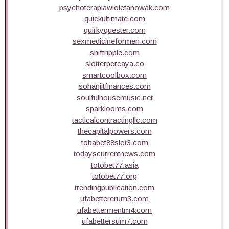
psychoterapiawioletanowak.com
quickultimate.com
quirkyquester.com
sexmedicineformen.com
shiftripple.com
slotterpercaya.co
smartcoolbox.com
sohanjitfinances.com
soulfulhousemusic.net
sparklooms.com
tacticalcontractingllc.com
thecapitalpowers.com
tobabet88slot3.com
todayscurrentnews.com
totobet77.asia
totobet77.org
trendingpublication.com
ufabettererum3.com
ufabettermentm4.com
ufabettersum7.com