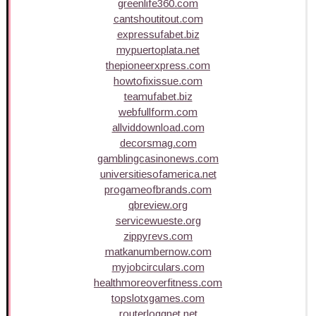
greenlife360.com
cantshoutitout.com
expressufabet.biz
mypuertoplata.net
thepioneerxpress.com
howtofixissue.com
teamufabet.biz
webfullform.com
allviddownload.com
decorsmag.com
gamblingcasinonews.com
universitiesofamerica.net
progameofbrands.com
qbreview.org
servicewueste.org
zippyrevs.com
matkanumbernow.com
myjobcirculars.com
healthmoreoverfitness.com
topslotxgames.com
routerloggnet.net