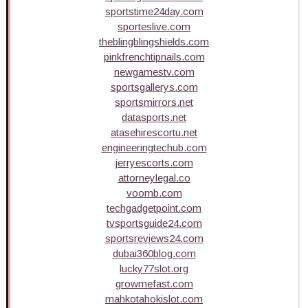
sportstime24day.com
sporteslive.com
theblingblingshields.com
pinkfrenchtipnails.com
newgamestv.com
sportsgallerys.com
sportsmirrors.net
datasports.net
atasehirescortu.net
engineeringtechub.com
jerryescorts.com
attorneylegal.co
voomb.com
techgadgetpoint.com
tvsportsguide24.com
sportsreviews24.com
dubai360blog.com
lucky77slot.org
growmefast.com
mahkotahokislot.com