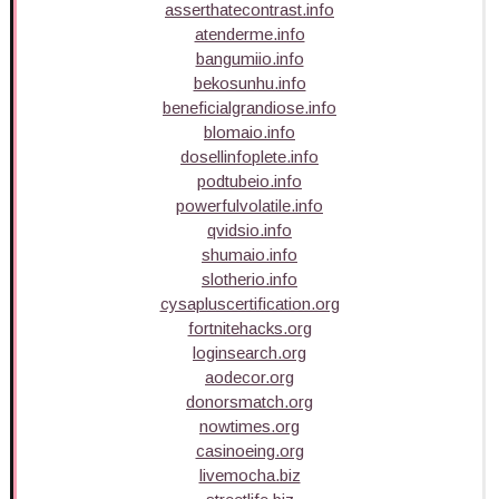
asserthatecontrast.info
atenderme.info
bangumiio.info
bekosunhu.info
beneficialgrandiose.info
blomaio.info
dosellinfoplete.info
podtubeio.info
powerfulvolatile.info
qvidsio.info
shumaio.info
slotherio.info
cysapluscertification.org
fortnitehacks.org
loginsearch.org
aodecor.org
donorsmatch.org
nowtimes.org
casinoeing.org
livemocha.biz