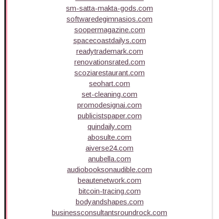
sm-satta-makta-gods.com
softwaredegimnasios.com
soopermagazine.com
spacecoastdailys.com
readytrademark.com
renovationsrated.com
scoziarestaurant.com
seohart.com
set-cleaning.com
promodesignai.com
publicistspaper.com
quindaily.com
abosulte.com
aiverse24.com
anubella.com
audiobooksonaudible.com
beautenetwork.com
bitcoin-tracing.com
bodyandshapes.com
businessconsultantsroundrock.com