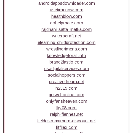
androidappsdownloader.com
usetimenow.com
healthblow.com
gohelpmate.com
rajdhani-satta-matka.com
writerscraft.net
elearning-childprotection.com
wrestling4mena.com
knowledgeforall.info
brand2lastio.com
usadigitalservices.com
socialhoppers.com
creativedream.net
n2315.com
getwebonline.com
onlyfansheaven.com
lky08.com
ralph-fiennes.net
fielder-maximum-discount.net
fitfllex.com