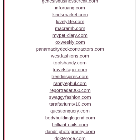
genesisbusinesscredit.com
inforuang.com
kindsmarket.com
luvelylife.com
macramb.com
mypet-diary.com
oxweekly.com
panamacitydeckcontractors.com
westfashions.com
toolshandy.com
travelstager.com
trendinspires.com
rannyephul.com
reportradar360.com
swaggyfashion.com
taraftariumtv10.com
questionquery.com
bodybuildinglegend.com
brilliant-nails.com
dandr-photography.com
dokteroce.com