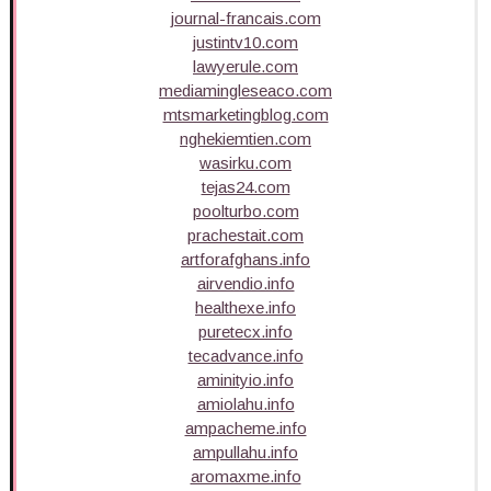
journal-francais.com
justintv10.com
lawyerule.com
mediamingleseaco.com
mtsmarketingblog.com
nghekiemtien.com
wasirku.com
tejas24.com
poolturbo.com
prachestait.com
artforafghans.info
airvendio.info
healthexe.info
puretecx.info
tecadvance.info
aminityio.info
amiolahu.info
ampacheme.info
ampullahu.info
aromaxme.info