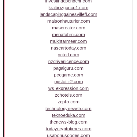
investindependent.com
kralbozguncu1.com
landscapinggainesvillefl.com
maisonhauturier.com
mascreator.com
menafahmi.com
mukhtarmeer.com
nascartoday.com
nqted.com
nzdriverlicence.com
pagalguru.com
pcegame.com
pgslot-r2.com
ws-expression.com
zchotels.com
zepfo.com
technologynews5.com
teknoeduka.com
thenews-blog.com
todaycryptotimes.com
usabonuscodes.com