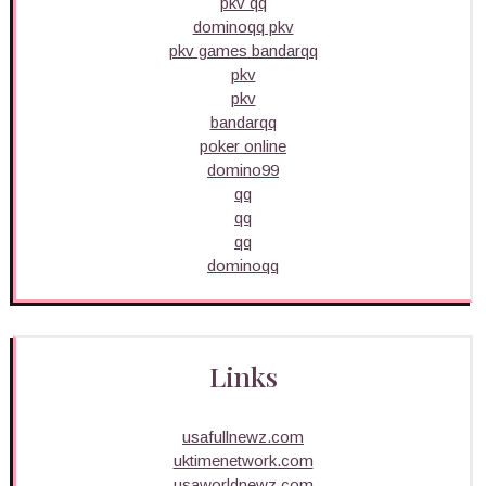
pkv qq
dominoqq pkv
pkv games bandarqq
pkv
pkv
bandarqq
poker online
domino99
qq
qq
qq
dominoqq
Links
usafullnewz.com
uktimenetwork.com
usaworldnewz.com