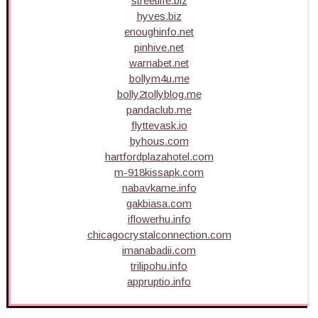
streetlife.biz
hyves.biz
enoughinfo.net
pinhive.net
warnabet.net
bollym4u.me
bolly2tollyblog.me
pandaclub.me
flyttevask.io
byhous.com
hartfordplazahotel.com
m-918kissapk.com
nabavkame.info
gakbiasa.com
iflowerhu.info
chicagocrystalconnection.com
imanabadii.com
trilipohu.info
appruptio.info