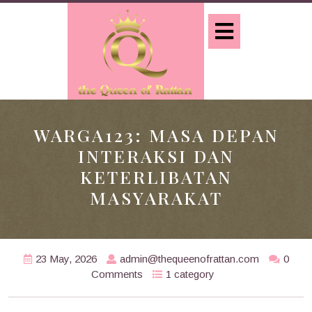
Skip
to
Open
content
Button
WARGA123: MASA DEPAN
INTERAKSI DAN
KETERLIBATAN
MASYARAKAT
23 May, 2026
admin@thequeenofrattan.com
0
Comments
1 category