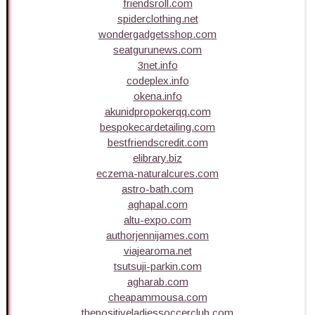
friendsroll.com
spiderclothing.net
wondergadgetsshop.com
seatgurunews.com
3net.info
codeplex.info
okena.info
akunidpropokerqq.com
bespokecardetailing.com
bestfriendscredit.com
elibrary.biz
eczema-naturalcures.com
astro-bath.com
aghapal.com
altu-expo.com
authorjennijames.com
viajearoma.net
tsutsuji-parkin.com
agharab.com
cheapammousa.com
thepositiveladiessoccerclub.com