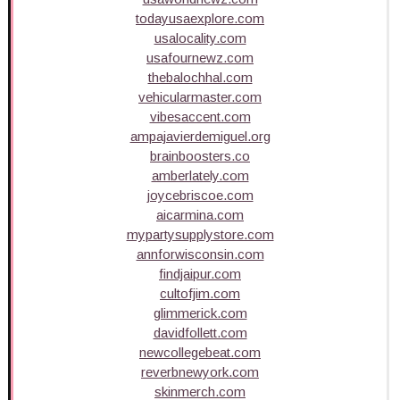
todayusaexplore.com
usalocality.com
usafournewz.com
thebalochhal.com
vehicularmaster.com
vibesaccent.com
ampajavierdemiguel.org
brainboosters.co
amberlately.com
joycebriscoe.com
aicarmina.com
mypartysupplystore.com
annforwisconsin.com
findjaipur.com
cultofjim.com
glimmerick.com
davidfollett.com
newcollegebeat.com
reverbnewyork.com
skinmerch.com