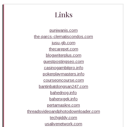
Links
punjwanis.com
the-parcs-clematiscondos.com
jusu-gb.com
thecarepet.com
blogwriterplus.com
guestpostingseo.com
casinogambitpro.info
pokerplaymasters.info
courseoncourse.com
bantinbatdongsan247.com
bahednog.info
bahenxgek.info
pertamaskre.com
threadsvideoandphotodownloader.com
techgiddy.com
usalivenetwork.com