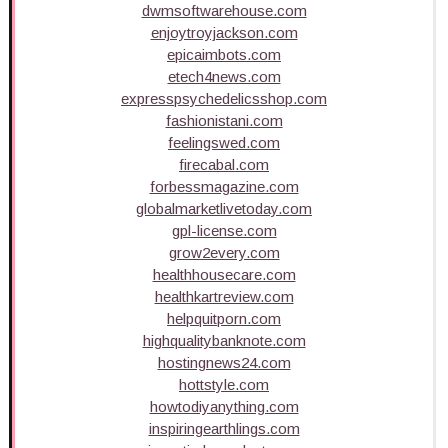
dwmsoftwarehouse.com
enjoytroyjackson.com
epicaimbots.com
etech4news.com
expresspsychedelicsshop.com
fashionistani.com
feelingswed.com
firecabal.com
forbessmagazine.com
globalmarketlivetoday.com
gpl-license.com
grow2every.com
healthhousecare.com
healthkartreview.com
helpquitporn.com
highqualitybanknote.com
hostingnews24.com
hottstyle.com
howtodiyanything.com
inspiringearthlings.com