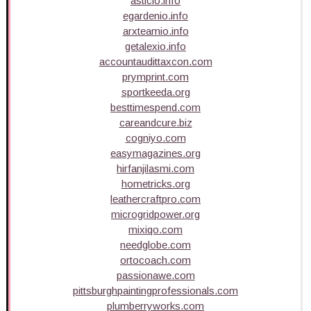
asticio.info
egardenio.info
arxteamio.info
getalexio.info
accountaudittaxcon.com
prymprint.com
sportkeeda.org
besttimespend.com
careandcure.biz
cogniyo.com
easymagazines.org
hirfanjilasmi.com
hometricks.org
leathercraftpro.com
microgridpower.org
mixiqo.com
needglobe.com
ortocoach.com
passionawe.com
pittsburghpaintingprofessionals.com
plumberryworks.com