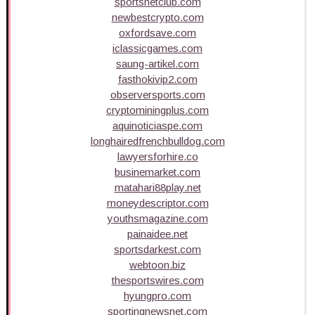
sportsnetclub.com
newbestcrypto.com
oxfordsave.com
iclassicgames.com
saung-artikel.com
fasthokivip2.com
observersports.com
cryptominingplus.com
aquinoticiaspe.com
longhairedfrenchbulldog.com
lawyersforhire.co
businemarket.com
matahari88play.net
moneydescriptor.com
youthsmagazine.com
painaidee.net
sportsdarkest.com
webtoon.biz
thesportswires.com
hyungpro.com
sportingnewsnet.com