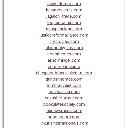
usvisaforum.com
bestmovierulz.com
jagalchi-trade.com
loopersound.com
minapenelope.com
justicereformalliance.com
cryptoglax.com
ohiohobbyplus.com
bogothemes.com
ajino-mingei.com
yourfreehost.info
cheapnorthfacejacketsm.com
gurjoshhomes.com
tombradydiet.com
bonthaiclub.com
casusbelli-mod.com
bookplatesociety.com
lebnewsmedia.com
sonosonora.com
linkuusinternasional1.com