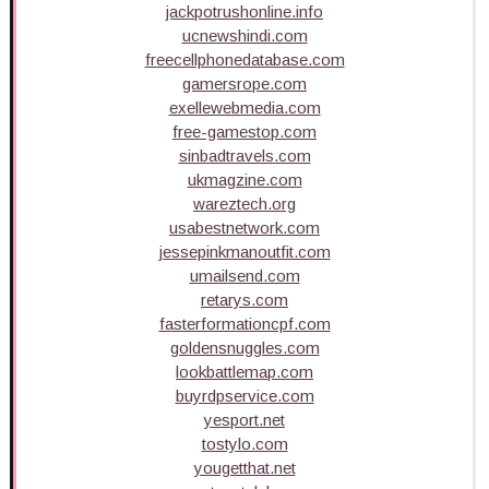
jackpotrushonline.info
ucnewshindi.com
freecellphonedatabase.com
gamersrope.com
exellewebmedia.com
free-gamestop.com
sinbadtravels.com
ukmagzine.com
wareztech.org
usabestnetwork.com
jessepinkmanoutfit.com
umailsend.com
retarys.com
fasterformationcpf.com
goldensnuggles.com
lookbattlemap.com
buyrdpservice.com
yesport.net
tostylo.com
yougetthat.net