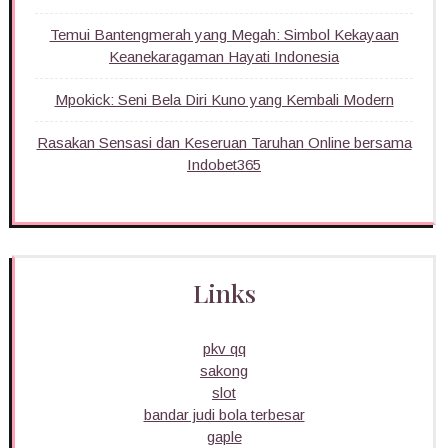
Temui Bantengmerah yang Megah: Simbol Kekayaan
Keanekaragaman Hayati Indonesia
Mpokick: Seni Bela Diri Kuno yang Kembali Modern
Rasakan Sensasi dan Keseruan Taruhan Online bersama
Indobet365
Links
pkv qq
sakong
slot
bandar judi bola terbesar
gaple