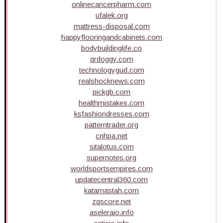
onlinecancerpharm.com
ufalek.org
mattress-disposal.com
happyflooringandcabinets.com
bodybuildinglife.co
qrdoggy.com
technologygud.com
realshocknews.com
pickgb.com
healthmistakes.com
ksfashiondresses.com
patterntrader.org
cnhpa.net
sitalotus.com
supernotes.org
worldsportsempires.com
updatecentral360.com
katamastah.com
zqscore.net
aseleraio.info