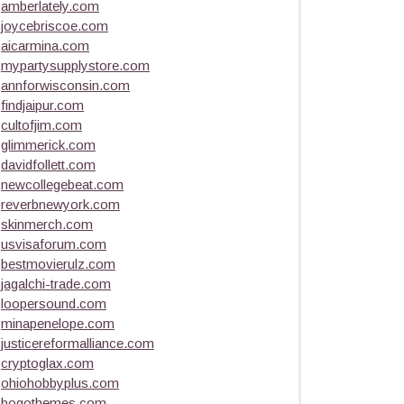
amberlately.com
joycebriscoe.com
aicarmina.com
mypartysupplystore.com
annforwisconsin.com
findjaipur.com
cultofjim.com
glimmerick.com
davidfollett.com
newcollegebeat.com
reverbnewyork.com
skinmerch.com
usvisaforum.com
bestmovierulz.com
jagalchi-trade.com
loopersound.com
minapenelope.com
justicereformalliance.com
cryptoglax.com
ohiohobbyplus.com
bogothemes.com