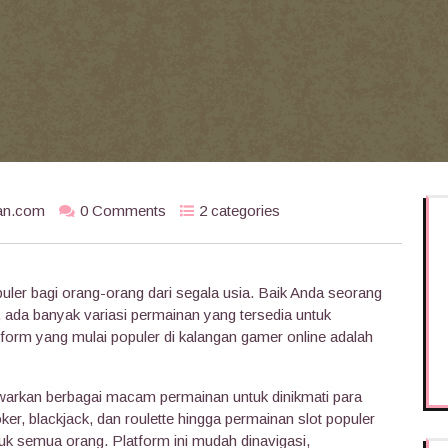
an.com
0 Comments
2 categories
uler bagi orang-orang dari segala usia. Baik Anda seorang
 ada banyak variasi permainan yang tersedia untuk
form yang mulai populer di kalangan gamer online adalah
arkan berbagai macam permainan untuk dinikmati para
ker, blackjack, dan roulette hingga permainan slot populer
uk semua orang. Platform ini mudah dinavigasi,