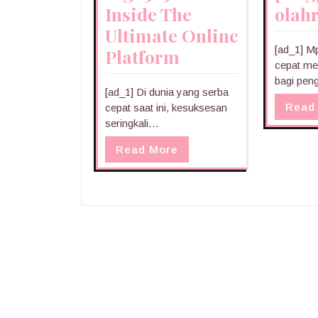
Inside The
olah
Ultimate Online
[ad_1] M
Platform
cepat me
bagi pen
[ad_1] Di dunia yang serba
Read
cepat saat ini, kesuksesan
seringkali…
Read More