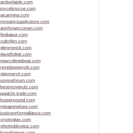
amberlately.com
joycebriscoe.com
aicarmina.com
mypartysupplystore.com
annforwisconsin.com
findjaipur.com
cultofjim.com
glimmerick.com
davidfollett.com
newcollegebeat.com
reverbnewyork.com
skinmerch.com
usvisaforum.com
bestmovierulz.com
jagalchi-trade.com
loopersound.com
minapenelope.com
justicereformalliance.com
cryptoglax.com
ohiohobbyplus.com
bogothemes.com