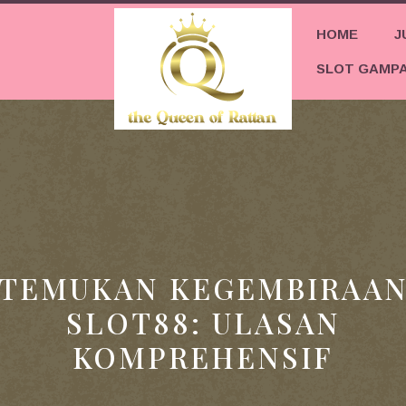
HOME
J
SLOT GAMP
TEMUKAN KEGEMBIRAA
SLOT88: ULASAN
KOMPREHENSIF