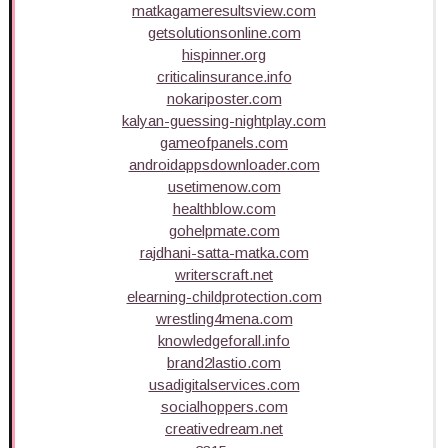
matkagameresultsview.com
getsolutionsonline.com
hispinner.org
criticalinsurance.info
nokariposter.com
kalyan-guessing-nightplay.com
gameofpanels.com
androidappsdownloader.com
usetimenow.com
healthblow.com
gohelpmate.com
rajdhani-satta-matka.com
writerscraft.net
elearning-childprotection.com
wrestling4mena.com
knowledgeforall.info
brand2lastio.com
usadigitalservices.com
socialhoppers.com
creativedream.net