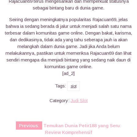
Rajacuan69 terus mengesankan dan memperkuat statusnya
sebagai bintang baru di dunia game.
Seiring dengan meningkatnya popularitas Rajacuan69, jelas
bahwa ia sedang berada di jalur untuk menjadi salah satu nama
terbesar dalam komunitas game online. Dengan bakat, karisma,
dan dedikasinya, tidak ada yang tahu seberapa jauh ia akan
melangkah dalam dunia game. Jadi jika Anda belum
melakukannya, pastikan untuk memeriksa Rajacuan69 dan lihat
sendiri mengapa dia menjadi bintang yang sedang naik daun di
komunitas game online.
[ad_2]
Tags:
slot
Category:
Judi Slot
Post
Previous:
Temukan Dunia Petir188 yang Seru:
navigation
Review Komprehensif