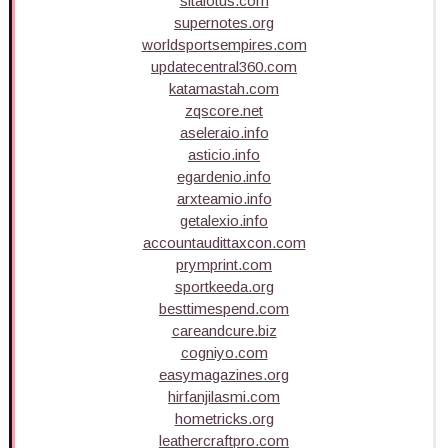
sitalotus.com
supernotes.org
worldsportsempires.com
updatecentral360.com
katamastah.com
zqscore.net
aseleraio.info
asticio.info
egardenio.info
arxteamio.info
getalexio.info
accountaudittaxcon.com
prymprint.com
sportkeeda.org
besttimespend.com
careandcure.biz
cogniyo.com
easymagazines.org
hirfanjilasmi.com
hometricks.org
leathercraftpro.com