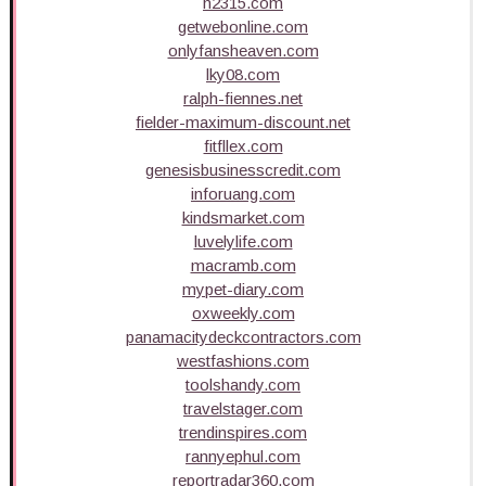
n2315.com
getwebonline.com
onlyfansheaven.com
lky08.com
ralph-fiennes.net
fielder-maximum-discount.net
fitfllex.com
genesisbusinesscredit.com
inforuang.com
kindsmarket.com
luvelylife.com
macramb.com
mypet-diary.com
oxweekly.com
panamacitydeckcontractors.com
westfashions.com
toolshandy.com
travelstager.com
trendinspires.com
rannyephul.com
reportradar360.com