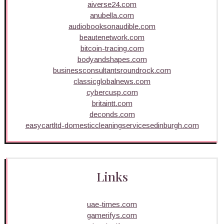
aiverse24.com
anubella.com
audiobooksonaudible.com
beautenetwork.com
bitcoin-tracing.com
bodyandshapes.com
businessconsultantsroundrock.com
classicglobalnews.com
cybercusp.com
britaintt.com
deconds.com
easycartltd-domesticcleaningservicesedinburgh.com
Links
uae-times.com
gamerifys.com