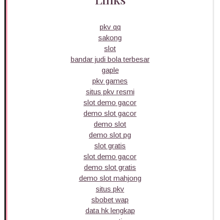
pkv qq
sakong
slot
bandar judi bola terbesar
gaple
pkv games
situs pkv resmi
slot demo gacor
demo slot gacor
demo slot
demo slot pg
slot gratis
slot demo gacor
demo slot gratis
demo slot mahjong
situs pkv
sbobet wap
data hk lengkap