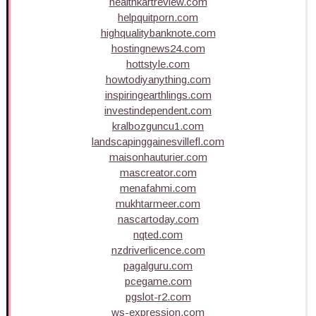
healthkartreview.com
helpquitporn.com
highqualitybanknote.com
hostingnews24.com
hottstyle.com
howtodiyanything.com
inspiringearthlings.com
investindependent.com
kralbozguncu1.com
landscapinggainesvillefl.com
maisonhauturier.com
mascreator.com
menafahmi.com
mukhtarmeer.com
nascartoday.com
nqted.com
nzdriverlicence.com
pagalguru.com
pcegame.com
pgslot-r2.com
ws-expression.com