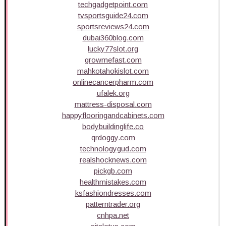
techgadgetpoint.com
tvsportsguide24.com
sportsreviews24.com
dubai360blog.com
lucky77slot.org
growmefast.com
mahkotahokislot.com
onlinecancerpharm.com
ufalek.org
mattress-disposal.com
happyflooringandcabinets.com
bodybuildinglife.co
qrdoggy.com
technologygud.com
realshocknews.com
pickgb.com
healthmistakes.com
ksfashiondresses.com
patterntrader.org
cnhpa.net