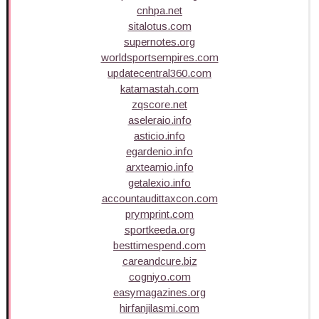
cnhpa.net
sitalotus.com
supernotes.org
worldsportsempires.com
updatecentral360.com
katamastah.com
zqscore.net
aseleraio.info
asticio.info
egardenio.info
arxteamio.info
getalexio.info
accountaudittaxcon.com
prymprint.com
sportkeeda.org
besttimespend.com
careandcure.biz
cogniyo.com
easymagazines.org
hirfanjilasmi.com