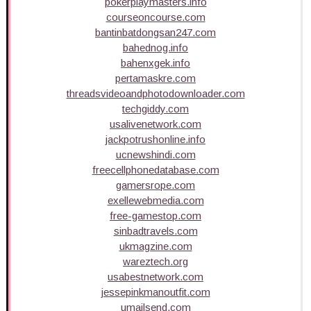
pokerplaymasters.info
courseoncourse.com
bantinbatdongsan247.com
bahednog.info
bahenxgek.info
pertamaskre.com
threadsvideoandphotodownloader.com
techgiddy.com
usalivenetwork.com
jackpotrushonline.info
ucnewshindi.com
freecellphonedatabase.com
gamersrope.com
exellewebmedia.com
free-gamestop.com
sinbadtravels.com
ukmagzine.com
wareztech.org
usabestnetwork.com
jessepinkmanoutfit.com
umailsend.com