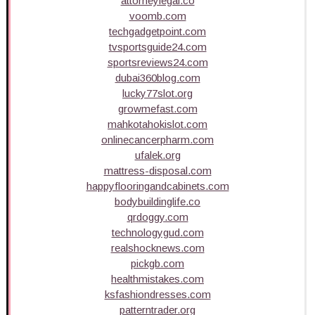
attorneylegal.co
voomb.com
techgadgetpoint.com
tvsportsguide24.com
sportsreviews24.com
dubai360blog.com
lucky77slot.org
growmefast.com
mahkotahokislot.com
onlinecancerpharm.com
ufalek.org
mattress-disposal.com
happyflooringandcabinets.com
bodybuildinglife.co
qrdoggy.com
technologygud.com
realshocknews.com
pickgb.com
healthmistakes.com
ksfashiondresses.com
patterntrader.org