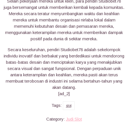
Selain pekerjaan mereka untuk klien, para pendiri Studiobet78
juga bersemangat untuk memberikan kembali kepada komunitas.
Mereka secara teratur menyumbangkan waktu dan keahlian
mereka untuk membantu organisasi nirlaba lokal dalam
memenuhi kebutuhan desain dan pemasaran mereka,
menggunakan keterampilan mereka untuk memberikan dampak
positif pada dunia di sekitar mereka.
Secara keseluruhan, pendiri Studiobet78 adalah sekelompok
individu inovatif dan berbakat yang berdedikasi untuk mendorong
batas-batas desain dan menciptakan karya yang menakjubkan
secara visual dan sangat fungsional. Dengan perpaduan unik
antara keterampilan dan keahlian, mereka pasti akan terus
membuat terobosan di industri ini selama bertahun-tahun yang
akan datang.
[ad_2]
Tags:
slot
Category:
Judi Slot