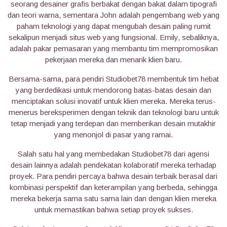
seorang desainer grafis berbakat dengan bakat dalam tipografi
dan teori warna, sementara John adalah pengembang web yang
paham teknologi yang dapat mengubah desain paling rumit
sekalipun menjadi situs web yang fungsional. Emily, sebaliknya,
adalah pakar pemasaran yang membantu tim mempromosikan
pekerjaan mereka dan menarik klien baru.
Bersama-sama, para pendiri Studiobet78 membentuk tim hebat
yang berdedikasi untuk mendorong batas-batas desain dan
menciptakan solusi inovatif untuk klien mereka. Mereka terus-
menerus bereksperimen dengan teknik dan teknologi baru untuk
tetap menjadi yang terdepan dan memberikan desain mutakhir
yang menonjol di pasar yang ramai.
Salah satu hal yang membedakan Studiobet78 dari agensi
desain lainnya adalah pendekatan kolaboratif mereka terhadap
proyek. Para pendiri percaya bahwa desain terbaik berasal dari
kombinasi perspektif dan keterampilan yang berbeda, sehingga
mereka bekerja sama satu sama lain dan dengan klien mereka
untuk memastikan bahwa setiap proyek sukses.