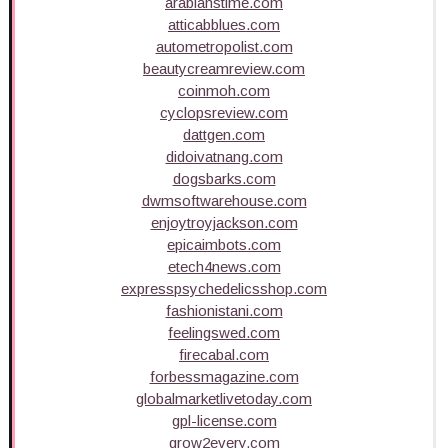
arabianstime.com
atticabblues.com
autometropolist.com
beautycreamreview.com
coinmoh.com
cyclopsreview.com
dattgen.com
didoivatnang.com
dogsbarks.com
dwmsoftwarehouse.com
enjoytroyjackson.com
epicaimbots.com
etech4news.com
expresspsychedelicsshop.com
fashionistani.com
feelingswed.com
firecabal.com
forbessmagazine.com
globalmarketlivetoday.com
gpl-license.com
grow2every.com