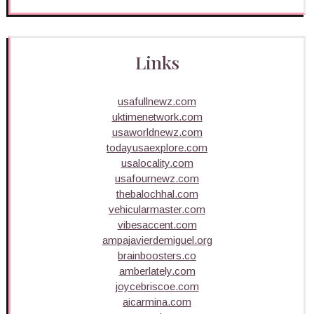
Links
usafullnewz.com
uktimenetwork.com
usaworldnewz.com
todayusaexplore.com
usalocality.com
usafournewz.com
thebalochhal.com
vehicularmaster.com
vibesaccent.com
ampajavierdemiguel.org
brainboosters.co
amberlately.com
joycebriscoe.com
aicarmina.com