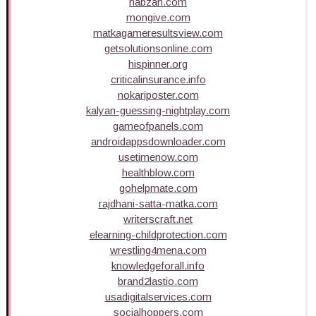
nabzah.com
mongive.com
matkagameresultsview.com
getsolutionsonline.com
hispinner.org
criticalinsurance.info
nokariposter.com
kalyan-guessing-nightplay.com
gameofpanels.com
androidappsdownloader.com
usetimenow.com
healthblow.com
gohelpmate.com
rajdhani-satta-matka.com
writerscraft.net
elearning-childprotection.com
wrestling4mena.com
knowledgeforall.info
brand2lastio.com
usadigitalservices.com
socialhoppers.com