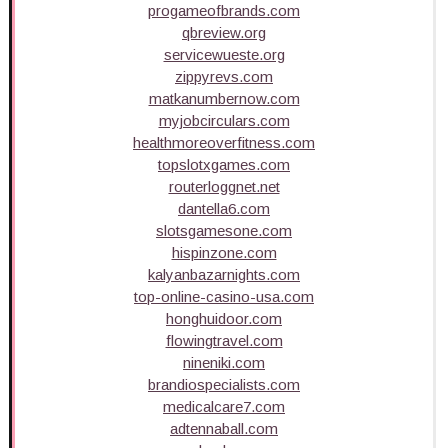
progameofbrands.com
qbreview.org
servicewueste.org
zippyrevs.com
matkanumbernow.com
myjobcirculars.com
healthmoreoverfitness.com
topslotxgames.com
routerloggnet.net
dantella6.com
slotsgamesone.com
hispinzone.com
kalyanbazarnights.com
top-online-casino-usa.com
honghuidoor.com
flowingtravel.com
nineniki.com
brandiospecialists.com
medicalcare7.com
adtennaball.com