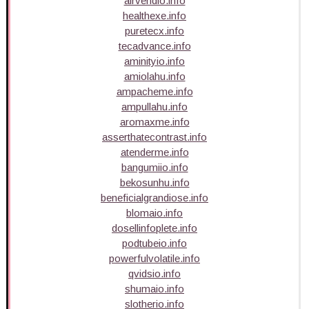
airvendio.info
healthexe.info
puretecx.info
tecadvance.info
aminityio.info
amiolahu.info
ampacheme.info
ampullahu.info
aromaxme.info
asserthatecontrast.info
atenderme.info
bangumiio.info
bekosunhu.info
beneficialgrandiose.info
blomaio.info
dosellinfoplete.info
podtubeio.info
powerfulvolatile.info
qvidsio.info
shumaio.info
slotherio.info