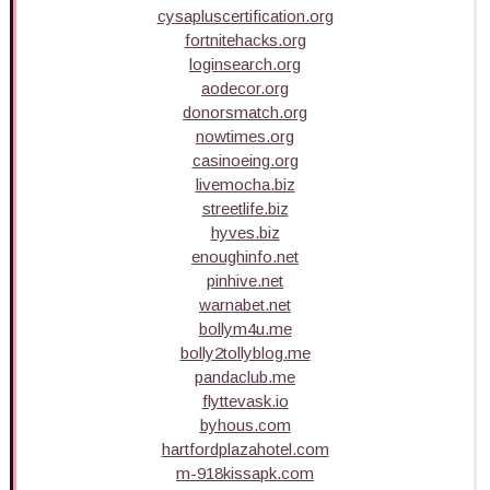
cysapluscertification.org
fortnitehacks.org
loginsearch.org
aodecor.org
donorsmatch.org
nowtimes.org
casinoeing.org
livemocha.biz
streetlife.biz
hyves.biz
enoughinfo.net
pinhive.net
warnabet.net
bollym4u.me
bolly2tollyblog.me
pandaclub.me
flyttevask.io
byhous.com
hartfordplazahotel.com
m-918kissapk.com