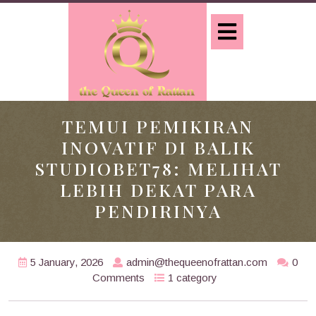
Skip
to
Open
content
Button
TEMUI PEMIKIRAN
INOVATIF DI BALIK
STUDIOBET78: MELIHAT
LEBIH DEKAT PARA
PENDIRINYA
5 January, 2026
admin@thequeenofrattan.com
0
Comments
1 category