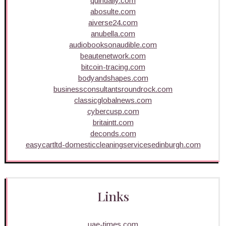
quindaily.com
abosulte.com
aiverse24.com
anubella.com
audiobooksonaudible.com
beautenetwork.com
bitcoin-tracing.com
bodyandshapes.com
businessconsultantsroundrock.com
classicglobalnews.com
cybercusp.com
britaintt.com
deconds.com
easycartltd-domesticcleaningservicesedinburgh.com
Links
uae-times.com