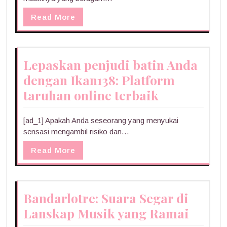
Read More
Lepaskan penjudi batin Anda
dengan Ikan138: Platform
taruhan online terbaik
[ad_1] Apakah Anda seseorang yang menyukai
sensasi mengambil risiko dan…
Read More
Bandarlotre: Suara Segar di
Lanskap Musik yang Ramai