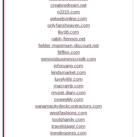
creativedream.net
n2315.com
getwebonline.com
onlyfansheaven.com
lky08.com
ralph-fiennes.net
fielder-maximum-discount.net
fitfllex.com
genesisbusinesscredit.com
inforuang.com
kindsmarket.com
luvelylife.com
macramb.com
mypet-diary.com
oxweekly.com
panamacitydeckcontractors.com
westfashions.com
toolshandy.com
travelstager.com
trendinspires.com