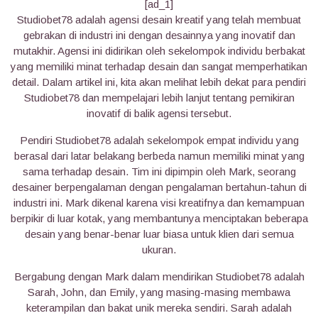
[ad_1]
Studiobet78 adalah agensi desain kreatif yang telah membuat
gebrakan di industri ini dengan desainnya yang inovatif dan
mutakhir. Agensi ini didirikan oleh sekelompok individu berbakat
yang memiliki minat terhadap desain dan sangat memperhatikan
detail. Dalam artikel ini, kita akan melihat lebih dekat para pendiri
Studiobet78 dan mempelajari lebih lanjut tentang pemikiran
inovatif di balik agensi tersebut.
Pendiri Studiobet78 adalah sekelompok empat individu yang
berasal dari latar belakang berbeda namun memiliki minat yang
sama terhadap desain. Tim ini dipimpin oleh Mark, seorang
desainer berpengalaman dengan pengalaman bertahun-tahun di
industri ini. Mark dikenal karena visi kreatifnya dan kemampuan
berpikir di luar kotak, yang membantunya menciptakan beberapa
desain yang benar-benar luar biasa untuk klien dari semua
ukuran.
Bergabung dengan Mark dalam mendirikan Studiobet78 adalah
Sarah, John, dan Emily, yang masing-masing membawa
keterampilan dan bakat unik mereka sendiri. Sarah adalah