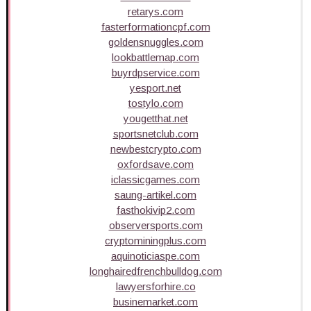
retarys.com
fasterformationcpf.com
goldensnuggles.com
lookbattlemap.com
buyrdpservice.com
yesport.net
tostylo.com
yougetthat.net
sportsnetclub.com
newbestcrypto.com
oxfordsave.com
iclassicgames.com
saung-artikel.com
fasthokivip2.com
observersports.com
cryptominingplus.com
aquinoticiaspe.com
longhairedfrenchbulldog.com
lawyersforhire.co
businemarket.com