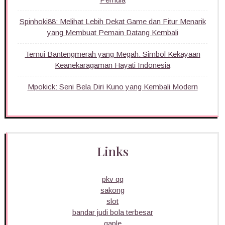
Spinhoki88: Melihat Lebih Dekat Game dan Fitur Menarik
yang Membuat Pemain Datang Kembali
Temui Bantengmerah yang Megah: Simbol Kekayaan
Keanekaragaman Hayati Indonesia
Mpokick: Seni Bela Diri Kuno yang Kembali Modern
Links
pkv qq
sakong
slot
bandar judi bola terbesar
gaple