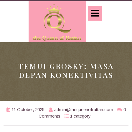
Skip
to
Open
content
Button
TEMUI GBOSKY: MASA
DEPAN KONEKTIVITAS
11 October, 2025
admin@thequeenofrattan.com
0
Comments
1 category