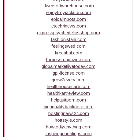
dwmsoftwarehouse.com
enjoytroyjackson.com
epicaimbots.com
etech4news.com
expresspsychedelicsshop.com
fashionistani.com
feelingswed.com
firecabal.com
forbessmagazine.com
globalmarketlivetoday.com
gpl-license.com
grow2every.com
healthhousecare.com
healthkartreview.com
helpquitporn.com
highqualitybanknote.com
hostingnews24.com
hottstyle.com
howtodiyanything.com
inspiringearthlings.com