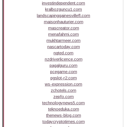
investindependent.com
kralbozguncu1.com
landscapinggainesvillefl.com
maisonhauturier.com
mascreator.com
menafahmi.com
mukhtarmeer.com
nascartoday.com
nqted.com
nzdriverlicence.com
pagalguru.com
pcegame.com
pgslot-r2.com
ws-expression.com
zchotels.com
zepfo.com
technologynews5.com
teknoeduka.com
thenews-blog.com
todaycryptotimes.com