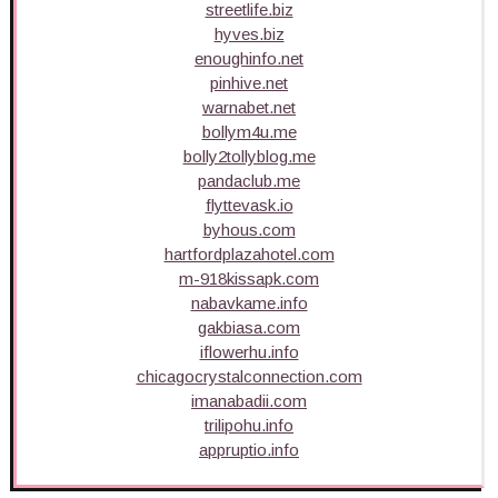
streetlife.biz
hyves.biz
enoughinfo.net
pinhive.net
warnabet.net
bollym4u.me
bolly2tollyblog.me
pandaclub.me
flyttevask.io
byhous.com
hartfordplazahotel.com
m-918kissapk.com
nabavkame.info
gakbiasa.com
iflowerhu.info
chicagocrystalconnection.com
imanabadii.com
trilipohu.info
appruptio.info