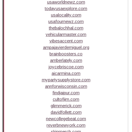
usaworldnewz.com
todayusaexplore.com
usalocality.com
usafournewz.com
thebalochhal.com
vehicularmaster.com
vibesaccent.com
ampajavierdemiguel.org
brainboosters.co
amberlately.com
joycebriscoe.com
aicarmina.com
mypartysupplystore.com
annforwisconsin.com
findjaipur.com
cultofjim.com
glimmerick.com
davidfollett.com
newcollegebeat.com
reverbnewyork.com
skinmerch.com