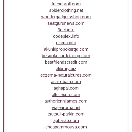
friendsroll.com
spiderclothing.net
wondergadgetsshop.com
seatgurunews.com
3net.info
codeplex.info
okena.info
akunidpropokerqq.com
bespokecardetailing.com
bestfriendscredit.com
elibrary.biz
eczema-naturalcures.com
astro-bath.com
aghapal.com
altu-expo.com
authorjennijames.com
viajearoma.net
tsutsuji-parkin.com
agharab.com
cheapammousa.com