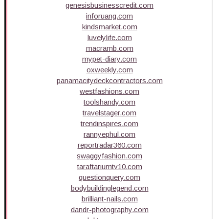
genesisbusinesscredit.com
inforuang.com
kindsmarket.com
luvelylife.com
macramb.com
mypet-diary.com
oxweekly.com
panamacitydeckcontractors.com
westfashions.com
toolshandy.com
travelstager.com
trendinspires.com
rannyephul.com
reportradar360.com
swaggyfashion.com
taraftariumtv10.com
questionquery.com
bodybuildinglegend.com
brilliant-nails.com
dandr-photography.com