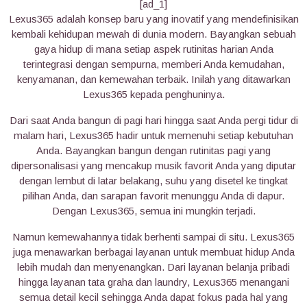
[ad_1]
Lexus365 adalah konsep baru yang inovatif yang mendefinisikan
kembali kehidupan mewah di dunia modern. Bayangkan sebuah
gaya hidup di mana setiap aspek rutinitas harian Anda
terintegrasi dengan sempurna, memberi Anda kemudahan,
kenyamanan, dan kemewahan terbaik. Inilah yang ditawarkan
Lexus365 kepada penghuninya.
Dari saat Anda bangun di pagi hari hingga saat Anda pergi tidur di
malam hari, Lexus365 hadir untuk memenuhi setiap kebutuhan
Anda. Bayangkan bangun dengan rutinitas pagi yang
dipersonalisasi yang mencakup musik favorit Anda yang diputar
dengan lembut di latar belakang, suhu yang disetel ke tingkat
pilihan Anda, dan sarapan favorit menunggu Anda di dapur.
Dengan Lexus365, semua ini mungkin terjadi.
Namun kemewahannya tidak berhenti sampai di situ. Lexus365
juga menawarkan berbagai layanan untuk membuat hidup Anda
lebih mudah dan menyenangkan. Dari layanan belanja pribadi
hingga layanan tata graha dan laundry, Lexus365 menangani
semua detail kecil sehingga Anda dapat fokus pada hal yang