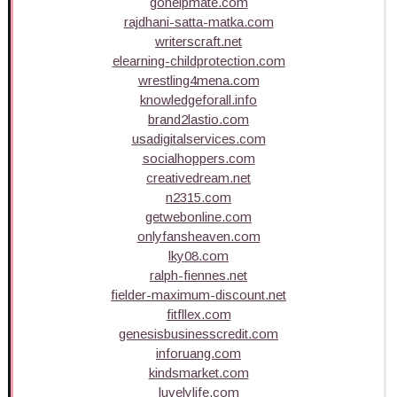
gohelpmate.com
rajdhani-satta-matka.com
writerscraft.net
elearning-childprotection.com
wrestling4mena.com
knowledgeforall.info
brand2lastio.com
usadigitalservices.com
socialhoppers.com
creativedream.net
n2315.com
getwebonline.com
onlyfansheaven.com
lky08.com
ralph-fiennes.net
fielder-maximum-discount.net
fitfllex.com
genesisbusinesscredit.com
inforuang.com
kindsmarket.com
luvelylife.com