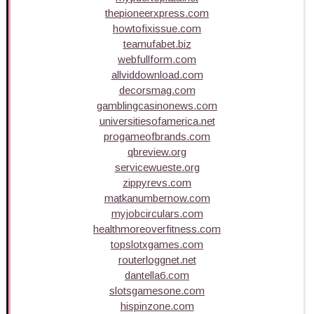
thepioneerxpress.com
howtofixissue.com
teamufabet.biz
webfullform.com
allviddownload.com
decorsmag.com
gamblingcasinonews.com
universitiesofamerica.net
progameofbrands.com
qbreview.org
servicewueste.org
zippyrevs.com
matkanumbernow.com
myjobcirculars.com
healthmoreoverfitness.com
topslotxgames.com
routerloggnet.net
dantella6.com
slotsgamesone.com
hispinzone.com