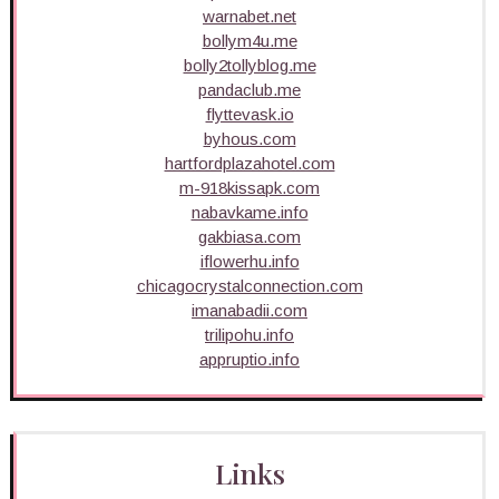
warnabet.net
bollym4u.me
bolly2tollyblog.me
pandaclub.me
flyttevask.io
byhous.com
hartfordplazahotel.com
m-918kissapk.com
nabavkame.info
gakbiasa.com
iflowerhu.info
chicagocrystalconnection.com
imanabadii.com
trilipohu.info
appruptio.info
Links