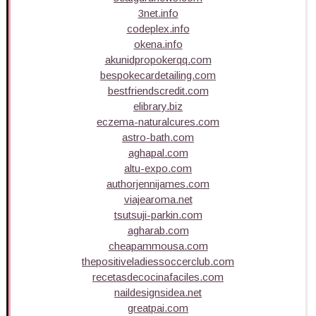
3net.info
codeplex.info
okena.info
akunidpropokerqq.com
bespokecardetailing.com
bestfriendscredit.com
elibrary.biz
eczema-naturalcures.com
astro-bath.com
aghapal.com
altu-expo.com
authorjennijames.com
viajearoma.net
tsutsuji-parkin.com
agharab.com
cheapammousa.com
thepositiveladiessoccerclub.com
recetasdecocinafaciles.com
naildesignsidea.net
greatpai.com