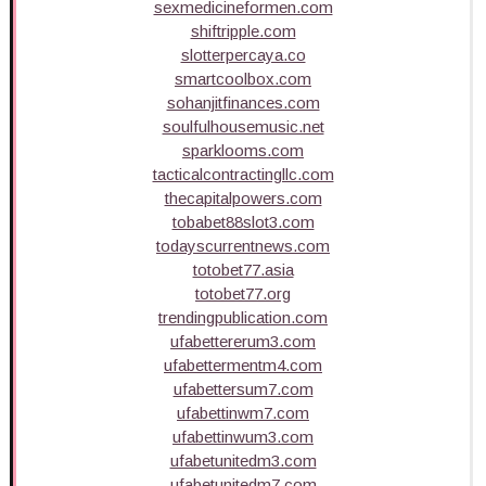
sexmedicineformen.com
shiftripple.com
slotterpercaya.co
smartcoolbox.com
sohanjitfinances.com
soulfulhousemusic.net
sparklooms.com
tacticalcontractingllc.com
thecapitalpowers.com
tobabet88slot3.com
todayscurrentnews.com
totobet77.asia
totobet77.org
trendingpublication.com
ufabettererum3.com
ufabettermentm4.com
ufabettersum7.com
ufabettinwm7.com
ufabettinwum3.com
ufabetunitedm3.com
ufabetunitedm7.com