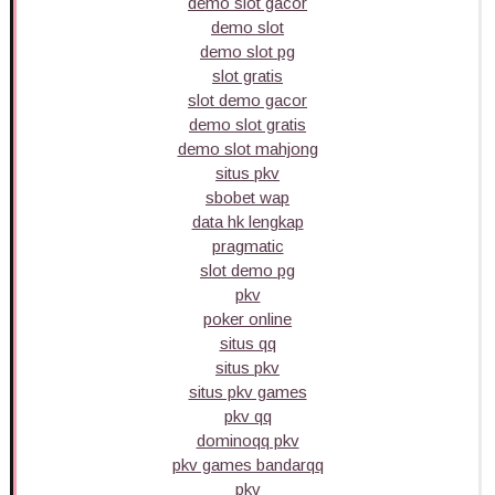
demo slot gacor
demo slot
demo slot pg
slot gratis
slot demo gacor
demo slot gratis
demo slot mahjong
situs pkv
sbobet wap
data hk lengkap
pragmatic
slot demo pg
pkv
poker online
situs qq
situs pkv
situs pkv games
pkv qq
dominoqq pkv
pkv games bandarqq
pkv