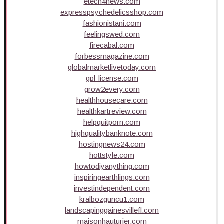
etech4news.com
expresspsychedelicsshop.com
fashionistani.com
feelingswed.com
firecabal.com
forbessmagazine.com
globalmarketlivetoday.com
gpl-license.com
grow2every.com
healthhousecare.com
healthkartreview.com
helpquitporn.com
highqualitybanknote.com
hostingnews24.com
hottstyle.com
howtodiyanything.com
inspiringearthlings.com
investindependent.com
kralbozguncu1.com
landscapinggainesvillefl.com
maisonhauturier.com