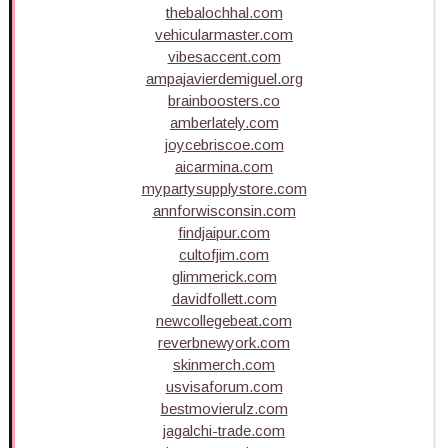
thebalochhal.com
vehicularmaster.com
vibesaccent.com
ampajavierdemiguel.org
brainboosters.co
amberlately.com
joycebriscoe.com
aicarmina.com
mypartysupplystore.com
annforwisconsin.com
findjaipur.com
cultofjim.com
glimmerick.com
davidfollett.com
newcollegebeat.com
reverbnewyork.com
skinmerch.com
usvisaforum.com
bestmovierulz.com
jagalchi-trade.com