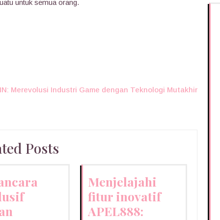
uatu untuk semua orang.
: Merevolusi Industri Game dengan Teknologi Mutakhir
ated Posts
ancara
Menjelajahi
lusif
fitur inovatif
an
APEL888: