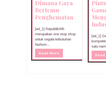
Dimana Gaya
Pintu
Bertemu
Gam
Penghematan
Meng
Indus
[ad_1] Republik365
merupakan one stop shop
[ad_1] D
untuk segala kebutuhan
kompetiti
fashion…
satu na
Read More
Read