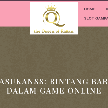
HOME
J
SLOT GAMP
ASUKAN88: BINTANG BA
DALAM GAME ONLINE