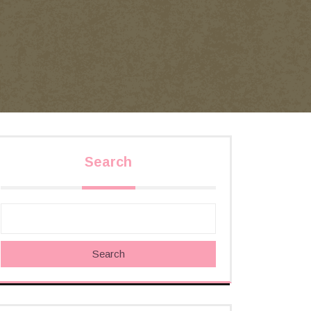
Search
Search