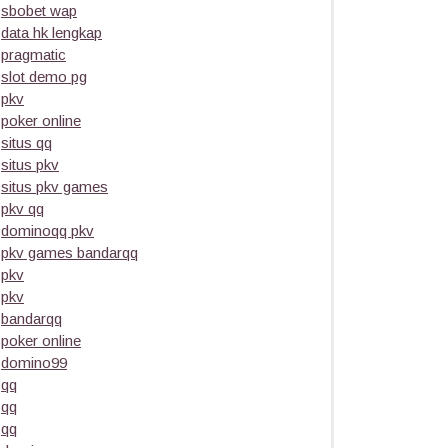
sbobet wap
data hk lengkap
pragmatic
slot demo pg
pkv
poker online
situs qq
situs pkv
situs pkv games
pkv qq
dominoqq pkv
pkv games bandarqq
pkv
pkv
bandarqq
poker online
domino99
qq
qq
qq