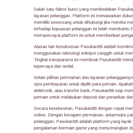
Salah satu faktor kunci yang membedakan Pasukan
layanan pelanggan. Platform ini menawarkan duku
memiliki seseorang untuk dihubungi jika mereka 
terhadap kepuasan pelanggan ini telah membantu
mempercayai platform ini untuk memberikan pen
Alasan lain kesuksesan Pasukan88 adalah komitmen
menggunakan teknologi enkripsi canggih untuk me
Tingkat transparansi ini membuat Pasukan88 mend
tepercaya dan andal.
Selain pilihan permainan dan layanan pelanggan
opsi pembayaran untuk dipilih para pemain. Apaka
elektronik, atau transfer bank, Pasukan88 siap me
pemain untuk melakukan deposit dan penarikan da
Secara keseluruhan, Pasukan88 dengan cepat mem
online. Dengan beragam permainan, antarmuka ya
pelanggan, Pasukan88 adalah platform yang layak 
pengalaman bermain game yang menyenangkan dan