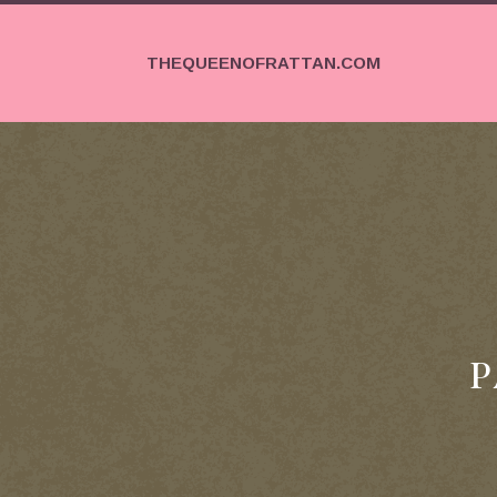
Skip
to
content
THEQUEENOFRATTAN.COM
P