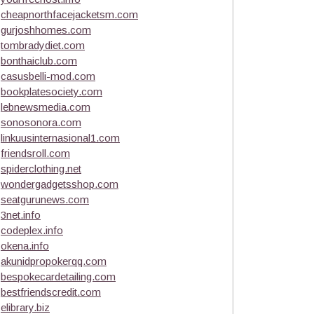
cheapnorthfacejacketsm.com
gurjoshhomes.com
tombradydiet.com
bonthaiclub.com
casusbelli-mod.com
bookplatesociety.com
lebnewsmedia.com
sonosonora.com
linkuusinternasional1.com
friendsroll.com
spiderclothing.net
wondergadgetsshop.com
seatgurunews.com
3net.info
codeplex.info
okena.info
akunidpropokerqq.com
bespokecardetailing.com
bestfriendscredit.com
elibrary.biz