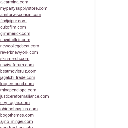
aicarmina.com
mypartysupplystore.com
annforwisconsin.com
findjaipur.com
cultofjim.com
glimmerick.com
davidfollett.com
newcollegebeat.com
reverbnewyork.com
skinmerch.com
usvisaforum.com
bestmovierulz.com
jagalchi-trade.com
loopersound.com
minapenelope.com
justicereformalliance.com
cryptoglax.com
ohiohobbyplus.com
bogothemes.com
ajino-mingei.com
yourfreehost.info