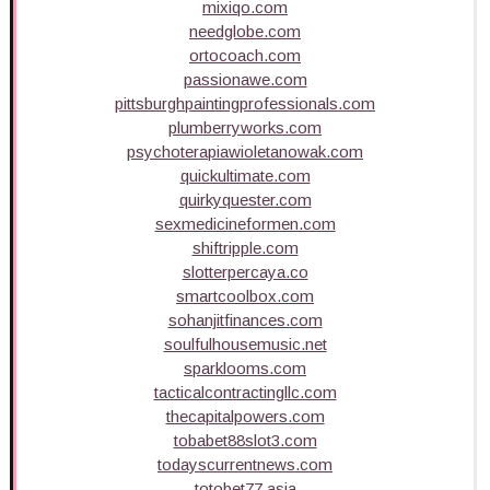
mixiqo.com
needglobe.com
ortocoach.com
passionawe.com
pittsburghpaintingprofessionals.com
plumberryworks.com
psychoterapiawioletanowak.com
quickultimate.com
quirkyquester.com
sexmedicineformen.com
shiftripple.com
slotterpercaya.co
smartcoolbox.com
sohanjitfinances.com
soulfulhousemusic.net
sparklooms.com
tacticalcontractingllc.com
thecapitalpowers.com
tobabet88slot3.com
todayscurrentnews.com
totobet77.asia