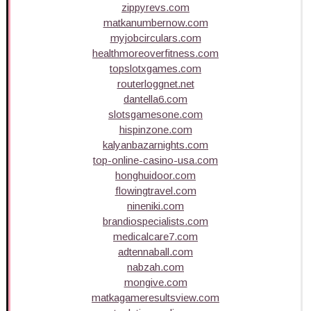
zippyrevs.com
matkanumbernow.com
myjobcirculars.com
healthmoreoverfitness.com
topslotxgames.com
routerloggnet.net
dantella6.com
slotsgamesone.com
hispinzone.com
kalyanbazarnights.com
top-online-casino-usa.com
honghuidoor.com
flowingtravel.com
nineniki.com
brandiospecialists.com
medicalcare7.com
adtennaball.com
nabzah.com
mongive.com
matkagameresultsview.com