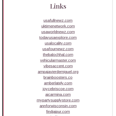
Links
usafullnewz.com
uktimenetwork.com
usaworldnewz.com
todayusaexplore.com
usalocality.com
usafournewz.com
thebalochhal.com
vehicularmaster.com
vibesaccent.com
ampajavierdemiguel.org
brainboosters.co
amberlately.com
joycebriscoe.com
aicarmina.com
mypartysupplystore.com
annforwisconsin.com
findjaipur.com