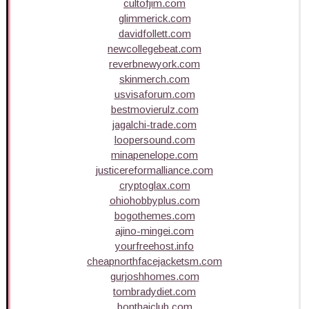
cultofjim.com
glimmerick.com
davidfollett.com
newcollegebeat.com
reverbnewyork.com
skinmerch.com
usvisaforum.com
bestmovierulz.com
jagalchi-trade.com
loopersound.com
minapenelope.com
justicereformalliance.com
cryptoglax.com
ohiohobbyplus.com
bogothemes.com
ajino-mingei.com
yourfreehost.info
cheapnorthfacejacketsm.com
gurjoshhomes.com
tombradydiet.com
bonthaiclub.com