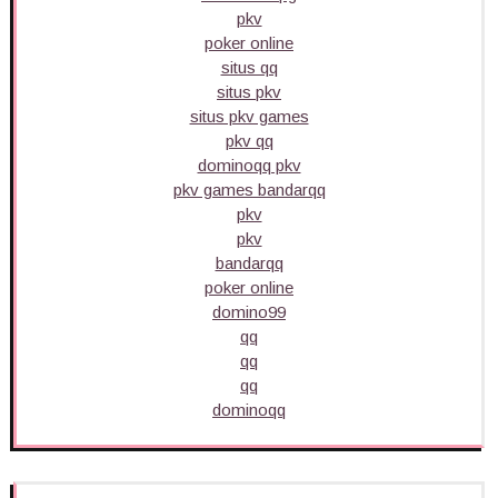
pkv
poker online
situs qq
situs pkv
situs pkv games
pkv qq
dominoqq pkv
pkv games bandarqq
pkv
pkv
bandarqq
poker online
domino99
qq
qq
qq
dominoqq