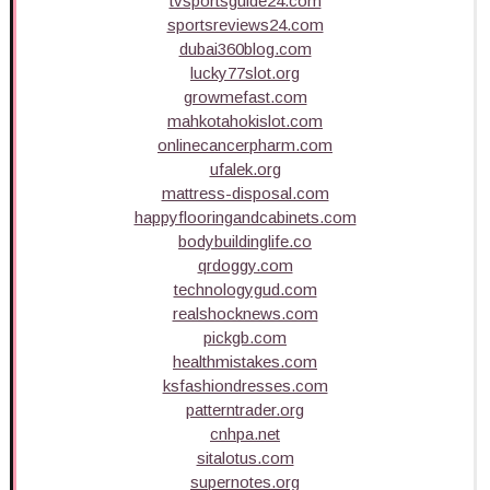
tvsportsguide24.com
sportsreviews24.com
dubai360blog.com
lucky77slot.org
growmefast.com
mahkotahokislot.com
onlinecancerpharm.com
ufalek.org
mattress-disposal.com
happyflooringandcabinets.com
bodybuildinglife.co
qrdoggy.com
technologygud.com
realshocknews.com
pickgb.com
healthmistakes.com
ksfashiondresses.com
patterntrader.org
cnhpa.net
sitalotus.com
supernotes.org