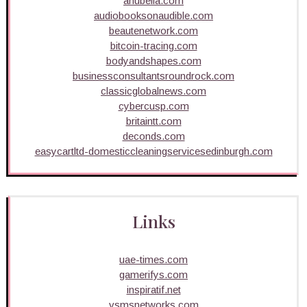
anubella.com
audiobooksonaudible.com
beautenetwork.com
bitcoin-tracing.com
bodyandshapes.com
businessconsultantsroundrock.com
classicglobalnews.com
cybercusp.com
britaintt.com
deconds.com
easycartltd-domesticcleaningservicesedinburgh.com
Links
uae-times.com
gamerifys.com
inspiratif.net
vsmsnetworks.com