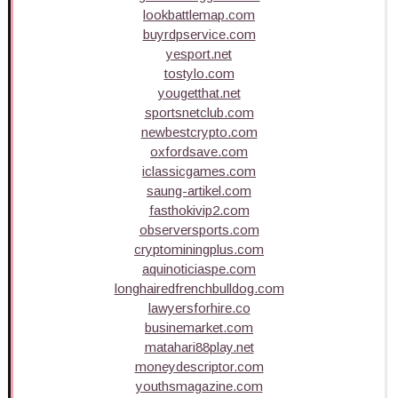
lookbattlemap.com
buyrdpservice.com
yesport.net
tostylo.com
yougetthat.net
sportsnetclub.com
newbestcrypto.com
oxfordsave.com
iclassicgames.com
saung-artikel.com
fasthokivip2.com
observersports.com
cryptominingplus.com
aquinoticiaspe.com
longhairedfrenchbulldog.com
lawyersforhire.co
businemarket.com
matahari88play.net
moneydescriptor.com
youthsmagazine.com