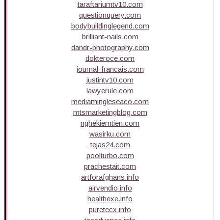
taraftariumtv10.com
questionquery.com
bodybuildinglegend.com
brilliant-nails.com
dandr-photography.com
dokteroce.com
journal-francais.com
justintv10.com
lawyerule.com
mediamingleseaco.com
mtsmarketingblog.com
nghekiemtien.com
wasirku.com
tejas24.com
poolturbo.com
prachestait.com
artforafghans.info
airvendio.info
healthexe.info
puretecx.info