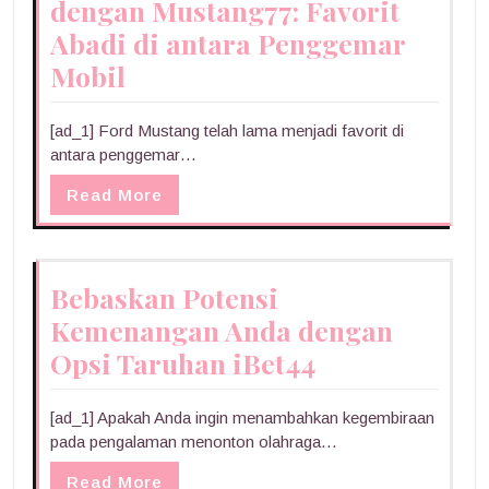
dengan Mustang77: Favorit
Abadi di antara Penggemar
Mobil
[ad_1] Ford Mustang telah lama menjadi favorit di
antara penggemar…
Read More
Bebaskan Potensi
Kemenangan Anda dengan
Opsi Taruhan iBet44
[ad_1] Apakah Anda ingin menambahkan kegembiraan
pada pengalaman menonton olahraga…
Read More