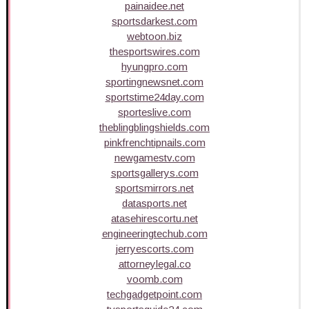
painaidee.net
sportsdarkest.com
webtoon.biz
thesportswires.com
hyungpro.com
sportingnewsnet.com
sportstime24day.com
sporteslive.com
theblingblingshields.com
pinkfrenchtipnails.com
newgamestv.com
sportsgallerys.com
sportsmirrors.net
datasports.net
atasehirescortu.net
engineeringtechub.com
jerryescorts.com
attorneylegal.co
voomb.com
techgadgetpoint.com