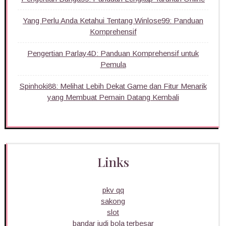
Yang Perlu Anda Ketahui Tentang Winlose99: Panduan
Komprehensif
Pengertian Parlay4D: Panduan Komprehensif untuk
Pemula
Spinhoki88: Melihat Lebih Dekat Game dan Fitur Menarik
yang Membuat Pemain Datang Kembali
Links
pkv qq
sakong
slot
bandar judi bola terbesar