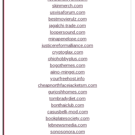
skinmerch.com
usvisaforum.com
bestmovierulz.com
jagalchi-trade.com
loopersound.com
minapenelope.com
justicereformalliance.com
cryptoglax.com
ohiohobbyplus.com
bogothemes.com
ajino-mingei.com
yourfreehost.info
cheapnorthfacejacketsm.com
gurjoshhomes.com
tombradydiet.com
bonthaiclub.com
casusbelli-mod.com
bookplatesociety.com
lebnewsmedia.com
sonosonora.com