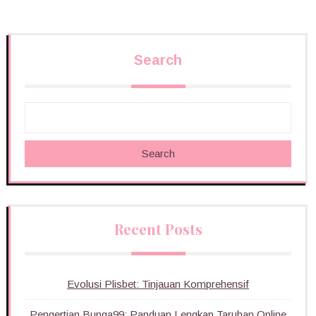
Search
Search
Recent Posts
Evolusi Plisbet: Tinjauan Komprehensif
Pengertian Bunga99: Panduan Lengkap Taruhan Online