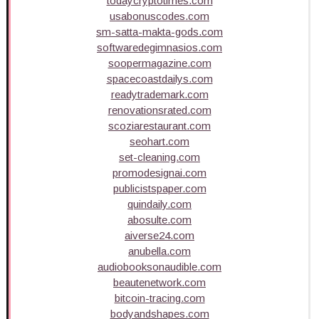
todaycryptotimes.com
usabonuscodes.com
sm-satta-makta-gods.com
softwaredegimnasios.com
soopermagazine.com
spacecoastdailys.com
readytrademark.com
renovationsrated.com
scoziarestaurant.com
seohart.com
set-cleaning.com
promodesignai.com
publicistspaper.com
quindaily.com
abosulte.com
aiverse24.com
anubella.com
audiobooksonaudible.com
beautenetwork.com
bitcoin-tracing.com
bodyandshapes.com