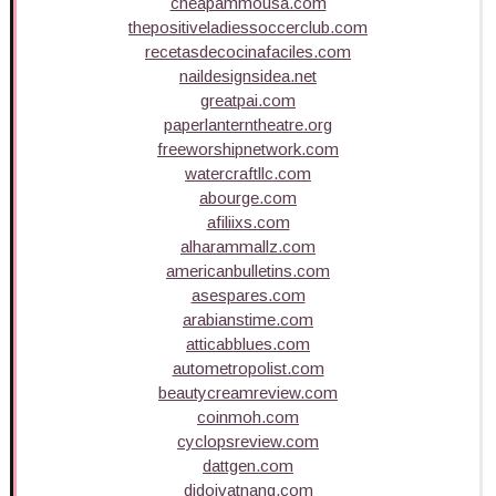
cheapammousa.com
thepositiveladiessoccerclub.com
recetasdecocinafaciles.com
naildesignsidea.net
greatpai.com
paperlanterntheatre.org
freeworshipnetwork.com
watercraftllc.com
abourge.com
afiliixs.com
alharammallz.com
americanbulletins.com
asespares.com
arabianstime.com
atticabblues.com
autometropolist.com
beautycreamreview.com
coinmoh.com
cyclopsreview.com
dattgen.com
didoivatnang.com