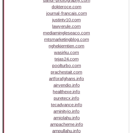
dandr-photography.com
dokteroce.com
journal-francais.com
justintv10.com
lawyerule.com
mediamingleseaco.com
mtsmarketingblog.com
nghekiemtien.com
wasirku.com
tejas24.com
poolturbo.com
prachestait.com
artforafghans.info
airvendio.info
healthexe.info
puretecx.info
tecadvance.info
aminityio.info
amiolahu.info
ampacheme.info
ampullahu.info