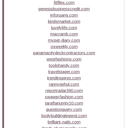
fitfllex.com
genesisbusinesscredit.com
inforuang.com
kindsmarket.com
luvelylife.com
macramb.com
mypet-diary.com
oxweekly.com
panamacitydeckcontractors.com
westfashions.com
toolshandy.com
travelstager.com
trendinspires.com
rannyephul.com
reportradar360.com
swaggyfashion.com
taraftariumtv10.com
questionquery.com
bodybuildinglegend.com
brilliant-nails.com