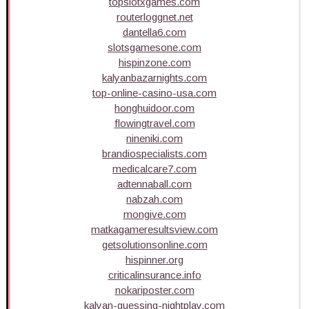
topslotxgames.com
routerloggnet.net
dantella6.com
slotsgamesone.com
hispinzone.com
kalyanbazarnights.com
top-online-casino-usa.com
honghuidoor.com
flowingtravel.com
nineniki.com
brandiospecialists.com
medicalcare7.com
adtennaball.com
nabzah.com
mongive.com
matkagameresultsview.com
getsolutionsonline.com
hispinner.org
criticalinsurance.info
nokariposter.com
kalyan-guessing-nightplay.com