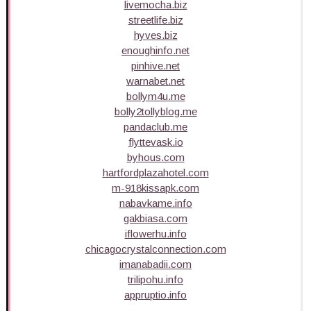
livemocha.biz
streetlife.biz
hyves.biz
enoughinfo.net
pinhive.net
warnabet.net
bollym4u.me
bolly2tollyblog.me
pandaclub.me
flyttevask.io
byhous.com
hartfordplazahotel.com
m-918kissapk.com
nabavkame.info
gakbiasa.com
iflowerhu.info
chicagocrystalconnection.com
imanabadii.com
trilipohu.info
appruptio.info