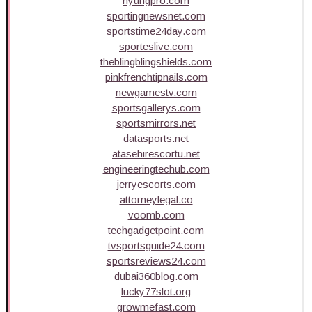
hyungpro.com
sportingnewsnet.com
sportstime24day.com
sporteslive.com
theblingblingshields.com
pinkfrenchtipnails.com
newgamestv.com
sportsgallerys.com
sportsmirrors.net
datasports.net
atasehirescortu.net
engineeringtechub.com
jerryescorts.com
attorneylegal.co
voomb.com
techgadgetpoint.com
tvsportsguide24.com
sportsreviews24.com
dubai360blog.com
lucky77slot.org
growmefast.com