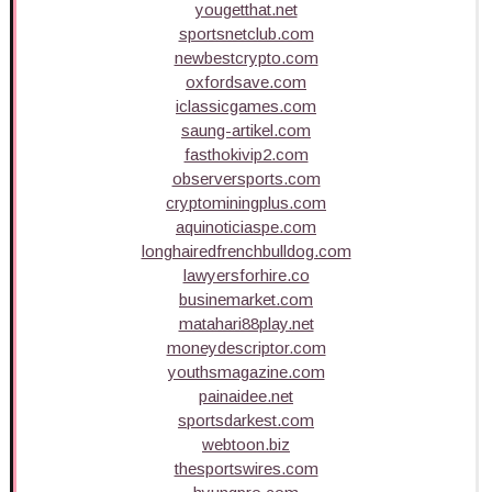
yougetthat.net
sportsnetclub.com
newbestcrypto.com
oxfordsave.com
iclassicgames.com
saung-artikel.com
fasthokivip2.com
observersports.com
cryptominingplus.com
aquinoticiaspe.com
longhairedfrenchbulldog.com
lawyersforhire.co
businemarket.com
matahari88play.net
moneydescriptor.com
youthsmagazine.com
painaidee.net
sportsdarkest.com
webtoon.biz
thesportswires.com