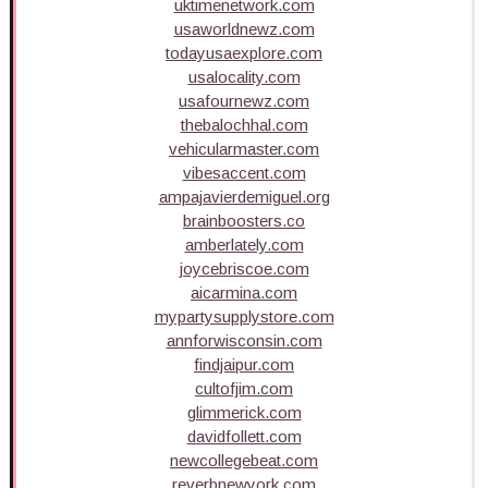
uktimenetwork.com
usaworldnewz.com
todayusaexplore.com
usalocality.com
usafournewz.com
thebalochhal.com
vehicularmaster.com
vibesaccent.com
ampajavierdemiguel.org
brainboosters.co
amberlately.com
joycebriscoe.com
aicarmina.com
mypartysupplystore.com
annforwisconsin.com
findjaipur.com
cultofjim.com
glimmerick.com
davidfollett.com
newcollegebeat.com
reverbnewyork.com