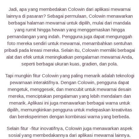
Jadi, apa yang membedakan Colowin dari aplikasi mewarnai
lainnya di pasaran? Sebagai permulaan, Colowin menawarkan
berbagai halaman mewarnai untuk dipilih, mulai dari mandala
yang rumit hingga hewan yang menggemaskan hingga
pemandangan yang indah. Pengguna juga dapat mengunggah
foto mereka sendiri untuk mewarnai, menambahkan sentuhan
pribadi pada kreasi mereka. Selain itu, Colowin memiliki berbagai
alat dan efek untuk meningkatkan pengalaman mewarnai Anda,
seperti berbagai ukuran kuas, gradien, dan pola.
Tapi mungkin fitur Colowin yang paling menarik adalah teknologi
pewarnaan interaktifnya. Dengan Colowin, pengguna dapat
mengetuk, menggesek, dan mencubit untuk mewarnai desain
mereka, menciptakan pengalaman yang lebih mendalam dan
menarik. Aplikasi ini juga menawarkan berbagai warna untuk
dipilih, memungkinkan pengguna untuk melepaskan kreativitas
dan bereksperimen dengan kombinasi warna yang berbeda.
Selain fitur -fitur inovatifnya, Colowin juga menawarkan aspek
sosial yang membedakannya dari aplikasi mewarnai lainnya.