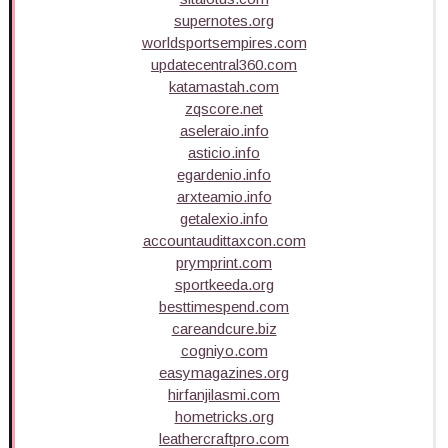
supernotes.org
worldsportsempires.com
updatecentral360.com
katamastah.com
zqscore.net
aseleraio.info
asticio.info
egardenio.info
arxteamio.info
getalexio.info
accountaudittaxcon.com
prymprint.com
sportkeeda.org
besttimespend.com
careandcure.biz
cogniyo.com
easymagazines.org
hirfanjilasmi.com
hometricks.org
leathercraftpro.com