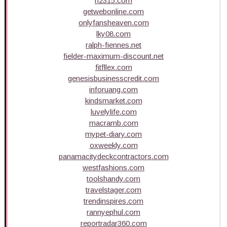
n2315.com
getwebonline.com
onlyfansheaven.com
lky08.com
ralph-fiennes.net
fielder-maximum-discount.net
fitfllex.com
genesisbusinesscredit.com
inforuang.com
kindsmarket.com
luvelylife.com
macramb.com
mypet-diary.com
oxweekly.com
panamacitydeckcontractors.com
westfashions.com
toolshandy.com
travelstager.com
trendinspires.com
rannyephul.com
reportradar360.com