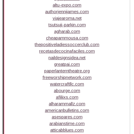
altu-expo.com
authorjennijames.com
viajearoma.net
tsutsuji-parkin.com
agharab.com
cheapammousa.com
thepositiveladiessoccerclub.com
recetasdecocinafaciles.com
naildesignsidea.net
greatpai.com
paperlanterntheatre.org
freeworshipnetwork.com
watercraftllc.com
abourge.com
afiliixs.com
alharammallz.com
americanbulletins.com
asespares.com
arabianstime.com
atticabblues.com