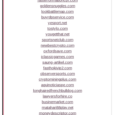
fasterformationcpf.com
goldensnuggles.com
lookbattlemap.com
buyrdpservice.com
yesport.net
tostylo.com
yougetthat.net
sportsnetclub.com
newbestcrypto.com
oxfordsave.com
iclassicgames.com
saung-artikel.com
fasthokivip2.com
observersports.com
cryptominingplus.com
aquinoticiaspe.com
longhairedfrenchbulldog.com
lawyersforhire.co
businemarket.com
matahari88play.net
moneydescriptor.com