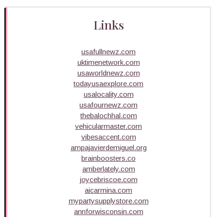
Links
usafullnewz.com
uktimenetwork.com
usaworldnewz.com
todayusaexplore.com
usalocality.com
usafournewz.com
thebalochhal.com
vehicularmaster.com
vibesaccent.com
ampajavierdemiguel.org
brainboosters.co
amberlately.com
joycebriscoe.com
aicarmina.com
mypartysupplystore.com
annforwisconsin.com