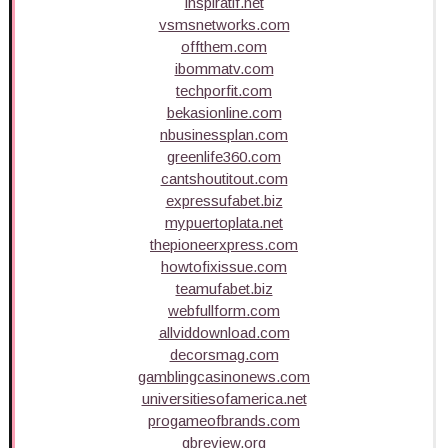
inspiratif.net
vsmsnetworks.com
offthem.com
ibommatv.com
techporfit.com
bekasionline.com
nbusinessplan.com
greenlife360.com
cantshoutitout.com
expressufabet.biz
mypuertoplata.net
thepioneerxpress.com
howtofixissue.com
teamufabet.biz
webfullform.com
allviddownload.com
decorsmag.com
gamblingcasinonews.com
universitiesofamerica.net
progameofbrands.com
qbreview.org