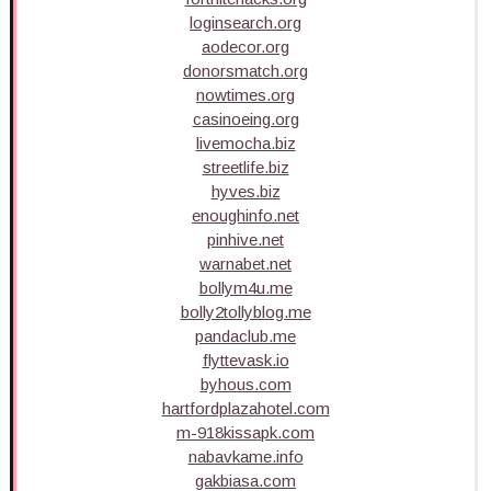
loginsearch.org
aodecor.org
donorsmatch.org
nowtimes.org
casinoeing.org
livemocha.biz
streetlife.biz
hyves.biz
enoughinfo.net
pinhive.net
warnabet.net
bollym4u.me
bolly2tollyblog.me
pandaclub.me
flyttevask.io
byhous.com
hartfordplazahotel.com
m-918kissapk.com
nabavkame.info
gakbiasa.com