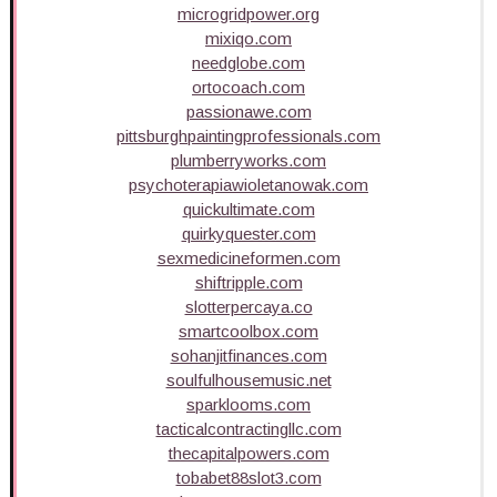
microgridpower.org
mixiqo.com
needglobe.com
ortocoach.com
passionawe.com
pittsburghpaintingprofessionals.com
plumberryworks.com
psychoterapiawioletanowak.com
quickultimate.com
quirkyquester.com
sexmedicineformen.com
shiftripple.com
slotterpercaya.co
smartcoolbox.com
sohanjitfinances.com
soulfulhousemusic.net
sparklooms.com
tacticalcontractingllc.com
thecapitalpowers.com
tobabet88slot3.com