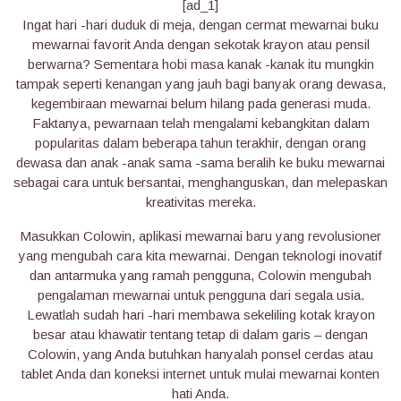
[ad_1]
Ingat hari -hari duduk di meja, dengan cermat mewarnai buku
mewarnai favorit Anda dengan sekotak krayon atau pensil
berwarna? Sementara hobi masa kanak -kanak itu mungkin
tampak seperti kenangan yang jauh bagi banyak orang dewasa,
kegembiraan mewarnai belum hilang pada generasi muda.
Faktanya, pewarnaan telah mengalami kebangkitan dalam
popularitas dalam beberapa tahun terakhir, dengan orang
dewasa dan anak -anak sama -sama beralih ke buku mewarnai
sebagai cara untuk bersantai, menghanguskan, dan melepaskan
kreativitas mereka.
Masukkan Colowin, aplikasi mewarnai baru yang revolusioner
yang mengubah cara kita mewarnai. Dengan teknologi inovatif
dan antarmuka yang ramah pengguna, Colowin mengubah
pengalaman mewarnai untuk pengguna dari segala usia.
Lewatlah sudah hari -hari membawa sekeliling kotak krayon
besar atau khawatir tentang tetap di dalam garis – dengan
Colowin, yang Anda butuhkan hanyalah ponsel cerdas atau
tablet Anda dan koneksi internet untuk mulai mewarnai konten
hati Anda.