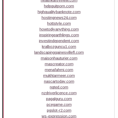
healthkartreview.com
helpquitporn.com
highqualitybanknote.com
hostingnews24.com
hottstyle.com
howtodiyanything.com
inspiringearthlings.com
investindependent.com
kralbozguncu1.com
landscapinggainesvillefl.com
maisonhauturier.com
mascreator.com
menafahmi.com
mukhtarmeer.com
nascartoday.com
nqted.com
nzdriverlicence.com
pagalguru.com
pcegame.com
pgslot-r2.com
ws-expression.com