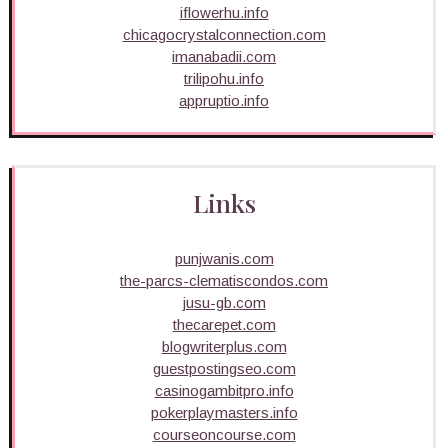
iflowerhu.info
chicagocrystalconnection.com
imanabadii.com
trilipohu.info
appruptio.info
Links
punjwanis.com
the-parcs-clematiscondos.com
jusu-gb.com
thecarepet.com
blogwriterplus.com
guestpostingseo.com
casinogambitpro.info
pokerplaymasters.info
courseoncourse.com