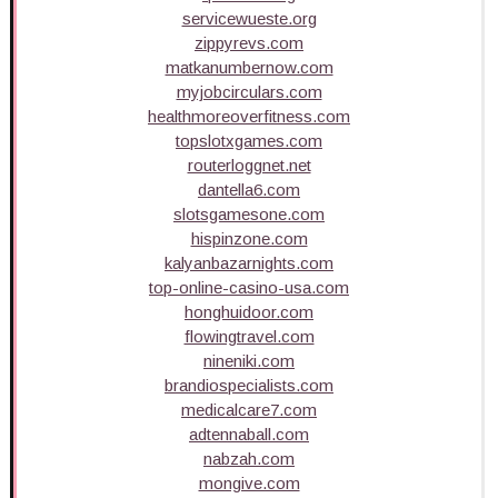
servicewueste.org
zippyrevs.com
matkanumbernow.com
myjobcirculars.com
healthmoreoverfitness.com
topslotxgames.com
routerloggnet.net
dantella6.com
slotsgamesone.com
hispinzone.com
kalyanbazarnights.com
top-online-casino-usa.com
honghuidoor.com
flowingtravel.com
nineniki.com
brandiospecialists.com
medicalcare7.com
adtennaball.com
nabzah.com
mongive.com