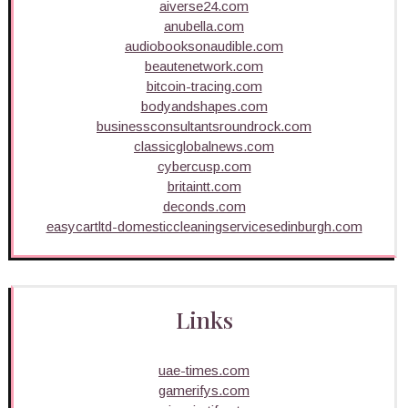
aiverse24.com
anubella.com
audiobooksonaudible.com
beautenetwork.com
bitcoin-tracing.com
bodyandshapes.com
businessconsultantsroundrock.com
classicglobalnews.com
cybercusp.com
britaintt.com
deconds.com
easycartltd-domesticcleaningservicesedinburgh.com
Links
uae-times.com
gamerifys.com