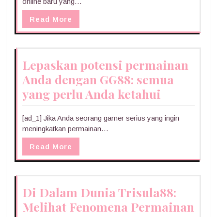
online baru yang…
Read More
Lepaskan potensi permainan
Anda dengan GG88: semua
yang perlu Anda ketahui
[ad_1] Jika Anda seorang gamer serius yang ingin
meningkatkan permainan…
Read More
Di Dalam Dunia Trisula88:
Melihat Fenomena Permainan