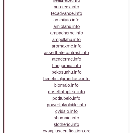
healthexe.info
puretecx.info
tecadvance.info
aminityio.info
amiolahu.info
ampacheme.info
ampullahu.info
aromaxme.info
asserthatecontrast.info
atenderme.info
bangumiio.info
bekosunhu.info
beneficialgrandiose.info
blomaio.info
dosellinfoplete.info
podtubeio.info
powerfulvolatile.info
qvidsio.info
shumaio.info
slotherio.info
cysapluscertification.org