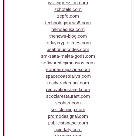
ws-expression.com
zchotels.com
zepfo.com
technologynews5.com
teknoeduka.com
thenews-blog.com
todaycryptotimes.com
usabonuscodes.com
sm-satta-makta-gods.com
softwaredegimnasios.com
soopermagazine.com
spacecoastdailys.com
readytrademark.com
renovationsrated.com
scoziarestaurant.com
seohart.com
set-cleaning.com
promodesignai.com
publicistspaper.com
quindaily.com