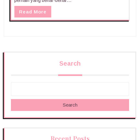
pemain yang benar-benar…
Read More
Search
Search
Recent Posts