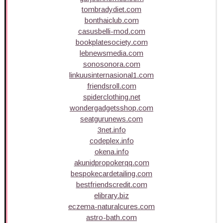
tombradydiet.com
bonthaiclub.com
casusbelli-mod.com
bookplatesociety.com
lebnewsmedia.com
sonosonora.com
linkuusinternasional1.com
friendsroll.com
spiderclothing.net
wondergadgetsshop.com
seatgurunews.com
3net.info
codeplex.info
okena.info
akunidpropokerqq.com
bespokecardetailing.com
bestfriendscredit.com
elibrary.biz
eczema-naturalcures.com
astro-bath.com