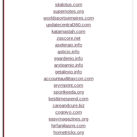
sitalotus.com
supernotes.org
worldsportsempires.com
updatecentral360.com
katamastah.com
zqscore.net
aseleraio.info
asticio.info
egardenio.info
arxteamio.info
getalexio.info
accountaudittaxcon.com
prymprint.com
sportkeeda.org
besttimespend.com
careandcure.biz
cogniyo.com
easymagazines.org
hirfanjilasmi.com
hometricks.org