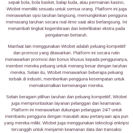
sepak bola, bola basket, balap kuda, atau permainan kasino,
Wtobet memiliki sesuatu untuk semua orang. Platform ini juga
menawarkan opsi taruhan langsung, memungkinkan pengguna
memasang taruhan secara real-time saat aksi berlangsung. Ini
menambah tingkat kegembiraan dan keterlibatan ekstra pada
pengalaman bertaruh.
Manfaat lain menggunakan Wtobet adalah peluang kompetitif
dan promosi yang ditawarkan. Platform ini secara rutin
menawarkan promosi dan bonus khusus kepada penggunanya,
memberi mereka peluang untuk menang besar dengan taruhan
mereka. Selain itu, Wtobet menawarkan beberapa peluang
terbaik di industri, memberikan pengguna kesempatan untuk
memaksimalkan kemenangan mereka.
Selain beragam pilihan taruhan dan peluang kompetitif, Wtobet
juga memprioritaskan layanan pelanggan dan keamanan.
Platform ini menawarkan dukungan pelanggan 24/7 untuk
membantu pengguna dengan masalah atau pertanyaan apa pun
yang mereka miliki. Wtobet juga menggunakan teknologi enkripsi
tercanggih untuk menjamin keamanan data dan transaksi