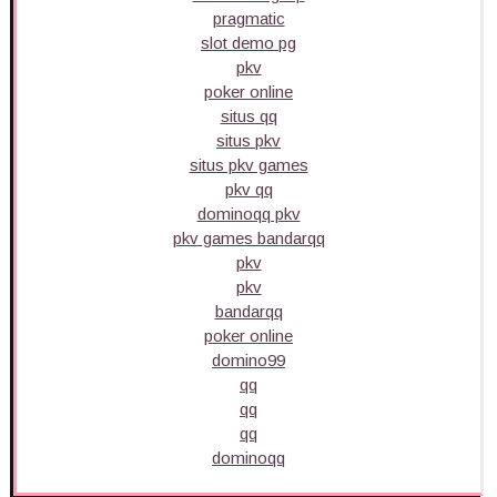
pragmatic
slot demo pg
pkv
poker online
situs qq
situs pkv
situs pkv games
pkv qq
dominoqq pkv
pkv games bandarqq
pkv
pkv
bandarqq
poker online
domino99
qq
qq
qq
dominoqq