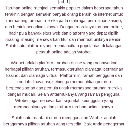
[ad_1]
Taruhan online menjadi semakin populer dalam beberapa tahun
terakhir, dengan semakin banyak orang beralih ke internet untuk
memasang taruhan mereka pada olahraga, permainan kasino,
dan bentuk perjudian lainnya. Dengan maraknya taruhan online,
hadir pula banyak situs web dan platform yang dapat dipilih,
masing-masing menawarkan fitur dan manfaat uniknya sendiri.
Salah satu platform yang mendapatkan popularitas di kalangan
petaruh online adalah Wtobet.
Wtobet adalah platform taruhan online yang menawarkan
berbagai pilihan taruhan, termasuk taruhan olahraga, permainan
kasino, dan olahraga virtual. Platform ini ramah pengguna dan
mudah dinavigasi, sehingga memudahkan petaruh
berpengalaman dan pemula untuk memasang taruhan mereka
dengan mudah. Selain antarmukanya yang ramah pengguna,
Wtobet juga menawarkan sejumlah keunggulan yang
membedakannya dari platform taruhan online lainnya.
Salah satu manfaat utama menggunakan Wtobet adalah
beragamnya pilihan taruhan yang tersedia. Baik Anda penggemar