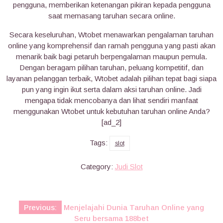
pengguna, memberikan ketenangan pikiran kepada pengguna
saat memasang taruhan secara online.
Secara keseluruhan, Wtobet menawarkan pengalaman taruhan
online yang komprehensif dan ramah pengguna yang pasti akan
menarik baik bagi petaruh berpengalaman maupun pemula.
Dengan beragam pilihan taruhan, peluang kompetitif, dan
layanan pelanggan terbaik, Wtobet adalah pilihan tepat bagi siapa
pun yang ingin ikut serta dalam aksi taruhan online. Jadi
mengapa tidak mencobanya dan lihat sendiri manfaat
menggunakan Wtobet untuk kebutuhan taruhan online Anda?
[ad_2]
Tags:
slot
Category:
Judi Slot
Post
Previous:
Menjelajahi Dunia Taruhan Online yang
navigation
Seru bersama 188bet