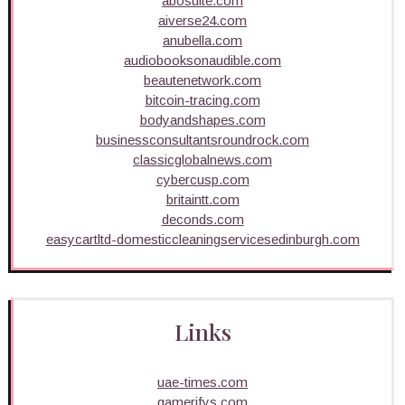
abosulte.com
aiverse24.com
anubella.com
audiobooksonaudible.com
beautenetwork.com
bitcoin-tracing.com
bodyandshapes.com
businessconsultantsroundrock.com
classicglobalnews.com
cybercusp.com
britaintt.com
deconds.com
easycartltd-domesticcleaningservicesedinburgh.com
Links
uae-times.com
gamerifys.com