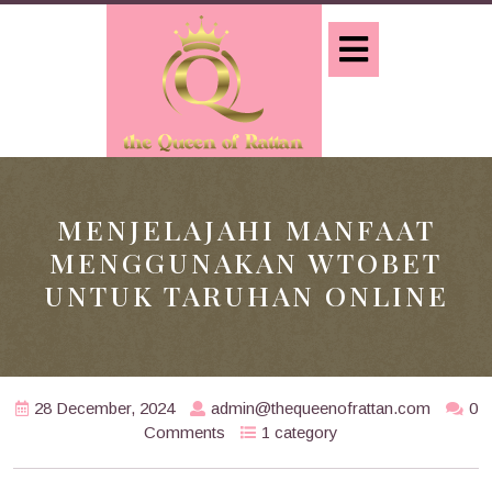
Skip
to
Open
content
Button
MENJELAJAHI MANFAAT
MENGGUNAKAN WTOBET
UNTUK TARUHAN ONLINE
28 December, 2024
admin@thequeenofrattan.com
0
Comments
1 category