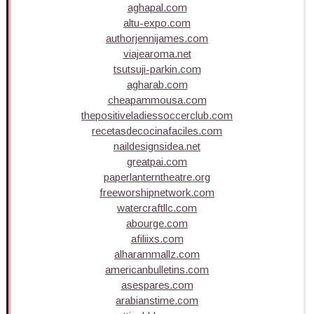
aghapal.com
altu-expo.com
authorjennijames.com
viajearoma.net
tsutsuji-parkin.com
agharab.com
cheapammousa.com
thepositiveladiessoccerclub.com
recetasdecocinafaciles.com
naildesignsidea.net
greatpai.com
paperlanterntheatre.org
freeworshipnetwork.com
watercraftllc.com
abourge.com
afiliixs.com
alharammallz.com
americanbulletins.com
asespares.com
arabianstime.com