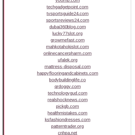
voomb.com
techgadgetpoint.com
tvsportsguide24.com
sportsreviews24.com
dubai360blog.com
lucky77slot.org
growmefast.com
mahkotahokislot.com
onlinecancerpharm.com
ufalek.org
mattress-disposal.com
happyflooringandcabinets.com
bodybuildinglife.co
qrdoggy.com
technologygud.com
realshocknews.com
pickgb.com
healthmistakes.com
ksfashiondresses.com
patterntrader.org
cnhpa.net