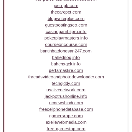
jusu-gb.com
thecarepet.com
blogwriterplus.com
guestpostingseo.com
casinogambitpro.info
pokerplaymasters.info
courseoncourse.com
bantinbatdongsan247.com
bahednog.info
bahenxgek.info
pertamaskre.com
threadsvideoandphotodownloader.com
techgiddy.com
usalivenetwork.com
jackpotrushonline.info
ucnewshindi.com
freecellphonedatabase.com
gamersrope.com
exellewebmedia.com
free-gamestop.com