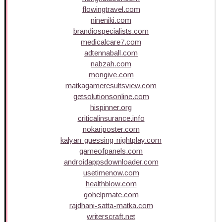
flowingtravel.com
nineniki.com
brandiospecialists.com
medicalcare7.com
adtennaball.com
nabzah.com
mongive.com
matkagameresultsview.com
getsolutionsonline.com
hispinner.org
criticalinsurance.info
nokariposter.com
kalyan-guessing-nightplay.com
gameofpanels.com
androidappsdownloader.com
usetimenow.com
healthblow.com
gohelpmate.com
rajdhani-satta-matka.com
writerscraft.net