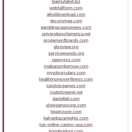
teamufabet.biz
webfullform.com
allviddownload.com
decorsmag.com
gamblingcasinonews.com
universitiesofamerica.net
progameofbrands.com
qbreview.org
servicewueste.org
zippyrevs.com
matkanumbernow.com
myjobcirculars.com
healthmoreoverfitness.com
topslotxgames.com
routerloggnet.net
dantella6.com
slotsgamesone.com
hispinzone.com
kalyanbazarnights.com
top-online-casino-usa.com
honghuidoor.com