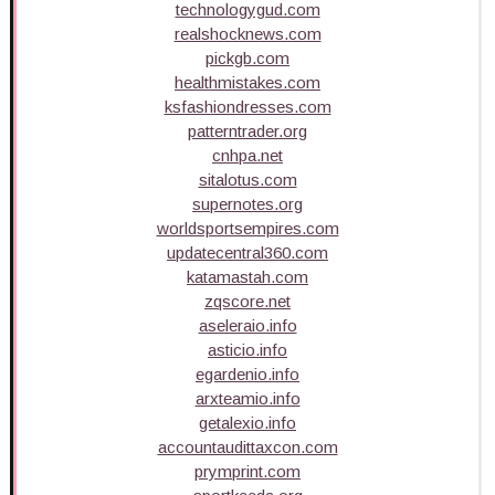
technologygud.com
realshocknews.com
pickgb.com
healthmistakes.com
ksfashiondresses.com
patterntrader.org
cnhpa.net
sitalotus.com
supernotes.org
worldsportsempires.com
updatecentral360.com
katamastah.com
zqscore.net
aseleraio.info
asticio.info
egardenio.info
arxteamio.info
getalexio.info
accountaudittaxcon.com
prymprint.com