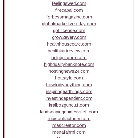
feelingswed.com
firecabal.com
forbessmagazine.com
globalmarketlivetoday.com
gpl-license.com
grow2every.com
healthhousecare.com
healthkartreview.com
helpquitporn.com
highqualitybanknote.com
hostingnews24.com
hottstyle.com
howtodiyanything.com
inspiringearthlings.com
investindependent.com
kralbozguncu1.com
landscapinggainesvillefl.com
maisonhauturier.com
mascreator.com
menafahmi.com