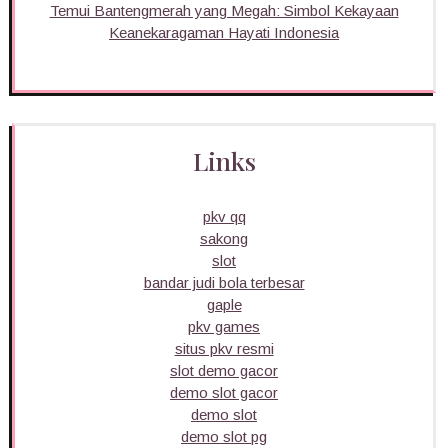
Temui Bantengmerah yang Megah: Simbol Kekayaan
Keanekaragaman Hayati Indonesia
Links
pkv qq
sakong
slot
bandar judi bola terbesar
gaple
pkv games
situs pkv resmi
slot demo gacor
demo slot gacor
demo slot
demo slot pg