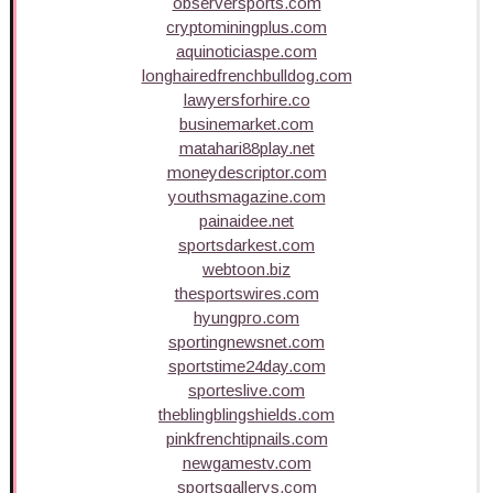
observersports.com
cryptominingplus.com
aquinoticiaspe.com
longhairedfrenchbulldog.com
lawyersforhire.co
businemarket.com
matahari88play.net
moneydescriptor.com
youthsmagazine.com
painaidee.net
sportsdarkest.com
webtoon.biz
thesportswires.com
hyungpro.com
sportingnewsnet.com
sportstime24day.com
sporteslive.com
theblingblingshields.com
pinkfrenchtipnails.com
newgamestv.com
sportsgallerys.com