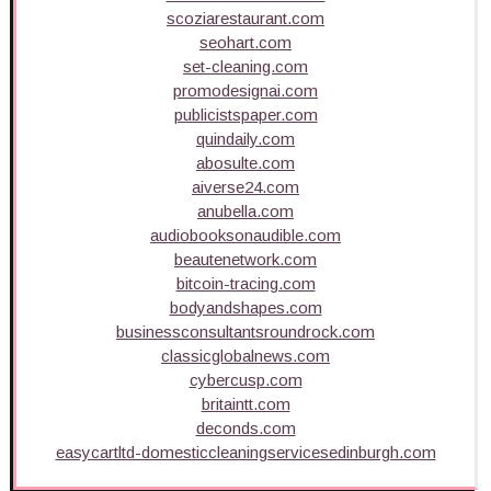
scoziarestaurant.com
seohart.com
set-cleaning.com
promodesignai.com
publicistspaper.com
quindaily.com
abosulte.com
aiverse24.com
anubella.com
audiobooksonaudible.com
beautenetwork.com
bitcoin-tracing.com
bodyandshapes.com
businessconsultantsroundrock.com
classicglobalnews.com
cybercusp.com
britaintt.com
deconds.com
easycartltd-domesticcleaningservicesedinburgh.com