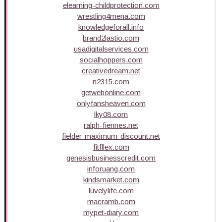
elearning-childprotection.com
wrestling4mena.com
knowledgeforall.info
brand2lastio.com
usadigitalservices.com
socialhoppers.com
creativedream.net
n2315.com
getwebonline.com
onlyfansheaven.com
lky08.com
ralph-fiennes.net
fielder-maximum-discount.net
fitfllex.com
genesisbusinesscredit.com
inforuang.com
kindsmarket.com
luvelylife.com
macramb.com
mypet-diary.com