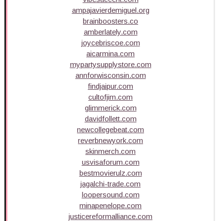
ampajavierdemiguel.org
brainboosters.co
amberlately.com
joycebriscoe.com
aicarmina.com
mypartysupplystore.com
annforwisconsin.com
findjaipur.com
cultofjim.com
glimmerick.com
davidfollett.com
newcollegebeat.com
reverbnewyork.com
skinmerch.com
usvisaforum.com
bestmovierulz.com
jagalchi-trade.com
loopersound.com
minapenelope.com
justicereformalliance.com