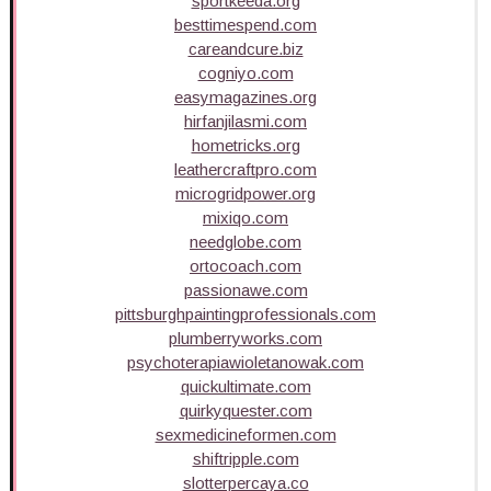
sportkeeda.org
besttimespend.com
careandcure.biz
cogniyo.com
easymagazines.org
hirfanjilasmi.com
hometricks.org
leathercraftpro.com
microgridpower.org
mixiqo.com
needglobe.com
ortocoach.com
passionawe.com
pittsburghpaintingprofessionals.com
plumberryworks.com
psychoterapiawioletanowak.com
quickultimate.com
quirkyquester.com
sexmedicineformen.com
shiftripple.com
slotterpercaya.co