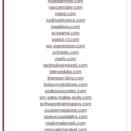
mukhtarmeer.com
nascartoday.com
nqted.com
nzdriverlicence.com
pagalguru.com
pcegame.com
pgslot-r2.com
ws-expression.com
zchotels.com
zepfo.com
technologynews5.com
teknoeduka.com
thenews-blog.com
todaycryptotimes.com
usabonuscodes.com
sm-satta-makta-gods.com
softwaredegimnasios.com
soopermagazine.com
spacecoastdailys.com
readytrademark.com
renovationsrated.com