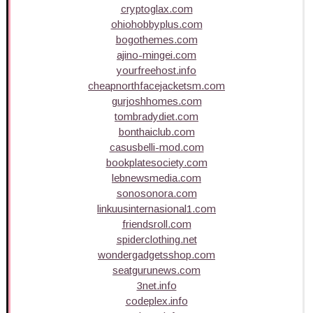
cryptoglax.com
ohiohobbyplus.com
bogothemes.com
ajino-mingei.com
yourfreehost.info
cheapnorthfacejacketsm.com
gurjoshhomes.com
tombradydiet.com
bonthaiclub.com
casusbelli-mod.com
bookplatesociety.com
lebnewsmedia.com
sonosonora.com
linkuusinternasional1.com
friendsroll.com
spiderclothing.net
wondergadgetsshop.com
seatgurunews.com
3net.info
codeplex.info