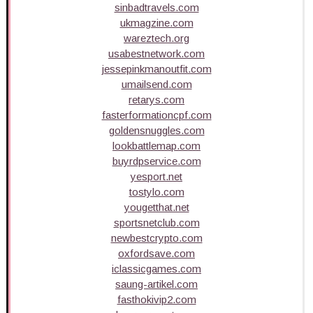
sinbadtravels.com
ukmagzine.com
wareztech.org
usabestnetwork.com
jessepinkmanoutfit.com
umailsend.com
retarys.com
fasterformationcpf.com
goldensnuggles.com
lookbattlemap.com
buyrdpservice.com
yesport.net
tostylo.com
yougetthat.net
sportsnetclub.com
newbestcrypto.com
oxfordsave.com
iclassicgames.com
saung-artikel.com
fasthokivip2.com