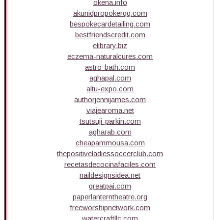
okena.info
akunidpropokerqq.com
bespokecardetailing.com
bestfriendscredit.com
elibrary.biz
eczema-naturalcures.com
astro-bath.com
aghapal.com
altu-expo.com
authorjennijames.com
viajearoma.net
tsutsuji-parkin.com
agharab.com
cheapammousa.com
thepositiveladiessoccerclub.com
recetasdecocinafaciles.com
naildesignsidea.net
greatpai.com
paperlanterntheatre.org
freeworshipnetwork.com
watercraftllc.com