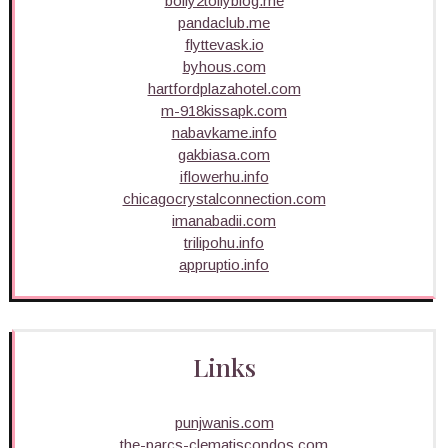
bolly2tollyblog.me
pandaclub.me
flyttevask.io
byhous.com
hartfordplazahotel.com
m-918kissapk.com
nabavkame.info
gakbiasa.com
iflowerhu.info
chicagocrystalconnection.com
imanabadii.com
trilipohu.info
appruptio.info
Links
punjwanis.com
the-parcs-clematiscondos.com