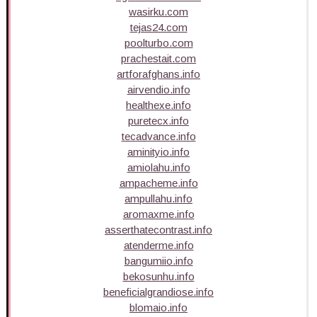
wasirku.com
tejas24.com
poolturbo.com
prachestait.com
artforafghans.info
airvendio.info
healthexe.info
puretecx.info
tecadvance.info
aminityio.info
amiolahu.info
ampacheme.info
ampullahu.info
aromaxme.info
asserthatecontrast.info
atenderme.info
bangumiio.info
bekosunhu.info
beneficialgrandiose.info
blomaio.info