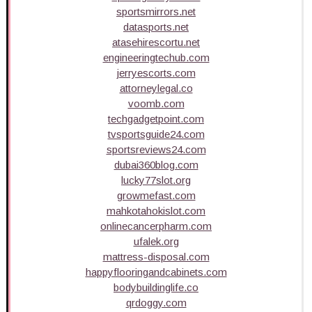
sportsmirrors.net
datasports.net
atasehirescortu.net
engineeringtechub.com
jerryescorts.com
attorneylegal.co
voomb.com
techgadgetpoint.com
tvsportsguide24.com
sportsreviews24.com
dubai360blog.com
lucky77slot.org
growmefast.com
mahkotahokislot.com
onlinecancerpharm.com
ufalek.org
mattress-disposal.com
happyflooringandcabinets.com
bodybuildinglife.co
qrdoggy.com