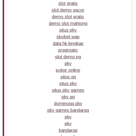
slot gratis
slot demo gacor
demo slot gratis
demo slot mahjong
situs pkv
sbobet wap
data hk lengkap
pragmatic
slot demo pg
pkv
poker online
situs qq
situs pkv
situs pkv games
pkv qq
dominoqq pkv
pkv games bandarqq
pkv
pkv
bandarqq