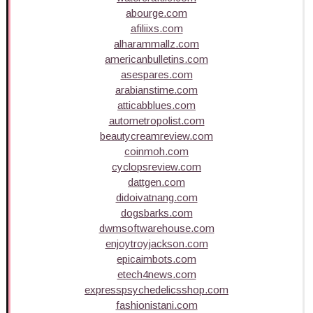
abourge.com
afiliixs.com
alharammallz.com
americanbulletins.com
asespares.com
arabianstime.com
atticabblues.com
autometropolist.com
beautycreamreview.com
coinmoh.com
cyclopsreview.com
dattgen.com
didoivatnang.com
dogsbarks.com
dwmsoftwarehouse.com
enjoytroyjackson.com
epicaimbots.com
etech4news.com
expresspsychedelicsshop.com
fashionistani.com