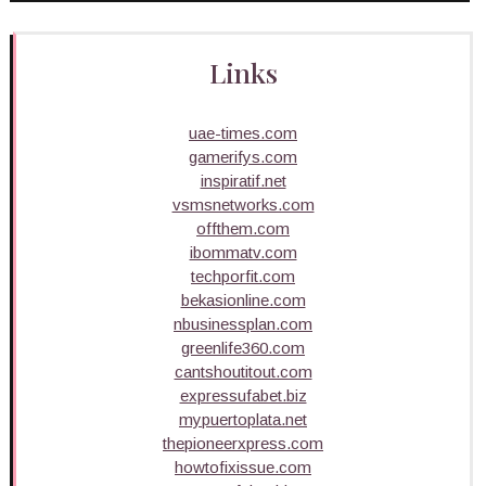
Links
uae-times.com
gamerifys.com
inspiratif.net
vsmsnetworks.com
offthem.com
ibommatv.com
techporfit.com
bekasionline.com
nbusinessplan.com
greenlife360.com
cantshoutitout.com
expressufabet.biz
mypuertoplata.net
thepioneerxpress.com
howtofixissue.com