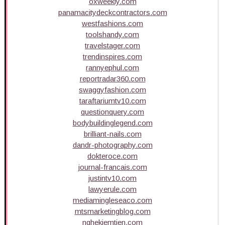
oxweekly.com
panamacitydeckcontractors.com
westfashions.com
toolshandy.com
travelstager.com
trendinspires.com
rannyephul.com
reportradar360.com
swaggyfashion.com
taraftariumtv10.com
questionquery.com
bodybuildinglegend.com
brilliant-nails.com
dandr-photography.com
dokteroce.com
journal-francais.com
justintv10.com
lawyerule.com
mediamingleseaco.com
mtsmarketingblog.com
nghekiemtien.com