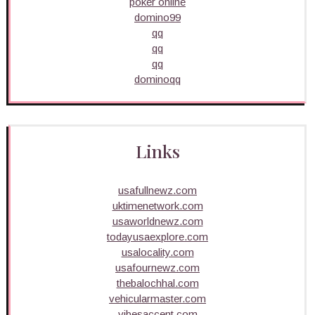
poker online
domino99
qq
qq
qq
dominoqq
Links
usafullnewz.com
uktimenetwork.com
usaworldnewz.com
todayusaexplore.com
usalocality.com
usafournewz.com
thebalochhal.com
vehicularmaster.com
vibesaccent.com