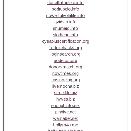
dosellinfoplete.info
podtubeio.info
powerfulvolatile.info
qvidsio.info
shumaio.info
slotherio.info
cysapluscertification.org
fortnitehacks.org
loginsearch.org
aodecor.org
donorsmatch.org
nowtimes.org
casinoeing.org
livemocha.biz
streetlife.biz
hyves.biz
enoughinfo.net
pinhive.net
warnabet.net
bollym4u.me