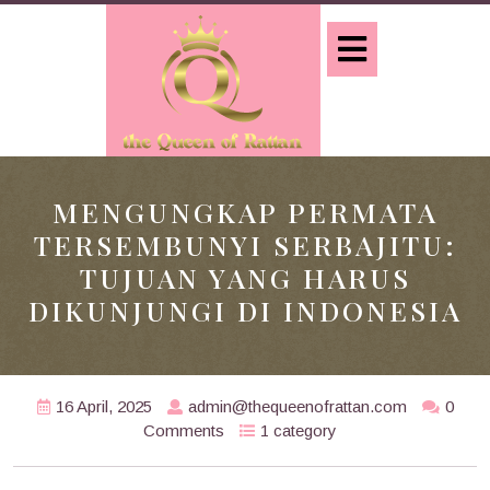
Skip
to
Open
content
Button
MENGUNGKAP PERMATA
TERSEMBUNYI SERBAJITU:
TUJUAN YANG HARUS
DIKUNJUNGI DI INDONESIA
16 April, 2025
admin@thequeenofrattan.com
0
Comments
1 category