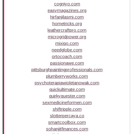
cogniyo.com
easymagazines.org
hirfanjilasmi.com
hometricks.org
leathercraftpro.com
microgridpower.org
mixiqo.com
needglobe.com
ortocoach.com
passionawe.com
pittsburghpaintingprofessionals.com
plumberryworks.com
psychoterapiawioletanowak.com
quickultimate.com
quirkyquester.com
sexmedicineformen.com
shiftripple.com
slotterpercaya.co
smartcoolbox.com
sohanjitfinances.com