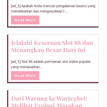
[ad_1] Apakah Anda mencari pengalaman kasino yang
mendebarkan dan mengasyikkan?…
Read More
Jelajahi Keseruan Slot 88 dan
Menangkan Besar Hari Ini
[ad_1] Slot 88 adalah permainan slot online populer
yang menawarkan…
Read More
Dari Warung ke Wartegbet:
Melihat Evolusi Masakan