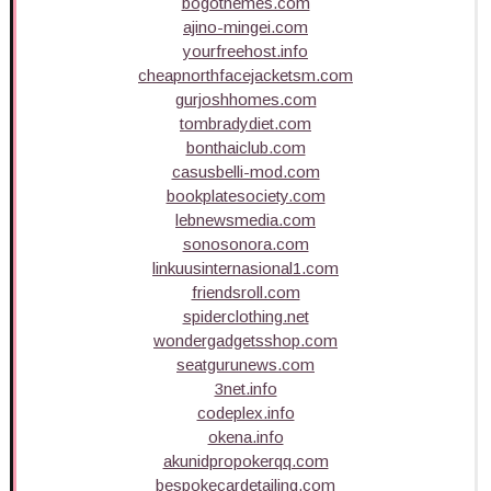
bogothemes.com
ajino-mingei.com
yourfreehost.info
cheapnorthfacejacketsm.com
gurjoshhomes.com
tombradydiet.com
bonthaiclub.com
casusbelli-mod.com
bookplatesociety.com
lebnewsmedia.com
sonosonora.com
linkuusinternasional1.com
friendsroll.com
spiderclothing.net
wondergadgetsshop.com
seatgurunews.com
3net.info
codeplex.info
okena.info
akunidpropokerqq.com
bespokecardetailing.com