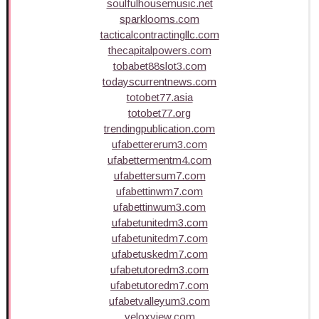
soulfulhousemusic.net
sparklooms.com
tacticalcontractingllc.com
thecapitalpowers.com
tobabet88slot3.com
todayscurrentnews.com
totobet77.asia
totobet77.org
trendingpublication.com
ufabettererum3.com
ufabettermentm4.com
ufabettersum7.com
ufabettinwm7.com
ufabettinwum3.com
ufabetunitedm3.com
ufabetunitedm7.com
ufabetuskedm7.com
ufabetutoredm3.com
ufabetutoredm7.com
ufabetvalleyum3.com
veloxview.com