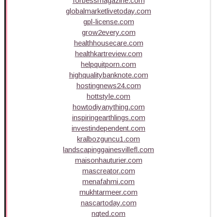
forbessmagazine.com
globalmarketlivetoday.com
gpl-license.com
grow2every.com
healthhousecare.com
healthkartreview.com
helpquitporn.com
highqualitybanknote.com
hostingnews24.com
hottstyle.com
howtodiyanything.com
inspiringearthlings.com
investindependent.com
kralbozguncu1.com
landscapinggainesvillefl.com
maisonhauturier.com
mascreator.com
menafahmi.com
mukhtarmeer.com
nascartoday.com
nqted.com