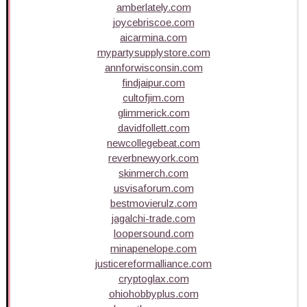
amberlately.com
joycebriscoe.com
aicarmina.com
mypartysupplystore.com
annforwisconsin.com
findjaipur.com
cultofjim.com
glimmerick.com
davidfollett.com
newcollegebeat.com
reverbnewyork.com
skinmerch.com
usvisaforum.com
bestmovierulz.com
jagalchi-trade.com
loopersound.com
minapenelope.com
justicereformalliance.com
cryptoglax.com
ohiohobbyplus.com