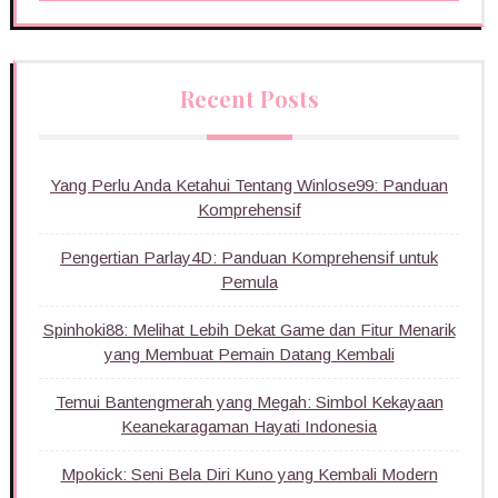
Recent Posts
Yang Perlu Anda Ketahui Tentang Winlose99: Panduan
Komprehensif
Pengertian Parlay4D: Panduan Komprehensif untuk
Pemula
Spinhoki88: Melihat Lebih Dekat Game dan Fitur Menarik
yang Membuat Pemain Datang Kembali
Temui Bantengmerah yang Megah: Simbol Kekayaan
Keanekaragaman Hayati Indonesia
Mpokick: Seni Bela Diri Kuno yang Kembali Modern