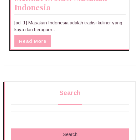
Indonesia
[ad_1] Masakan Indonesia adalah tradisi kuliner yang
kaya dan beragam…
Read More
Search
Search