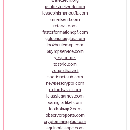
wareztech.org
usabestnetwork.com
jessepinkmanoutfit.com
umailsend.com
retarys.com
fasterformationcpf.com
goldensnuggles.com
lookbattlemap.com
buyrdpservice.com
yesport.net
tostylo.com
yougetthat.net
sportsnetclub.com
newbestcrypto.com
oxfordsave.com
iclassicgames.com
saung-artikel.com
fasthokivip2.com
observersports.com
cryptominingplus.com
aquinoticiaspe.com