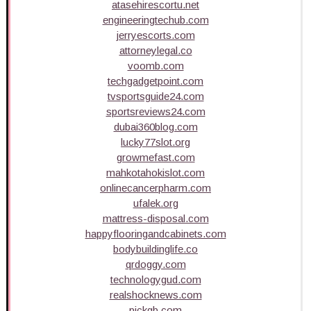
atasehirescortu.net
engineeringtechub.com
jerryescorts.com
attorneylegal.co
voomb.com
techgadgetpoint.com
tvsportsguide24.com
sportsreviews24.com
dubai360blog.com
lucky77slot.org
growmefast.com
mahkotahokislot.com
onlinecancerpharm.com
ufalek.org
mattress-disposal.com
happyflooringandcabinets.com
bodybuildinglife.co
qrdoggy.com
technologygud.com
realshocknews.com
pickgb.com