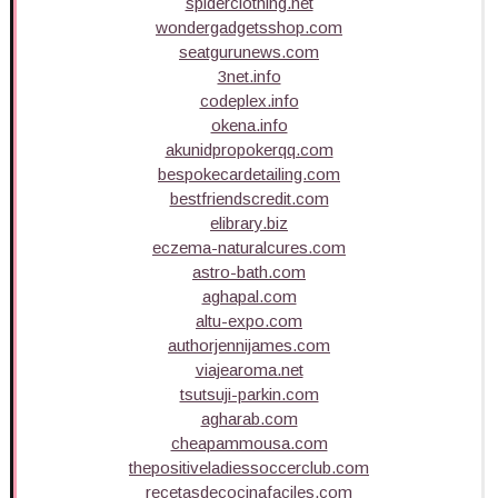
spiderclothing.net
wondergadgetsshop.com
seatgurunews.com
3net.info
codeplex.info
okena.info
akunidpropokerqq.com
bespokecardetailing.com
bestfriendscredit.com
elibrary.biz
eczema-naturalcures.com
astro-bath.com
aghapal.com
altu-expo.com
authorjennijames.com
viajearoma.net
tsutsuji-parkin.com
agharab.com
cheapammousa.com
thepositiveladiessoccerclub.com
recetasdecocinafaciles.com