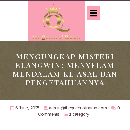
Skip
to
Open
content
Button
MENGUNGKAP MISTERI
ELANGWIN: MENYELAM
MENDALAM KE ASAL DAN
PENGETAHUANNYA
6 June, 2025
admin@thequeenofrattan.com
0
Comments
1 category