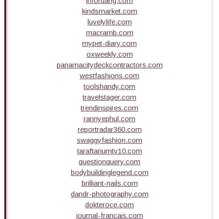
inforuang.com
kindsmarket.com
luvelylife.com
macramb.com
mypet-diary.com
oxweekly.com
panamacitydeckcontractors.com
westfashions.com
toolshandy.com
travelstager.com
trendinspires.com
rannyephul.com
reportradar360.com
swaggyfashion.com
taraftariumtv10.com
questionquery.com
bodybuildinglegend.com
brilliant-nails.com
dandr-photography.com
dokteroce.com
journal-francais.com