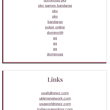
dominoqq pkv
pkv games bandarqq
pkv
pkv
bandarqq
poker online
domino99
qq
qq
qq
dominoqq
Links
usafullnewz.com
uktimenetwork.com
usaworldnewz.com
todayusaexplore.com