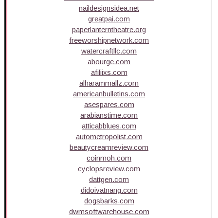
naildesignsidea.net
greatpai.com
paperlanterntheatre.org
freeworshipnetwork.com
watercraftllc.com
abourge.com
afiliixs.com
alharammallz.com
americanbulletins.com
asespares.com
arabianstime.com
atticabblues.com
autometropolist.com
beautycreamreview.com
coinmoh.com
cyclopsreview.com
dattgen.com
didoivatnang.com
dogsbarks.com
dwmsoftwarehouse.com