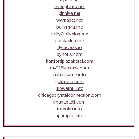
enoughinfo.net
pinhive.net
warnabet.net
bollym4u.me
bolly2tollyblog.me
pandaclub.me
flyttevask.io
byhous.com
hartfordplazahotel.com
m-918kissapk.com
nabavkame.info
gakbiasa.com
iflowerhu.info
chicagocrystalconnection.com
imanabadii.com
trilipohu.info
appruptio.info