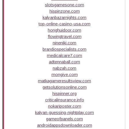
slotsgamesone.com
hispinzone.com
kalyanbazarnights.com
top-online-casino-usa.com
honghuidoor.com
flowingtravel.com
nineniki.com
brandiospecialists.com
medicalcare7.com
adtennaball.com
nabzah.com
mongive.com
matkagameresultsview.com
getsolutionsonline.com
hispinner.org
criticalinsurance.info
nokariposter.com
kalyan-guessing-nightplay.com
gameofpanels.com
androidappsdownloader.com