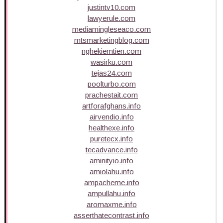
justintv10.com
lawyerule.com
mediamingleseaco.com
mtsmarketingblog.com
nghekiemtien.com
wasirku.com
tejas24.com
poolturbo.com
prachestait.com
artforafghans.info
airvendio.info
healthexe.info
puretecx.info
tecadvance.info
aminityio.info
amiolahu.info
ampacheme.info
ampullahu.info
aromaxme.info
asserthatecontrast.info