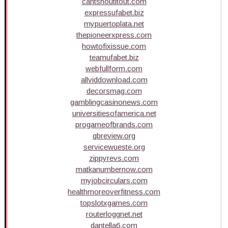
cantshoutitout.com
expressufabet.biz
mypuertoplata.net
thepioneerxpress.com
howtofixissue.com
teamufabet.biz
webfullform.com
allviddownload.com
decorsmag.com
gamblingcasinonews.com
universitiesofamerica.net
progameofbrands.com
qbreview.org
servicewueste.org
zippyrevs.com
matkanumbernow.com
myjobcirculars.com
healthmoreoverfitness.com
topslotxgames.com
routerloggnet.net
dantella6.com