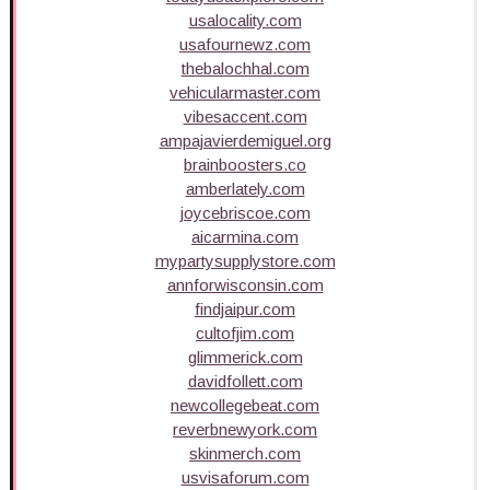
usalocality.com
usafournewz.com
thebalochhal.com
vehicularmaster.com
vibesaccent.com
ampajavierdemiguel.org
brainboosters.co
amberlately.com
joycebriscoe.com
aicarmina.com
mypartysupplystore.com
annforwisconsin.com
findjaipur.com
cultofjim.com
glimmerick.com
davidfollett.com
newcollegebeat.com
reverbnewyork.com
skinmerch.com
usvisaforum.com