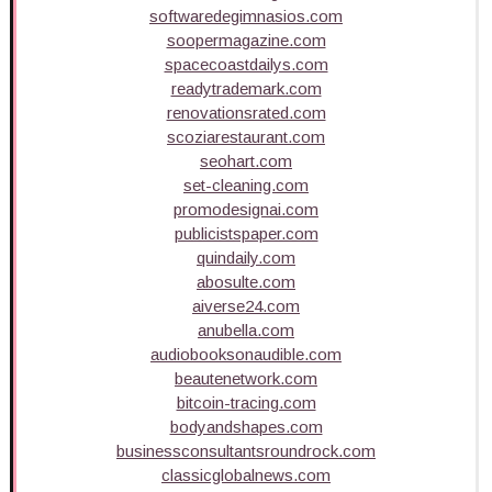
softwaredegimnasios.com
soopermagazine.com
spacecoastdailys.com
readytrademark.com
renovationsrated.com
scoziarestaurant.com
seohart.com
set-cleaning.com
promodesignai.com
publicistspaper.com
quindaily.com
abosulte.com
aiverse24.com
anubella.com
audiobooksonaudible.com
beautenetwork.com
bitcoin-tracing.com
bodyandshapes.com
businessconsultantsroundrock.com
classicglobalnews.com