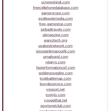
ucnewshindi.com
freecellphonedatabase.com
gamersrope.com
exellewebmedia.com
free-gamestop.com
sinbadtravels.com
ukmagzine.com
wareztech.org
usabestnetwork.com
jessepinkmanoutfit.com
umailsend.com
retarys.com
fasterformationcpf.com
goldensnuggles.com
lookbattlemap.com
buyrdpservice.com
yesport.net
tostylo.com
yougetthat.net
sportsnetclub.com