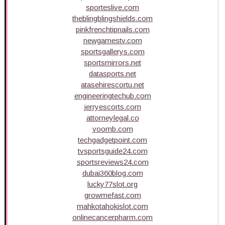
sporteslive.com
theblingblingshields.com
pinkfrenchtipnails.com
newgamestv.com
sportsgallerys.com
sportsmirrors.net
datasports.net
atasehirescortu.net
engineeringtechub.com
jerryescorts.com
attorneylegal.co
voomb.com
techgadgetpoint.com
tvsportsguide24.com
sportsreviews24.com
dubai360blog.com
lucky77slot.org
growmefast.com
mahkotahokislot.com
onlinecancerpharm.com