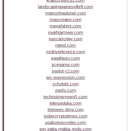
kralbozguncu1.com
landscapinggainesvillefl.com
maisonhauturier.com
mascreator.com
menafahmi.com
mukhtarmeer.com
nascartoday.com
nqted.com
nzdriverlicence.com
pagalguru.com
pcegame.com
pgslot-r2.com
ws-expression.com
zchotels.com
zepfo.com
technologynews5.com
teknoeduka.com
thenews-blog.com
todaycryptotimes.com
usabonuscodes.com
sm-satta-makta-gods.com