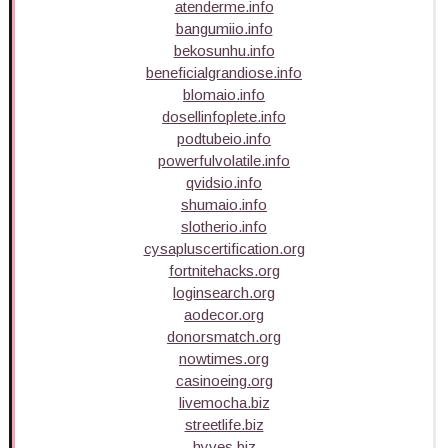
atenderme.info
bangumiio.info
bekosunhu.info
beneficialgrandiose.info
blomaio.info
dosellinfoplete.info
podtubeio.info
powerfulvolatile.info
qvidsio.info
shumaio.info
slotherio.info
cysapluscertification.org
fortnitehacks.org
loginsearch.org
aodecor.org
donorsmatch.org
nowtimes.org
casinoeing.org
livemocha.biz
streetlife.biz
hyves.biz