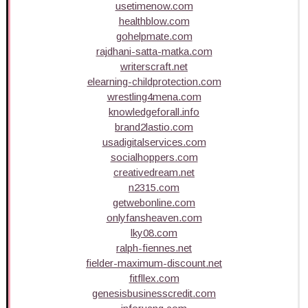
usetimenow.com
healthblow.com
gohelpmate.com
rajdhani-satta-matka.com
writerscraft.net
elearning-childprotection.com
wrestling4mena.com
knowledgeforall.info
brand2lastio.com
usadigitalservices.com
socialhoppers.com
creativedream.net
n2315.com
getwebonline.com
onlyfansheaven.com
lky08.com
ralph-fiennes.net
fielder-maximum-discount.net
fitfllex.com
genesisbusinesscredit.com