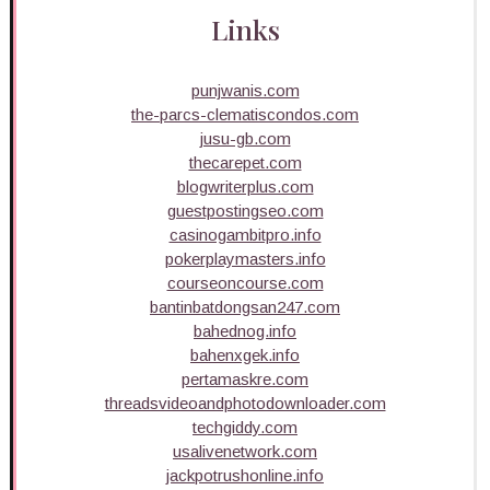
Links
punjwanis.com
the-parcs-clematiscondos.com
jusu-gb.com
thecarepet.com
blogwriterplus.com
guestpostingseo.com
casinogambitpro.info
pokerplaymasters.info
courseoncourse.com
bantinbatdongsan247.com
bahednog.info
bahenxgek.info
pertamaskre.com
threadsvideoandphotodownloader.com
techgiddy.com
usalivenetwork.com
jackpotrushonline.info