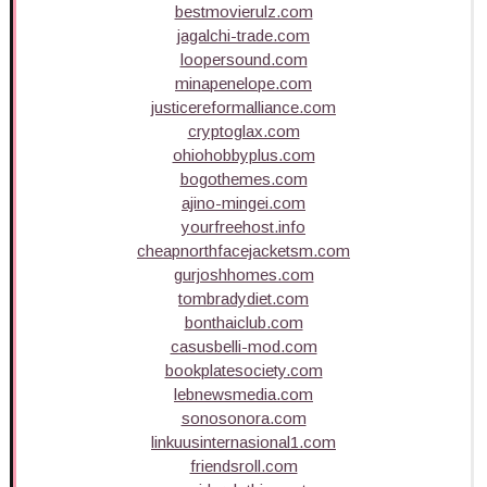
bestmovierulz.com
jagalchi-trade.com
loopersound.com
minapenelope.com
justicereformalliance.com
cryptoglax.com
ohiohobbyplus.com
bogothemes.com
ajino-mingei.com
yourfreehost.info
cheapnorthfacejacketsm.com
gurjoshhomes.com
tombradydiet.com
bonthaiclub.com
casusbelli-mod.com
bookplatesociety.com
lebnewsmedia.com
sonosonora.com
linkuusinternasional1.com
friendsroll.com