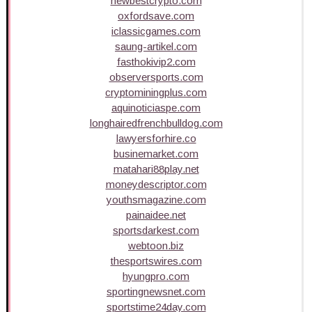
newbestcrypto.com
oxfordsave.com
iclassicgames.com
saung-artikel.com
fasthokivip2.com
observersports.com
cryptominingplus.com
aquinoticiaspe.com
longhairedfrenchbulldog.com
lawyersforhire.co
businemarket.com
matahari88play.net
moneydescriptor.com
youthsmagazine.com
painaidee.net
sportsdarkest.com
webtoon.biz
thesportswires.com
hyungpro.com
sportingnewsnet.com
sportstime24day.com