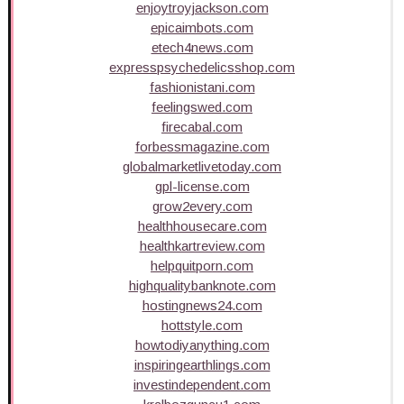
enjoytroyjackson.com
epicaimbots.com
etech4news.com
expresspsychedelicsshop.com
fashionistani.com
feelingswed.com
firecabal.com
forbessmagazine.com
globalmarketlivetoday.com
gpl-license.com
grow2every.com
healthhousecare.com
healthkartreview.com
helpquitporn.com
highqualitybanknote.com
hostingnews24.com
hottstyle.com
howtodiyanything.com
inspiringearthlings.com
investindependent.com