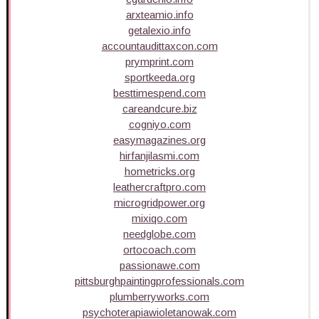
arxteamio.info
getalexio.info
accountaudittaxcon.com
prymprint.com
sportkeeda.org
besttimespend.com
careandcure.biz
cogniyo.com
easymagazines.org
hirfanjilasmi.com
hometricks.org
leathercraftpro.com
microgridpower.org
mixiqo.com
needglobe.com
ortocoach.com
passionawe.com
pittsburghpaintingprofessionals.com
plumberryworks.com
psychoterapiawioletanowak.com