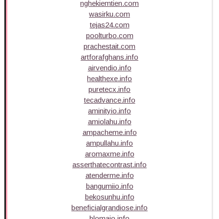
nghekiemtien.com
wasirku.com
tejas24.com
poolturbo.com
prachestait.com
artforafghans.info
airvendio.info
healthexe.info
puretecx.info
tecadvance.info
aminityio.info
amiolahu.info
ampacheme.info
ampullahu.info
aromaxme.info
asserthatecontrast.info
atenderme.info
bangumiio.info
bekosunhu.info
beneficialgrandiose.info
blomaio.info