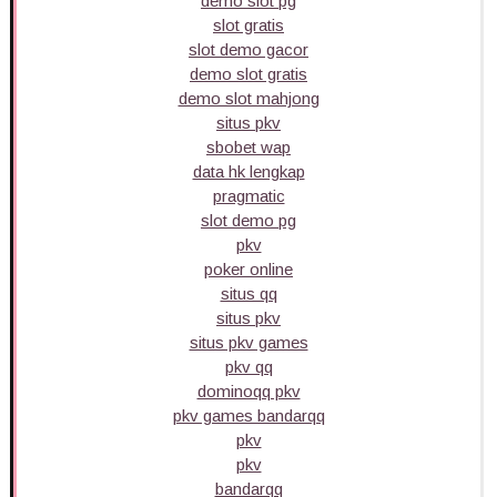
demo slot pg
slot gratis
slot demo gacor
demo slot gratis
demo slot mahjong
situs pkv
sbobet wap
data hk lengkap
pragmatic
slot demo pg
pkv
poker online
situs qq
situs pkv
situs pkv games
pkv qq
dominoqq pkv
pkv games bandarqq
pkv
pkv
bandarqq