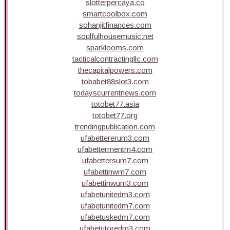
slotterpercaya.co
smartcoolbox.com
sohanjitfinances.com
soulfulhousemusic.net
sparklooms.com
tacticalcontractingllc.com
thecapitalpowers.com
tobabet88slot3.com
todayscurrentnews.com
totobet77.asia
totobet77.org
trendingpublication.com
ufabettererum3.com
ufabettermentm4.com
ufabettersum7.com
ufabettinwm7.com
ufabettinwum3.com
ufabetunitedm3.com
ufabetunitedm7.com
ufabetuskedm7.com
ufabetutoredm3.com