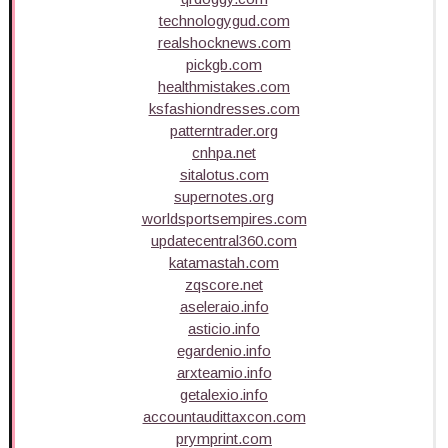
technologygud.com
realshocknews.com
pickgb.com
healthmistakes.com
ksfashiondresses.com
patterntrader.org
cnhpa.net
sitalotus.com
supernotes.org
worldsportsempires.com
updatecentral360.com
katamastah.com
zqscore.net
aseleraio.info
asticio.info
egardenio.info
arxteamio.info
getalexio.info
accountaudittaxcon.com
prymprint.com