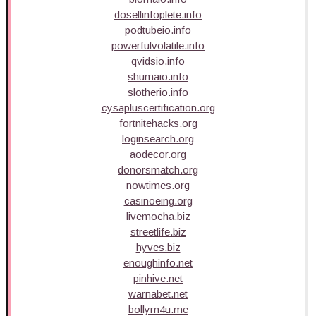
dosellinfoplete.info
podtubeio.info
powerfulvolatile.info
qvidsio.info
shumaio.info
slotherio.info
cysapluscertification.org
fortnitehacks.org
loginsearch.org
aodecor.org
donorsmatch.org
nowtimes.org
casinoeing.org
livemocha.biz
streetlife.biz
hyves.biz
enoughinfo.net
pinhive.net
warnabet.net
bollym4u.me