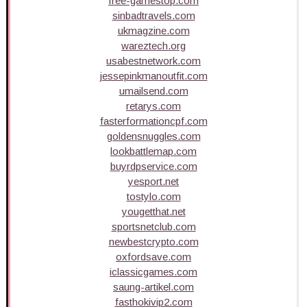
free-gamestop.com
sinbadtravels.com
ukmagzine.com
wareztech.org
usabestnetwork.com
jessepinkmanoutfit.com
umailsend.com
retarys.com
fasterformationcpf.com
goldensnuggles.com
lookbattlemap.com
buyrdpservice.com
yesport.net
tostylo.com
yougetthat.net
sportsnetclub.com
newbestcrypto.com
oxfordsave.com
iclassicgames.com
saung-artikel.com
fasthokivip2.com