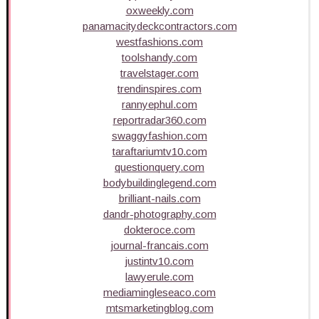
oxweekly.com
panamacitydeckcontractors.com
westfashions.com
toolshandy.com
travelstager.com
trendinspires.com
rannyephul.com
reportradar360.com
swaggyfashion.com
taraftariumtv10.com
questionquery.com
bodybuildinglegend.com
brilliant-nails.com
dandr-photography.com
dokteroce.com
journal-francais.com
justintv10.com
lawyerule.com
mediamingleseaco.com
mtsmarketingblog.com