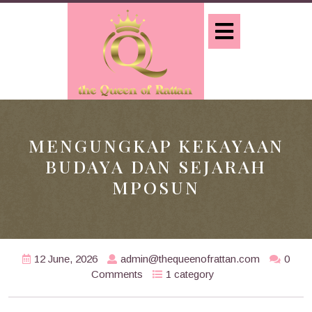
Skip
to
Open
content
Button
MENGUNGKAP KEKAYAAN
BUDAYA DAN SEJARAH
MPOSUN
12 June, 2026
admin@thequeenofrattan.com
0
Comments
1 category