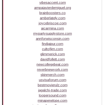
vibesaccent.com
ampajavierdemiguel.org
brainboosters.co
amberlately.com
joycebriscoe.com
aicarmina.com
mypartysupplystore.com
annforwisconsin.com
findjaipur.com
cultofjim.com
glimmerick.com
davidfollett.com
newcollegebeat.com
reverbnewyork.com
skinmerch.com
usvisaforum.com
bestmovierulz.com
jagalchi-trade.com
loopersound.com
minapenelope.com