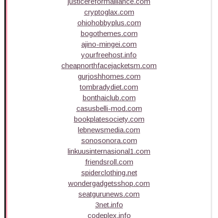
justicereformalliance.com
cryptoglax.com
ohiohobbyplus.com
bogothemes.com
ajino-mingei.com
yourfreehost.info
cheapnorthfacejacketsm.com
gurjoshhomes.com
tombradydiet.com
bonthaiclub.com
casusbelli-mod.com
bookplatesociety.com
lebnewsmedia.com
sonosonora.com
linkuusinternasional1.com
friendsroll.com
spiderclothing.net
wondergadgetsshop.com
seatgurunews.com
3net.info
codeplex.info