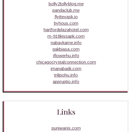
bolly2tollyblog.me
pandaclub.me
flyttevask.io
byhous.com
hartfordplazahotel.com
m-918kissapk.com
nabavkame.info
gakbiasa.com
iflowerhu.info
chicagocrystalconnection.com
imanabadii.com
trilipohu.info
appruptio.info
Links
punjwanis.com