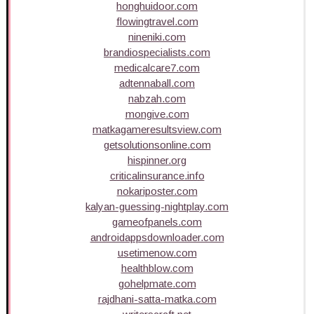
honghuidoor.com
flowingtravel.com
nineniki.com
brandiospecialists.com
medicalcare7.com
adtennaball.com
nabzah.com
mongive.com
matkagameresultsview.com
getsolutionsonline.com
hispinner.org
criticalinsurance.info
nokariposter.com
kalyan-guessing-nightplay.com
gameofpanels.com
androidappsdownloader.com
usetimenow.com
healthblow.com
gohelpmate.com
rajdhani-satta-matka.com