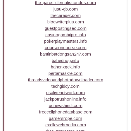
the-parcs-clematiscondos.com
jusu-gb.com
thecarepet.com
blogwriterplus.com
guestpostingseo.com
casinogambitpro.info
pokerplaymasters.info
courseoncourse.com
bantinbatdongsan247.com
bahednog.info
bahenxgek.info
pertamaskre.com
threadsvideoandphotodownloader.com
techgiddy.com
usalivenetwork.com
jackpotrushonline.info
ucnewshindi.com
freecellphonedatabase.com
gamersrope.com
exellewebmedia.com