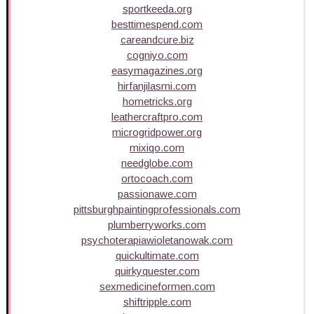
sportkeeda.org
besttimespend.com
careandcure.biz
cogniyo.com
easymagazines.org
hirfanjilasmi.com
hometricks.org
leathercraftpro.com
microgridpower.org
mixiqo.com
needglobe.com
ortocoach.com
passionawe.com
pittsburghpaintingprofessionals.com
plumberryworks.com
psychoterapiawioletanowak.com
quickultimate.com
quirkyquester.com
sexmedicineformen.com
shiftripple.com