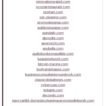
renovationsrated.com
scoziarestaurant.com
seohart.com
set-cleaning.com
promodesignai.com
publicistspaper.com
quindaily.com
abosulte.com
aiverse24.com
anubella.com
audiobooksonaudible.com
beautenetwork.com
bitcoin-tracing.com
bodyandshapes.com
businessconsultantsroundrock.com
classicglobalnews.com
cybercusp.com
britaintt.com
deconds.com
easycartltd-domesticcleaningservicesedinburgh.com