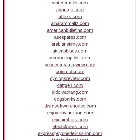
watercraftllc.com
abourge.com
afiliixs.com
alharammallz.com
americanbulletins.com
asespares.com
arabianstime.com
atticabblues.com
autometropolist.com
beautycreamreview.com
coinmoh.com
cyclopsreview.com
dattgen.com
didoivatnang.com
dogsbarks.com
dwmsoftwarehouse.com
enjoytroyjackson.com
epicaimbots.com
etech4news.com
expresspsychedelicsshop.com