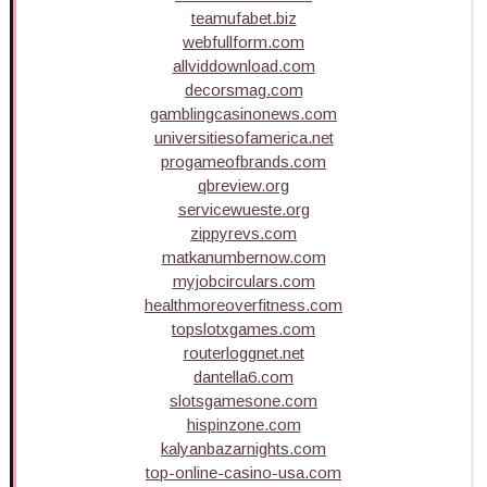
teamufabet.biz
webfullform.com
allviddownload.com
decorsmag.com
gamblingcasinonews.com
universitiesofamerica.net
progameofbrands.com
qbreview.org
servicewueste.org
zippyrevs.com
matkanumbernow.com
myjobcirculars.com
healthmoreoverfitness.com
topslotxgames.com
routerloggnet.net
dantella6.com
slotsgamesone.com
hispinzone.com
kalyanbazarnights.com
top-online-casino-usa.com