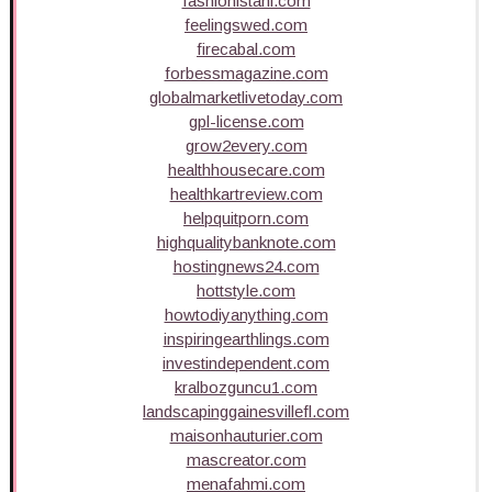
fashionistani.com
feelingswed.com
firecabal.com
forbessmagazine.com
globalmarketlivetoday.com
gpl-license.com
grow2every.com
healthhousecare.com
healthkartreview.com
helpquitporn.com
highqualitybanknote.com
hostingnews24.com
hottstyle.com
howtodiyanything.com
inspiringearthlings.com
investindependent.com
kralbozguncu1.com
landscapinggainesvillefl.com
maisonhauturier.com
mascreator.com
menafahmi.com