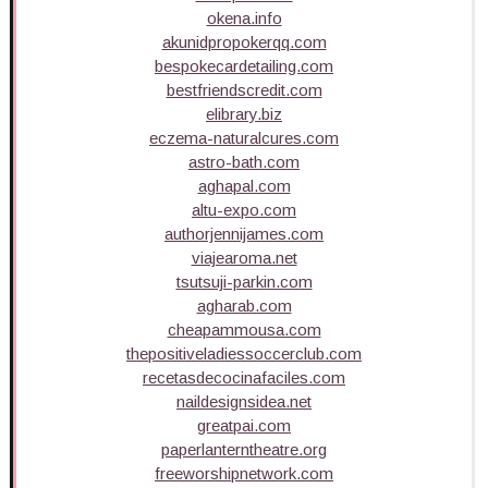
okena.info
akunidpropokerqq.com
bespokecardetailing.com
bestfriendscredit.com
elibrary.biz
eczema-naturalcures.com
astro-bath.com
aghapal.com
altu-expo.com
authorjennijames.com
viajearoma.net
tsutsuji-parkin.com
agharab.com
cheapammousa.com
thepositiveladiessoccerclub.com
recetasdecocinafaciles.com
naildesignsidea.net
greatpai.com
paperlanterntheatre.org
freeworshipnetwork.com