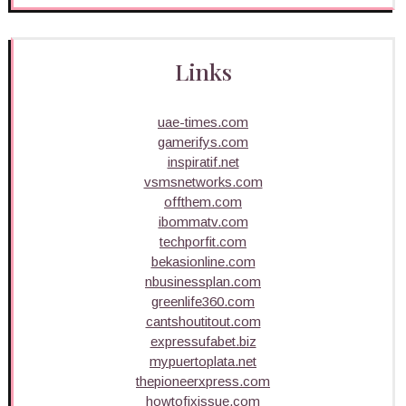
Links
uae-times.com
gamerifys.com
inspiratif.net
vsmsnetworks.com
offthem.com
ibommatv.com
techporfit.com
bekasionline.com
nbusinessplan.com
greenlife360.com
cantshoutitout.com
expressufabet.biz
mypuertoplata.net
thepioneerxpress.com
howtofixissue.com