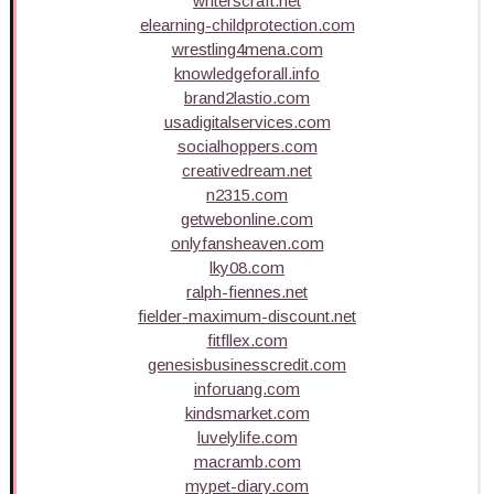
writerscraft.net
elearning-childprotection.com
wrestling4mena.com
knowledgeforall.info
brand2lastio.com
usadigitalservices.com
socialhoppers.com
creativedream.net
n2315.com
getwebonline.com
onlyfansheaven.com
lky08.com
ralph-fiennes.net
fielder-maximum-discount.net
fitfllex.com
genesisbusinesscredit.com
inforuang.com
kindsmarket.com
luvelylife.com
macramb.com
mypet-diary.com