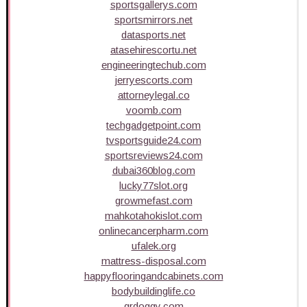
sportsgallerys.com
sportsmirrors.net
datasports.net
atasehirescortu.net
engineeringtechub.com
jerryescorts.com
attorneylegal.co
voomb.com
techgadgetpoint.com
tvsportsguide24.com
sportsreviews24.com
dubai360blog.com
lucky77slot.org
growmefast.com
mahkotahokislot.com
onlinecancerpharm.com
ufalek.org
mattress-disposal.com
happyflooringandcabinets.com
bodybuildinglife.co
qrdoggy.com