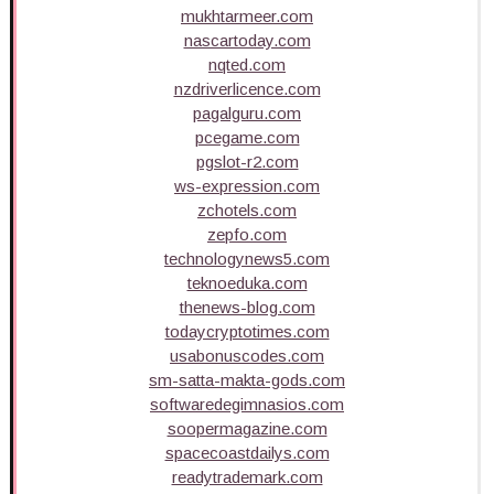
mukhtarmeer.com
nascartoday.com
nqted.com
nzdriverlicence.com
pagalguru.com
pcegame.com
pgslot-r2.com
ws-expression.com
zchotels.com
zepfo.com
technologynews5.com
teknoeduka.com
thenews-blog.com
todaycryptotimes.com
usabonuscodes.com
sm-satta-makta-gods.com
softwaredegimnasios.com
soopermagazine.com
spacecoastdailys.com
readytrademark.com