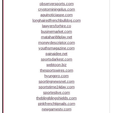
observersports.com
cryptominingplus.com
aquinoticiaspe.com
longhairedfrenchbulldog.com
lawyersforhire.co
businemarket.com
matahari88play.net
moneydescriptor.com
youthsmagazine.com
painaidee.net
sportsdarkest.com
webtoon.biz
thesportswires.com
hyungpro.com
sportingnewsnet.com
sportstime24day.com
sporteslive.com
theblingblingshields.com
pinkfrenchtipnails.com
newgamestv.com