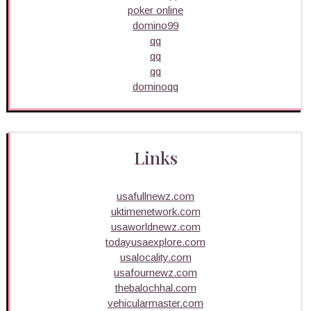
poker online
domino99
qq
qq
qq
dominoqq
Links
usafullnewz.com
uktimenetwork.com
usaworldnewz.com
todayusaexplore.com
usalocality.com
usafournewz.com
thebalochhal.com
vehicularmaster.com