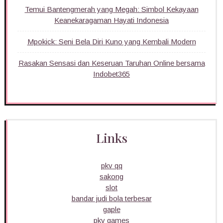
Temui Bantengmerah yang Megah: Simbol Kekayaan
Keanekaragaman Hayati Indonesia
Mpokick: Seni Bela Diri Kuno yang Kembali Modern
Rasakan Sensasi dan Keseruan Taruhan Online bersama
Indobet365
Links
pkv qq
sakong
slot
bandar judi bola terbesar
gaple
pkv games