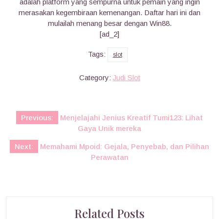
adalah platform yang sempurna untuk pemain yang ingin
merasakan kegembiraan kemenangan. Daftar hari ini dan
mulailah menang besar dengan Win88.
[ad_2]
Tags:
slot
Category:
Judi Slot
Post
Previous:
Menjelajahi Jenius Kreatif Tumi123: Lihat
navigation
Gaya Unik mereka
Next:
Memahami Mpoid: Gejala, Penyebab, dan Pilihan
Perawatan
Related Posts