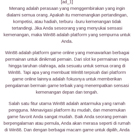
[ad_1]
Menang adalah perasaan yang menggembirakan yang ingin
dialami semua orang. Apakah itu memenangkan pertandingan,
kompetisi, atau hadiah, terburu -buru kemenangan tidak
tertandingi. Jika Anda seseorang yang menyukai sensasi
kemenangan, maka Win88 adalah platform yang sempurna untuk
Anda.
Win88 adalah platform game online yang menawarkan berbagai
permainan untuk dinikmati pemain. Dari slot ke permainan meja
hingga taruhan olahraga, ada sesuatu untuk semua orang di
Win88. Tapi apa yang membuat Win88 terpisah dari platform
game online lainnya adalah fokusnya untuk memberikan
pengalaman bermain game terbaik yang menempatkan sensasi
kemenangan depan dan tengah.
Salah satu fitur utama Win88 adalah antarmuka yang ramah
pengguna. Menavigasi platform itu mudah, dan menemukan
game favorit Anda sangat mudah. Baik Anda seorang pemain
berpengalaman atau pemula, Anda akan merasa seperti di rumah
di Win88. Dan dengan berbagai macam game untuk dipilih, Anda