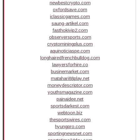
newbestcrypto.com
oxfordsave.com
iclassicgames.com
saung-artikel.com
fasthokivip2.com
observersports.com
cryptominingplus.com
aquinoticiaspe.com
longhairedfrenchbulldog.com
lawyersforhire.co
businemarket.com
matahari88play.net
moneydescriptor.com
youthsmagazine.com
painaidee.net
sportsdarkest.com
webtoon.biz
thesportswires.com
hyungpro.com
sportingnewsnet.com