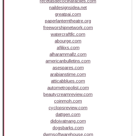
recetasdecocinafaciles.com
naildesignsidea.net
greatpai.com
paperlanterntheatre.org
freeworshipnetwork.com
watercraftllc.com
abourge.com
afiliixs.com
alharammallz.com
americanbulletins.com
asespares.com
arabianstime.com
atticabblues.com
autometropolist.com
beautycreamreview.com
coinmoh.com
cyclopsreview.com
dattgen.com
didoivatnang.com
dogsbarks.com
dwmsoftwarehouse.com