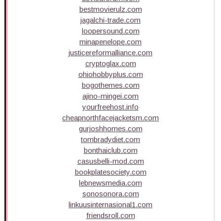
bestmovierulz.com
jagalchi-trade.com
loopersound.com
minapenelope.com
justicereformalliance.com
cryptoglax.com
ohiohobbyplus.com
bogothemes.com
ajino-mingei.com
yourfreehost.info
cheapnorthfacejacketsm.com
gurjoshhomes.com
tombradydiet.com
bonthaiclub.com
casusbelli-mod.com
bookplatesociety.com
lebnewsmedia.com
sonosonora.com
linkuusinternasional1.com
friendsroll.com