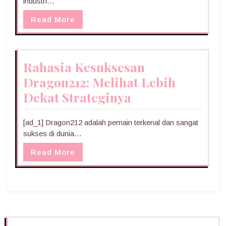
industri…
Read More
Rahasia Kesuksesan
Dragon212: Melihat Lebih
Dekat Strateginya
[ad_1] Dragon212 adalah pemain terkenal dan sangat
sukses di dunia…
Read More