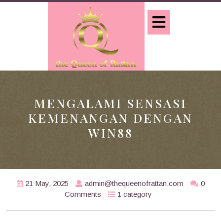
Skip
to
Open
content
Button
MENGALAMI SENSASI
KEMENANGAN DENGAN
WIN88
21 May, 2025
admin@thequeenofrattan.com
0
Comments
1 category