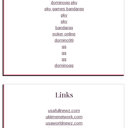
dominoqq pkv
pkv games bandarqq
pkv
pkv
bandarqq
poker online
domino99
qq
qq
qq
dominoqq
Links
usafullnewz.com
uktimenetwork.com
usaworldnewz.com