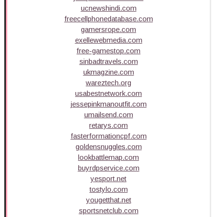
ucnewshindi.com
freecellphonedatabase.com
gamersrope.com
exellewebmedia.com
free-gamestop.com
sinbadtravels.com
ukmagzine.com
wareztech.org
usabestnetwork.com
jessepinkmanoutfit.com
umailsend.com
retarys.com
fasterformationcpf.com
goldensnuggles.com
lookbattlemap.com
buyrdpservice.com
yesport.net
tostylo.com
yougetthat.net
sportsnetclub.com