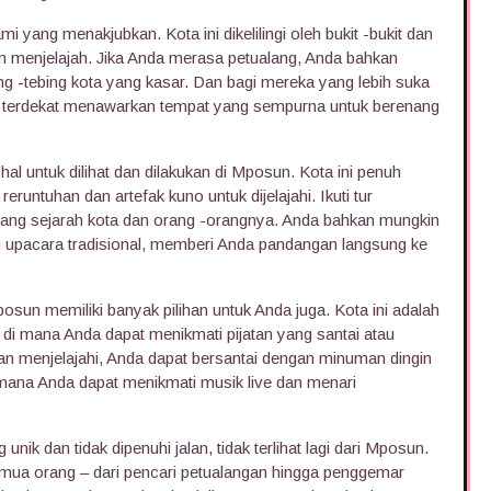
yang menakjubkan. Kota ini dikelilingi oleh bukit -bukit dan
an menjelajah. Jika Anda merasa petualang, Anda bahkan
ng -tebing kota yang kasar. Dan bagi mereka yang lebih suka
jun terdekat menawarkan tempat yang sempurna untuk berenang
 untuk dilihat dan dilakukan di Mposun. Kota ini penuh
untuhan dan artefak kuno untuk dijelajahi. Ikuti tur
ang sejarah kota dan orang -orangnya. Anda bahkan mungkin
au upacara tradisional, memberi Anda pandangan langsung ke
osun memiliki banyak pilihan untuk Anda juga. Kota ini adalah
di mana Anda dapat menikmati pijatan yang santai atau
n menjelajahi, Anda dapat bersantai dengan minuman dingin
i mana Anda dapat menikmati musik live dan menari
nik dan tidak dipenuhi jalan, tidak terlihat lagi dari Mposun.
emua orang – dari pencari petualangan hingga penggemar