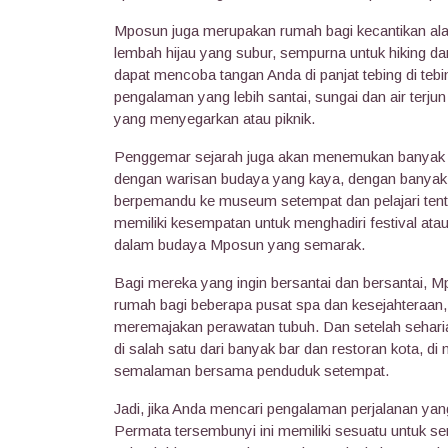
Mposun juga merupakan rumah bagi kecantikan alami 
lembah hijau yang subur, sempurna untuk hiking d
dapat mencoba tangan Anda di panjat tebing di tebi
pengalaman yang lebih santai, sungai dan air ter
yang menyegarkan atau piknik.
Penggemar sejarah juga akan menemukan banyak hal
dengan warisan budaya yang kaya, dengan banyak rer
berpemandu ke museum setempat dan pelajari tent
memiliki kesempatan untuk menghadiri festival at
dalam budaya Mposun yang semarak.
Bagi mereka yang ingin bersantai dan bersantai, Mp
rumah bagi beberapa pusat spa dan kesejahteraan, 
meremajakan perawatan tubuh. Dan setelah seharia
di salah satu dari banyak bar dan restoran kota, d
semalaman bersama penduduk setempat.
Jadi, jika Anda mencari pengalaman perjalanan yang u
Permata tersembunyi ini memiliki sesuatu untuk s