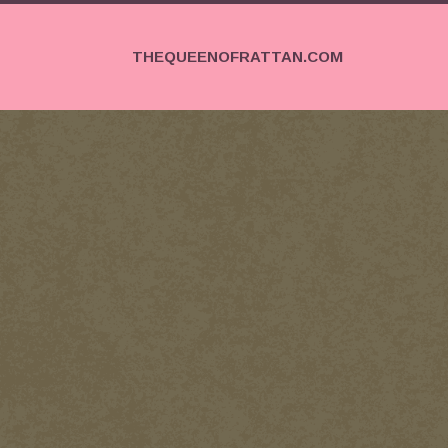
Skip
to
content
THEQUEENOFRATTAN.COM