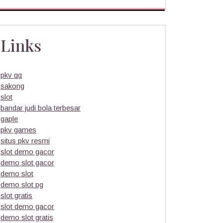
Links
pkv qq
sakong
slot
bandar judi bola terbesar
gaple
pkv games
situs pkv resmi
slot demo gacor
demo slot gacor
demo slot
demo slot pg
slot gratis
slot demo gacor
demo slot gratis