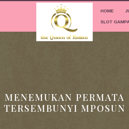
HOME
J
SLOT GAMP
MENEMUKAN PERMATA
TERSEMBUNYI MPOSUN