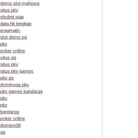
demo slot mahjong
situs pkv
sbobet wap
data hk lengkap
pragmatic
slot demo pg
pkv
poker online
situs qq
situs pkv
situs pkv games
pkv qq
dominoqq pkv
pkv games bandarqq
pkv
pkv
bandarqq
poker online
domino99
qq