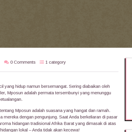
0 Comments
1 category
 kecil yang hidup namun bersemangat. Sering diabaikan oleh
uler, Mposun adalah permata tersembunyi yang menunggu
etualangan.
n tentang Mposun adalah suasana yang hangat dan ramah.
a mereka dengan pengunjung. Saat Anda berkeliaran di pasar
roma hidangan tradisional Afrika Barat yang dimasak di atas
 hidangan lokal – Anda tidak akan kecewa!