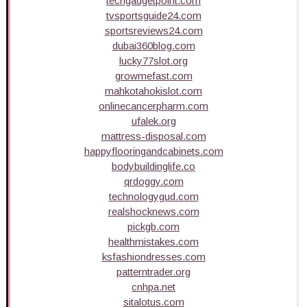
techgadgetpoint.com
tvsportsguide24.com
sportsreviews24.com
dubai360blog.com
lucky77slot.org
growmefast.com
mahkotahokislot.com
onlinecancerpharm.com
ufalek.org
mattress-disposal.com
happyflooringandcabinets.com
bodybuildinglife.co
qrdoggy.com
technologygud.com
realshocknews.com
pickgb.com
healthmistakes.com
ksfashiondresses.com
patterntrader.org
cnhpa.net
sitalotus.com