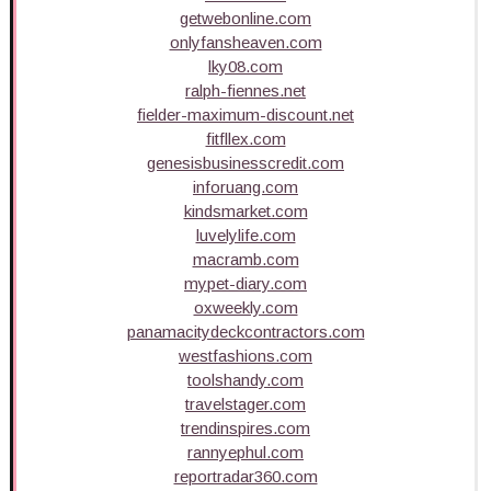
getwebonline.com
onlyfansheaven.com
lky08.com
ralph-fiennes.net
fielder-maximum-discount.net
fitfllex.com
genesisbusinesscredit.com
inforuang.com
kindsmarket.com
luvelylife.com
macramb.com
mypet-diary.com
oxweekly.com
panamacitydeckcontractors.com
westfashions.com
toolshandy.com
travelstager.com
trendinspires.com
rannyephul.com
reportradar360.com