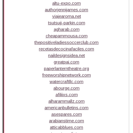
altu-expo.com
authorjennijames.com
viajearoma.net
tsutsuji-parkin.com
agharab.com
cheapammousa.com
thepositiveladiessoccerclub.com
recetasdecocinafaciles.com
naildesignsidea.net
greatpai.com
paperlanterntheatre.org
freeworshipnetwork.com
watercraftllc.com
abourge.com
afiliixs.com
alharammallz.com
americanbulletins.com
asespares.com
arabianstime.com
atticabblues.com