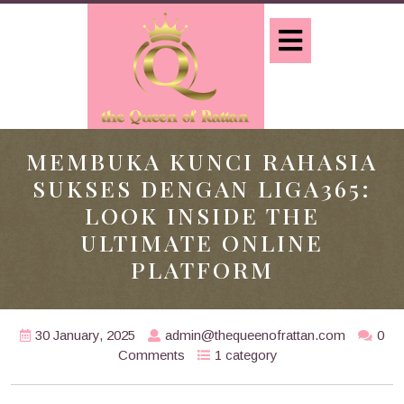
Skip
to
Open
content
Button
MEMBUKA KUNCI RAHASIA
SUKSES DENGAN LIGA365:
LOOK INSIDE THE
ULTIMATE ONLINE
PLATFORM
30 January, 2025
admin@thequeenofrattan.com
0
Comments
1 category