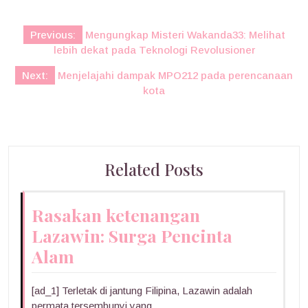
Post
Previous:
Mengungkap Misteri Wakanda33: Melihat
navigation
lebih dekat pada Teknologi Revolusioner
Next:
Menjelajahi dampak MPO212 pada perencanaan
kota
Related Posts
Rasakan ketenangan
Lazawin: Surga Pencinta
Alam
[ad_1] Terletak di jantung Filipina, Lazawin adalah
permata tersembunyi yang…