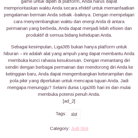
game untuk dipilih di platform, Anda harus dapat
memprioritaskan waktu Anda secara efektif untuk memanfaatkan
pengalaman bermain Anda sebaik -baiknya. Dengan mempelajari
cara menyeimbangkan waktu dan energi Anda di antara
permainan yang berbeda, Anda dapat menjadi lebih efisien dan
produktif di semua bidang kehidupan Anda.
Sebagai kesimpulan, Liga365 bukan hanya platform untuk
hiburan – ini adalah alat yang ampuh yang dapat membantu Anda
membuka kunci rahasia kesuksesan. Dengan menantang diri
sendiri dengan berbagai permainan dan mendorong diri Anda ke
ketinggian baru, Anda dapat mengembangkan keterampilan dan
pola pikir yang diperlukan untuk mencapai tujuan Anda. Jadi
mengapa menunggu? Selami dunia Liga365 hari ini dan mulai
membuka potensi penuh Anda.
[ad_2]
Tags:
slot
Category:
Judi Slot