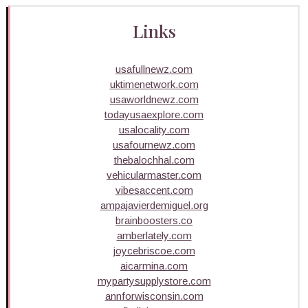
Links
usafullnewz.com
uktimenetwork.com
usaworldnewz.com
todayusaexplore.com
usalocality.com
usafournewz.com
thebalochhal.com
vehicularmaster.com
vibesaccent.com
ampajavierdemiguel.org
brainboosters.co
amberlately.com
joycebriscoe.com
aicarmina.com
mypartysupplystore.com
annforwisconsin.com