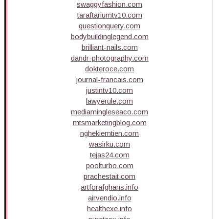
swaggyfashion.com
taraftariumtv10.com
questionquery.com
bodybuildinglegend.com
brilliant-nails.com
dandr-photography.com
dokteroce.com
journal-francais.com
justintv10.com
lawyerule.com
mediamingleseaco.com
mtsmarketingblog.com
nghekiemtien.com
wasirku.com
tejas24.com
poolturbo.com
prachestait.com
artforafghans.info
airvendio.info
healthexe.info