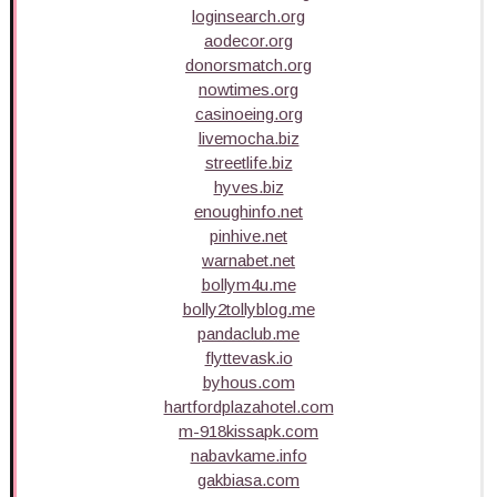
loginsearch.org
aodecor.org
donorsmatch.org
nowtimes.org
casinoeing.org
livemocha.biz
streetlife.biz
hyves.biz
enoughinfo.net
pinhive.net
warnabet.net
bollym4u.me
bolly2tollyblog.me
pandaclub.me
flyttevask.io
byhous.com
hartfordplazahotel.com
m-918kissapk.com
nabavkame.info
gakbiasa.com