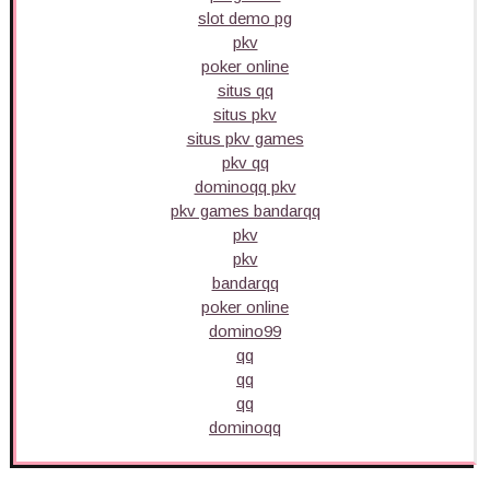
slot demo pg
pkv
poker online
situs qq
situs pkv
situs pkv games
pkv qq
dominoqq pkv
pkv games bandarqq
pkv
pkv
bandarqq
poker online
domino99
qq
qq
qq
dominoqq