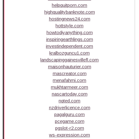
helpquitporn.com
highqualitybanknote.com
hostingnews24.com
hottstyle.com
howtodiyanything.com
inspiringearthlings.com
investindependent.com
kralbozguncu1.com
landscapinggainesvillefl.com
maisonhauturier.com
mascreator.com
menafahmi.com
mukhtarmeer.com
nascartoday.com
nqted.com
nzdriverlicence.com
pagalguru.com
pcegame.com
pgslot-r2.com
ws-expression.com