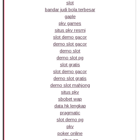
slot
bandar judi bola terbesar
gaple
pkv games
situs pkv resmi
slot demo gacor
demo slot gacor
demo slot
demo slot pg
slot gratis
slot demo gacor
demo slot gratis
demo slot mahjong
situs pkv
sbobet wap
data hk lengkap
pragmatic
slot demo pg
pkv
poker online