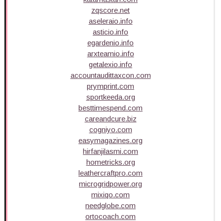
zqscore.net
aseleraio.info
asticio.info
egardenio.info
arxteamio.info
getalexio.info
accountaudittaxcon.com
prymprint.com
sportkeeda.org
besttimespend.com
careandcure.biz
cogniyo.com
easymagazines.org
hirfanjilasmi.com
hometricks.org
leathercraftpro.com
microgridpower.org
mixiqo.com
needglobe.com
ortocoach.com