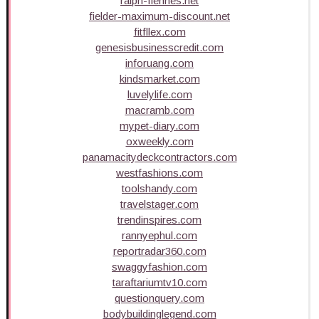
ralph-fiennes.net
fielder-maximum-discount.net
fitfllex.com
genesisbusinesscredit.com
inforuang.com
kindsmarket.com
luvelylife.com
macramb.com
mypet-diary.com
oxweekly.com
panamacitydeckcontractors.com
westfashions.com
toolshandy.com
travelstager.com
trendinspires.com
rannyephul.com
reportradar360.com
swaggyfashion.com
taraftariumtv10.com
questionquery.com
bodybuildinglegend.com