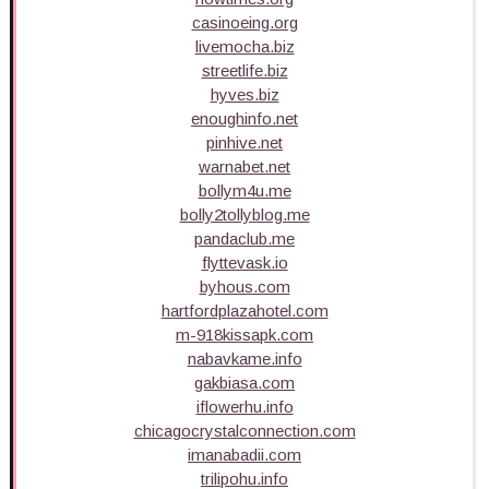
casinoeing.org
livemocha.biz
streetlife.biz
hyves.biz
enoughinfo.net
pinhive.net
warnabet.net
bollym4u.me
bolly2tollyblog.me
pandaclub.me
flyttevask.io
byhous.com
hartfordplazahotel.com
m-918kissapk.com
nabavkame.info
gakbiasa.com
iflowerhu.info
chicagocrystalconnection.com
imanabadii.com
trilipohu.info