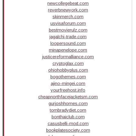
newcollegebeat.com
reverbnewyork.com
skinmerch.com
usvisaforum.com
bestmovierulz.com
jagalchi-trade.com
loopersound.com
minapenelope.com
justicereformalliance.com
cryptoglax.com
ohiohobbyplus.com
bogothemes.com
ajino-mingei.com
yourfreehost.info
cheapnorthfacejacketsm.com
gurjoshhomes.com
tombradydiet.com
bonthaiclub.com
casusbelli-mod.com
bookplatesociety.com