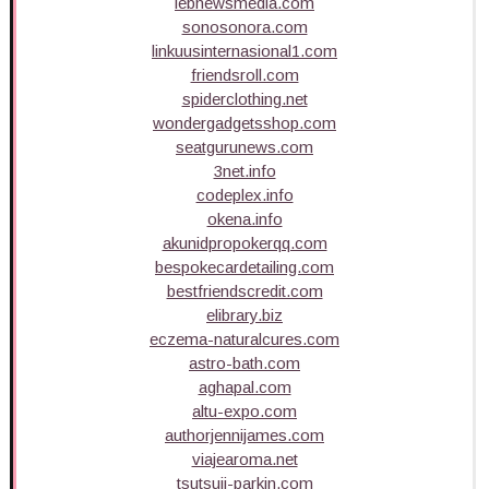
lebnewsmedia.com
sonosonora.com
linkuusinternasional1.com
friendsroll.com
spiderclothing.net
wondergadgetsshop.com
seatgurunews.com
3net.info
codeplex.info
okena.info
akunidpropokerqq.com
bespokecardetailing.com
bestfriendscredit.com
elibrary.biz
eczema-naturalcures.com
astro-bath.com
aghapal.com
altu-expo.com
authorjennijames.com
viajearoma.net
tsutsuji-parkin.com