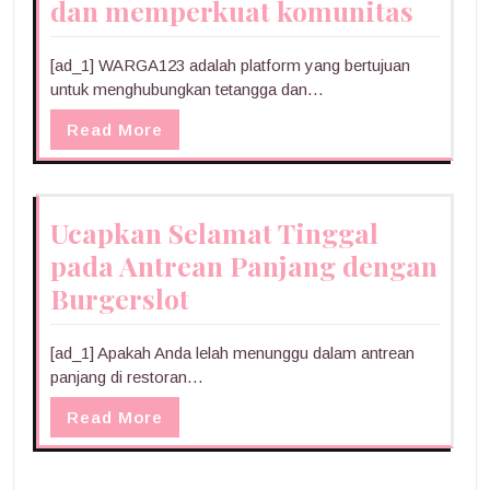
dan memperkuat komunitas
[ad_1] WARGA123 adalah platform yang bertujuan
untuk menghubungkan tetangga dan…
Read More
Ucapkan Selamat Tinggal
pada Antrean Panjang dengan
Burgerslot
[ad_1] Apakah Anda lelah menunggu dalam antrean
panjang di restoran…
Read More