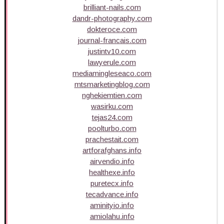
brilliant-nails.com
dandr-photography.com
dokteroce.com
journal-francais.com
justintv10.com
lawyerule.com
mediamingleseaco.com
mtsmarketingblog.com
nghekiemtien.com
wasirku.com
tejas24.com
poolturbo.com
prachestait.com
artforafghans.info
airvendio.info
healthexe.info
puretecx.info
tecadvance.info
aminityio.info
amiolahu.info