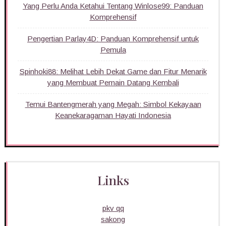
Yang Perlu Anda Ketahui Tentang Winlose99: Panduan
Komprehensif
Pengertian Parlay4D: Panduan Komprehensif untuk
Pemula
Spinhoki88: Melihat Lebih Dekat Game dan Fitur Menarik
yang Membuat Pemain Datang Kembali
Temui Bantengmerah yang Megah: Simbol Kekayaan
Keanekaragaman Hayati Indonesia
Links
pkv qq
sakong