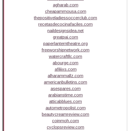
agharab.com
cheapammousa.com
thepositiveladiessoccerclub.com
recetasdecocinafaciles.com
naildesignsidea.net
greatpai.com
paperlanterntheatre.org
freeworshipnetwork.com
watercraftllc.com
abourge.com
afiliixs.com
alharammallz.com
americanbulletins.com
asespares.com
arabianstime.com
atticabblues.com
autometropolist.com
beautycreamreview.com
coinmoh.com
cyclopsreview.com