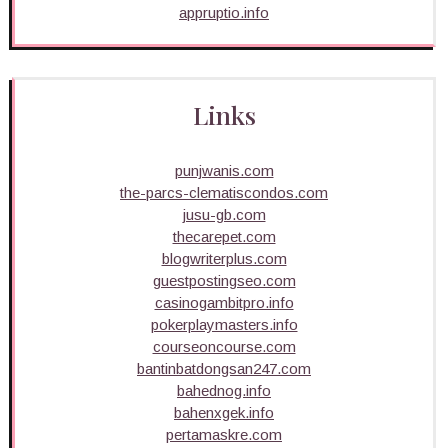
appruptio.info
Links
punjwanis.com
the-parcs-clematiscondos.com
jusu-gb.com
thecarepet.com
blogwriterplus.com
guestpostingseo.com
casinogambitpro.info
pokerplaymasters.info
courseoncourse.com
bantinbatdongsan247.com
bahednog.info
bahenxgek.info
pertamaskre.com