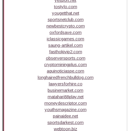
yesport.net
tostylo.com
yougetthat.net
sportsnetclub.com
newbestcrypto.com
oxfordsave.com
iclassicgames.com
saung-artikel.com
fasthokivip2.com
observersports.com
cryptominingplus.com
aquinoticiaspe.com
longhairedfrenchbulldog.com
lawyersforhire.co
businemarket.com
matahari88play.net
moneydescriptor.com
youthsmagazine.com
painaidee.net
sportsdarkest.com
webtoon.biz