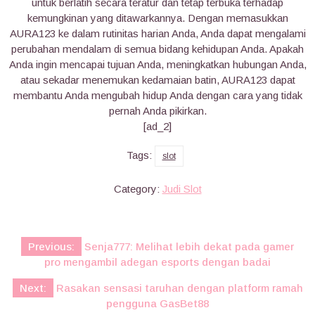
untuk berlatih secara teratur dan tetap terbuka terhadap
kemungkinan yang ditawarkannya. Dengan memasukkan
AURA123 ke dalam rutinitas harian Anda, Anda dapat mengalami
perubahan mendalam di semua bidang kehidupan Anda. Apakah
Anda ingin mencapai tujuan Anda, meningkatkan hubungan Anda,
atau sekadar menemukan kedamaian batin, AURA123 dapat
membantu Anda mengubah hidup Anda dengan cara yang tidak
pernah Anda pikirkan.
[ad_2]
Tags:
slot
Category:
Judi Slot
Post
Previous:
Senja777: Melihat lebih dekat pada gamer
navigation
pro mengambil adegan esports dengan badai
Next:
Rasakan sensasi taruhan dengan platform ramah
pengguna GasBet88