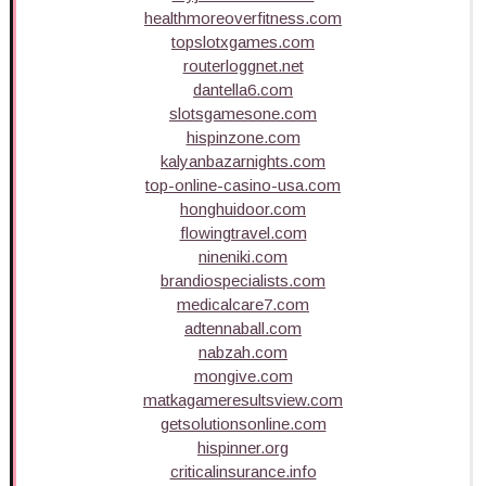
healthmoreoverfitness.com
topslotxgames.com
routerloggnet.net
dantella6.com
slotsgamesone.com
hispinzone.com
kalyanbazarnights.com
top-online-casino-usa.com
honghuidoor.com
flowingtravel.com
nineniki.com
brandiospecialists.com
medicalcare7.com
adtennaball.com
nabzah.com
mongive.com
matkagameresultsview.com
getsolutionsonline.com
hispinner.org
criticalinsurance.info