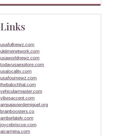
Links
usafullnewz.com
uktimenetwork.com
usaworldnewz.com
todayusaexplore.com
usalocality.com
usafournewz.com
thebalochhal.com
vehicularmaster.com
vibesaccent.com
ampajavierdemiguel.org
brainboosters.co
amberlately.com
joycebriscoe.com
aicarmina.com