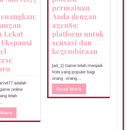
permainan
enangkan:
Anda dengan
angan
agen89:
h Lekat
platform untuk
 Ekspansi
sensasi dan
el
kegembiraan
erse
[ad_1] Game telah menjadi
aru
hobi yang populer bagi
orang -orang…
arvel77 adalah
Read More
 game online
ang telah
t…
 More