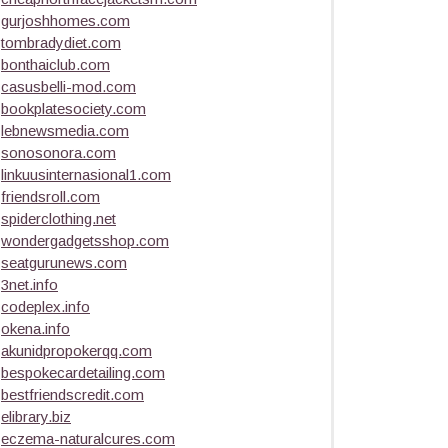
gurjoshhomes.com
tombradydiet.com
bonthaiclub.com
casusbelli-mod.com
bookplatesociety.com
lebnewsmedia.com
sonosonora.com
linkuusinternasional1.com
friendsroll.com
spiderclothing.net
wondergadgetsshop.com
seatgurunews.com
3net.info
codeplex.info
okena.info
akunidpropokerqq.com
bespokecardetailing.com
bestfriendscredit.com
elibrary.biz
eczema-naturalcures.com