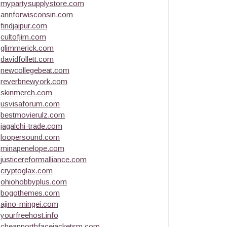
mypartysupplystore.com
annforwisconsin.com
findjaipur.com
cultofjim.com
glimmerick.com
davidfollett.com
newcollegebeat.com
reverbnewyork.com
skinmerch.com
usvisaforum.com
bestmovierulz.com
jagalchi-trade.com
loopersound.com
minapenelope.com
justicereformalliance.com
cryptoglax.com
ohiohobbyplus.com
bogothemes.com
ajino-mingei.com
yourfreehost.info
cheapnorthfacejacketsm.com