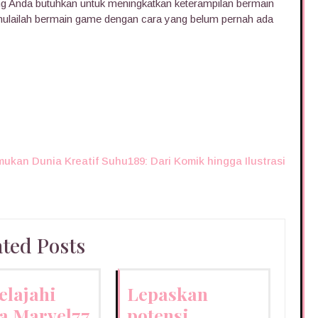
 Anda butuhkan untuk meningkatkan keterampilan bermain
n mulailah bermain game dengan cara yang belum pernah ada
ukan Dunia Kreatif Suhu189: Dari Komik hingga Ilustrasi
ated Posts
elajahi
Lepaskan
a Marvel77
potensi