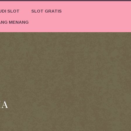
UDI SLOT
SLOT GRATIS
ANG MENANG
MA