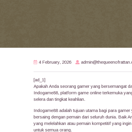
4 February, 2026
admin@thequeenofrattan
[ad_1]
Apakah Anda seorang gamer yang bersemangat dan
Indogame88, platform game online terkemuka ya
selera dan tingkat keahlian.
Indogame88 adalah tujuan utama bagi para gamer 
bersaing dengan pemain dari seluruh dunia. Baik A
yang melelahkan atau pemain kompetitif yang ing
untuk semua orang.