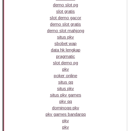
demo slot pg
slot gratis
slot demo gacor
demo slot gratis
demo slot mahjong
situs pkv
sbobet wap
data hk lengkap
pragmatic
slot demo pg
pkv
poker online
situs qq
situs pkv
situs pkv games
pkv qq
dominoqq pkv
pkv games bandarqq
pkv
pkv