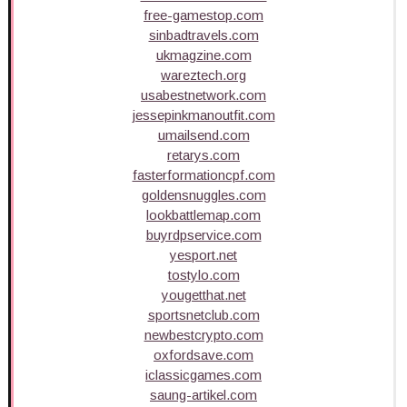
free-gamestop.com
sinbadtravels.com
ukmagzine.com
wareztech.org
usabestnetwork.com
jessepinkmanoutfit.com
umailsend.com
retarys.com
fasterformationcpf.com
goldensnuggles.com
lookbattlemap.com
buyrdpservice.com
yesport.net
tostylo.com
yougetthat.net
sportsnetclub.com
newbestcrypto.com
oxfordsave.com
iclassicgames.com
saung-artikel.com