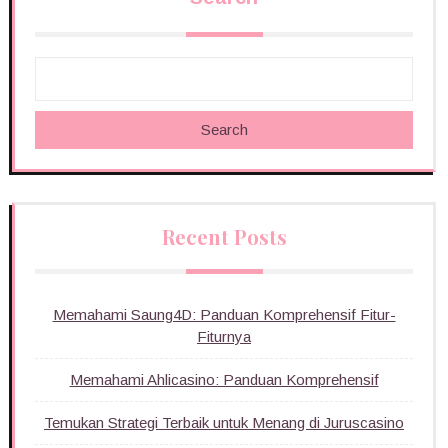
Search
Recent Posts
Memahami Saung4D: Panduan Komprehensif Fitur-
Fiturnya
Memahami Ahlicasino: Panduan Komprehensif
Temukan Strategi Terbaik untuk Menang di Juruscasino