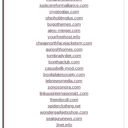
justicereformalliance.com
cryptoglax.com
ohiohobbyplus.com
bogothemes.com
ajino-mingei.com
yourfreehost.info
cheapnorthfacejacketsm.com
gurjoshhomes.com
tombradydiet.com
bonthaiclub.com
casusbelli-mod.com
bookplatesociety.com
lebnewsmedia.com
sonosonora.com
linkuusinternasional1.com
friendsroll.com
spiderclothing.net
wondergadgetsshop.com
seatgurunews.com
3net.info