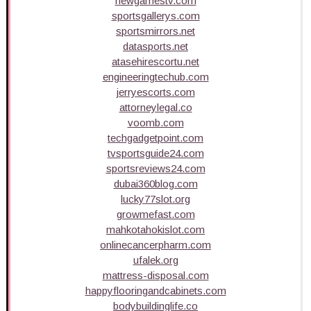
newgamestv.com
sportsgallerys.com
sportsmirrors.net
datasports.net
atasehirescortu.net
engineeringtechub.com
jerryescorts.com
attorneylegal.co
voomb.com
techgadgetpoint.com
tvsportsguide24.com
sportsreviews24.com
dubai360blog.com
lucky77slot.org
growmefast.com
mahkotahokislot.com
onlinecancerpharm.com
ufalek.org
mattress-disposal.com
happyflooringandcabinets.com
bodybuildinglife.co