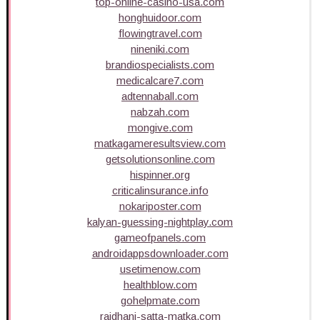
top-online-casino-usa.com
honghuidoor.com
flowingtravel.com
nineniki.com
brandiospecialists.com
medicalcare7.com
adtennaball.com
nabzah.com
mongive.com
matkagameresultsview.com
getsolutionsonline.com
hispinner.org
criticalinsurance.info
nokariposter.com
kalyan-guessing-nightplay.com
gameofpanels.com
androidappsdownloader.com
usetimenow.com
healthblow.com
gohelpmate.com
rajdhani-satta-matka.com