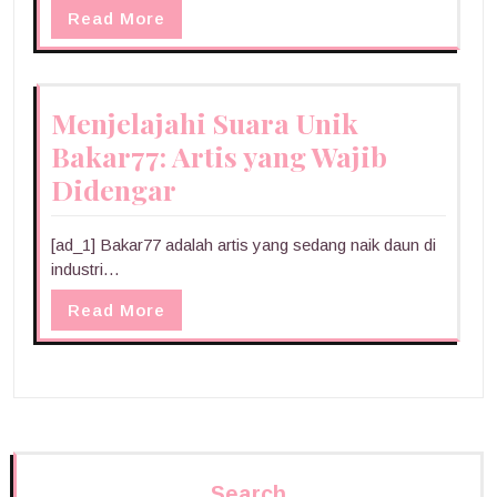
Read More
Menjelajahi Suara Unik
Bakar77: Artis yang Wajib
Didengar
[ad_1] Bakar77 adalah artis yang sedang naik daun di
industri…
Read More
Search