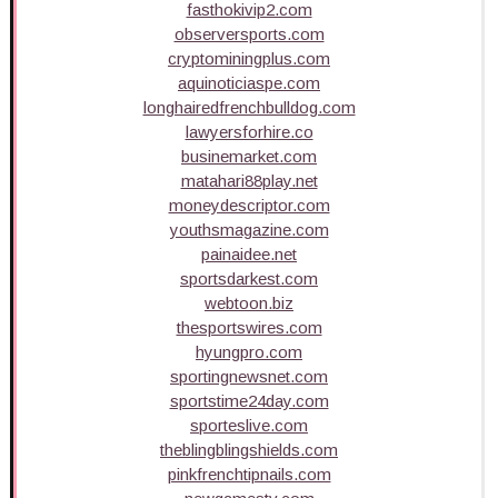
fasthokivip2.com
observersports.com
cryptominingplus.com
aquinoticiaspe.com
longhairedfrenchbulldog.com
lawyersforhire.co
businemarket.com
matahari88play.net
moneydescriptor.com
youthsmagazine.com
painaidee.net
sportsdarkest.com
webtoon.biz
thesportswires.com
hyungpro.com
sportingnewsnet.com
sportstime24day.com
sporteslive.com
theblingblingshields.com
pinkfrenchtipnails.com