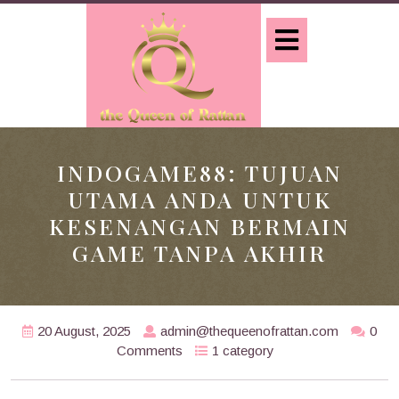
Skip
to
Open
content
Button
INDOGAME88: TUJUAN
UTAMA ANDA UNTUK
KESENANGAN BERMAIN
GAME TANPA AKHIR
20 August, 2025
admin@thequeenofrattan.com
0
Comments
1 category