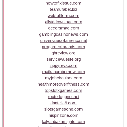
howtofixissue.com
teamufabet.biz
webfullform.com
allviddownload.com
decorsmag.com
gamblingcasinonews.com
universitiesofamerica.net
progameofbrands.com
qbreview.org
servicewueste.org
zippyrevs.com
matkanumbernow.com
myjobcirculars.com
healthmoreoverfitness.com
topslotxgames.com
routerloggnet.net
dantella6.com
slotsgamesone.com
hispinzone.com
kalyanbazarnights.com