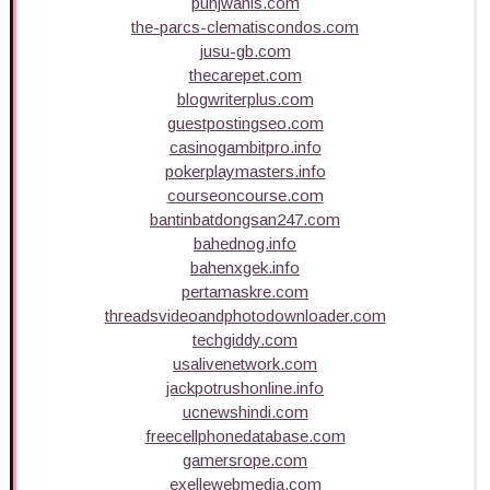
punjwanis.com
the-parcs-clematiscondos.com
jusu-gb.com
thecarepet.com
blogwriterplus.com
guestpostingseo.com
casinogambitpro.info
pokerplaymasters.info
courseoncourse.com
bantinbatdongsan247.com
bahednog.info
bahenxgek.info
pertamaskre.com
threadsvideoandphotodownloader.com
techgiddy.com
usalivenetwork.com
jackpotrushonline.info
ucnewshindi.com
freecellphonedatabase.com
gamersrope.com
exellewebmedia.com