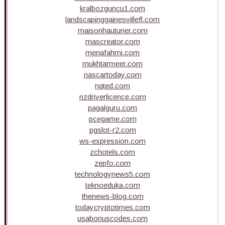
kralbozguncu1.com
landscapinggainesvillefl.com
maisonhauturier.com
mascreator.com
menafahmi.com
mukhtarmeer.com
nascartoday.com
nqted.com
nzdriverlicence.com
pagalguru.com
pcegame.com
pgslot-r2.com
ws-expression.com
zchotels.com
zepfo.com
technologynews5.com
teknoeduka.com
thenews-blog.com
todaycryptotimes.com
usabonuscodes.com