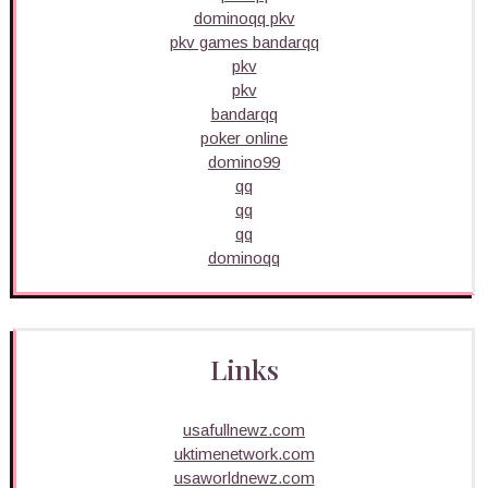
dominoqq pkv
pkv games bandarqq
pkv
pkv
bandarqq
poker online
domino99
qq
qq
qq
dominoqq
Links
usafullnewz.com
uktimenetwork.com
usaworldnewz.com