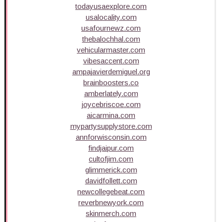
todayusaexplore.com
usalocality.com
usafournewz.com
thebalochhal.com
vehicularmaster.com
vibesaccent.com
ampajavierdemiguel.org
brainboosters.co
amberlately.com
joycebriscoe.com
aicarmina.com
mypartysupplystore.com
annforwisconsin.com
findjaipur.com
cultofjim.com
glimmerick.com
davidfollett.com
newcollegebeat.com
reverbnewyork.com
skinmerch.com