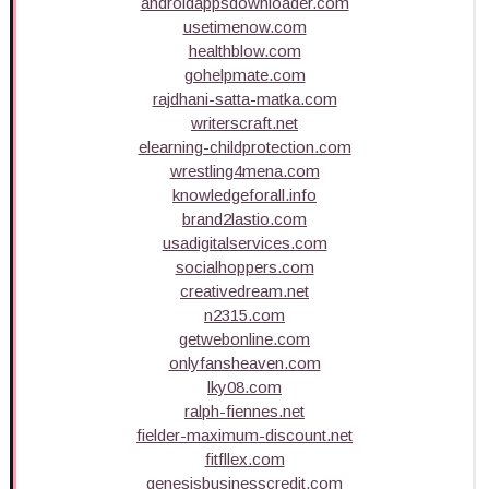
androidappsdownloader.com
usetimenow.com
healthblow.com
gohelpmate.com
rajdhani-satta-matka.com
writerscraft.net
elearning-childprotection.com
wrestling4mena.com
knowledgeforall.info
brand2lastio.com
usadigitalservices.com
socialhoppers.com
creativedream.net
n2315.com
getwebonline.com
onlyfansheaven.com
lky08.com
ralph-fiennes.net
fielder-maximum-discount.net
fitfllex.com
genesisbusinesscredit.com