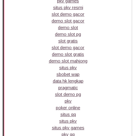
pkv games
situs pkv resmi
slot demo gacor
demo slot gacor
demo slot
demo slot pg
slot gratis
slot demo gacor
demo slot gratis
demo slot mahjong
situs pkv
sbobet wap
data hk lengkap
pragmatic
slot demo pg
pkv
poker online
situs qq
situs pkv
situs pkv games
pkv qq