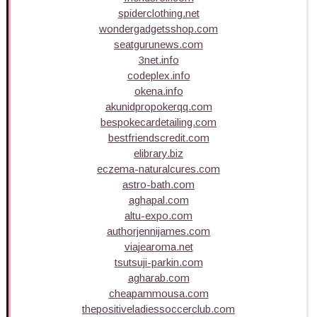
spiderclothing.net
wondergadgetsshop.com
seatgurunews.com
3net.info
codeplex.info
okena.info
akunidpropokerqq.com
bespokecardetailing.com
bestfriendscredit.com
elibrary.biz
eczema-naturalcures.com
astro-bath.com
aghapal.com
altu-expo.com
authorjennijames.com
viajearoma.net
tsutsuji-parkin.com
agharab.com
cheapammousa.com
thepositiveladiessoccerclub.com