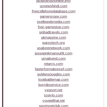
jackpotrushonline.info
ucnewshindi.com
freecellphonedatabase.com
gamersrope.com
exellewebmedia.com
free-gamestop.com
sinbadtravels.com
ukmagzine.com
wareztech.org
usabestnetwork.com
jessepinkmanoutfit.com
umailsend.com
retarys.com
fasterformationcpf.com
goldensnuggles.com
lookbattlemap.com
buyrdpservice.com
yesport.net
tostylo.com
yougetthat.net
sportsnetclub.com