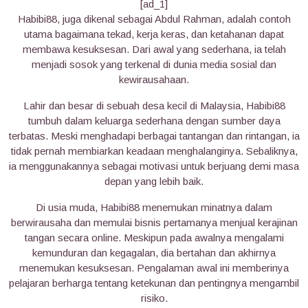
[ad_1]
Habibi88, juga dikenal sebagai Abdul Rahman, adalah contoh
utama bagaimana tekad, kerja keras, dan ketahanan dapat
membawa kesuksesan. Dari awal yang sederhana, ia telah
menjadi sosok yang terkenal di dunia media sosial dan
kewirausahaan.
Lahir dan besar di sebuah desa kecil di Malaysia, Habibi88
tumbuh dalam keluarga sederhana dengan sumber daya
terbatas. Meski menghadapi berbagai tantangan dan rintangan, ia
tidak pernah membiarkan keadaan menghalanginya. Sebaliknya,
ia menggunakannya sebagai motivasi untuk berjuang demi masa
depan yang lebih baik.
Di usia muda, Habibi88 menemukan minatnya dalam
berwirausaha dan memulai bisnis pertamanya menjual kerajinan
tangan secara online. Meskipun pada awalnya mengalami
kemunduran dan kegagalan, dia bertahan dan akhirnya
menemukan kesuksesan. Pengalaman awal ini memberinya
pelajaran berharga tentang ketekunan dan pentingnya mengambil
risiko.