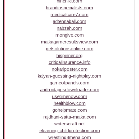
nineniki.com
brandiospecialists.com
medicalcare7.com
adtennaball.com
nabzah.com
mongive.com
matkagameresultsview.com
getsolutionsonline.com
hispinner.org
criticalinsurance.info
nokariposter.com
kalyan-guessing-nightplay.com
gameofpanels.com
androidappsdownloader.com
usetimenow.com
healthblow.com
gohelpmate.com
rajdhani-satta-matka.com
writerscraft.net
elearning-childprotection.com
wrestling4mena.com