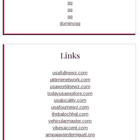
qq
qq
qq
dominoqq
Links
usafullnewz.com
uktimenetwork.com
usaworldnewz.com
todayusaexplore.com
usalocality.com
usafournewz.com
thebalochhal.com
vehicularmaster.com
vibesaccent.com
ampajavierdemiguel.org