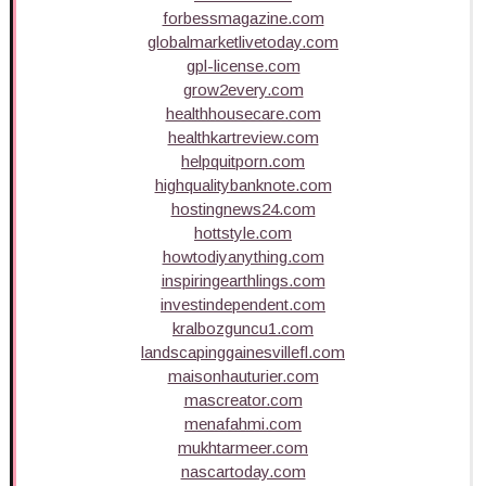
forbessmagazine.com
globalmarketlivetoday.com
gpl-license.com
grow2every.com
healthhousecare.com
healthkartreview.com
helpquitporn.com
highqualitybanknote.com
hostingnews24.com
hottstyle.com
howtodiyanything.com
inspiringearthlings.com
investindependent.com
kralbozguncu1.com
landscapinggainesvillefl.com
maisonhauturier.com
mascreator.com
menafahmi.com
mukhtarmeer.com
nascartoday.com