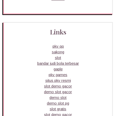
Links
pkv qq
sakong
slot
bandar judi bola terbesar
gaple
pkv games
situs pkv resmi
slot demo gacor
demo slot gacor
demo slot
demo slot pg
slot gratis
slot demo gacor