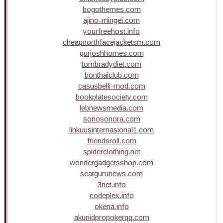
bogothemes.com
ajino-mingei.com
yourfreehost.info
cheapnorthfacejacketsm.com
gurjoshhomes.com
tombradydiet.com
bonthaiclub.com
casusbelli-mod.com
bookplatesociety.com
lebnewsmedia.com
sonosonora.com
linkuusinternasional1.com
friendsroll.com
spiderclothing.net
wondergadgetsshop.com
seatgurunews.com
3net.info
codeplex.info
okena.info
akunidpropokerqq.com