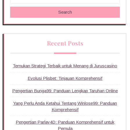
Search
Recent Posts
Temukan Strategi Terbaik untuk Menang di Juruscasino
Evolusi Plisbet: Tinjauan Komprehensif
Pengertian Bunga99: Panduan Lengkap Taruhan Online
Yang Perlu Anda Ketahui Tentang Winlose99: Panduan
Komprehensif
Pengertian Parlay4D: Panduan Komprehensif untuk
Pemula