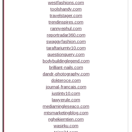
westfashions.com
toolshandy.com
travelstager.com
trendinspires.com
rannyephul.com
reportradar360.com
swaggyfashion.com
taraftariumtv10.com
questionquery.com
bodybuildinglegend.com
brilliant-nails.com
dandr-photography.com
dokteroce.com
journal-francais.com
justintv10.com
lawyerule.com
mediamingleseaco.com
mtsmarketingblog.com
nghekiemtien.com
wasirku.com