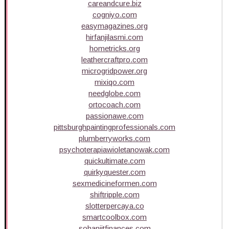
careandcure.biz
cogniyo.com
easymagazines.org
hirfanjilasmi.com
hometricks.org
leathercraftpro.com
microgridpower.org
mixiqo.com
needglobe.com
ortocoach.com
passionawe.com
pittsburghpaintingprofessionals.com
plumberryworks.com
psychoterapiawioletanowak.com
quickultimate.com
quirkyquester.com
sexmedicineformen.com
shiftripple.com
slotterpercaya.co
smartcoolbox.com
sohanjitfinances.com