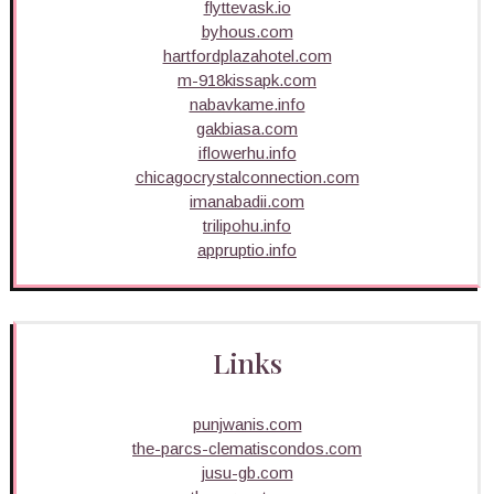
flyttevask.io
byhous.com
hartfordplazahotel.com
m-918kissapk.com
nabavkame.info
gakbiasa.com
iflowerhu.info
chicagocrystalconnection.com
imanabadii.com
trilipohu.info
appruptio.info
Links
punjwanis.com
the-parcs-clematiscondos.com
jusu-gb.com