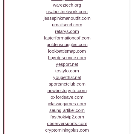
wareztech.org
usabestnetwork.com
jessepinkmanoutfit.com
umailsend.com
retarys.com
fasterformationcpf.com
goldensnuggles.com
lookbattlemap.com
buyrdpservice.com
yesport.net
tostylo.com
yougetthat.net
sportsnetclub.com
newbestcrypto.com
oxfordsave.com
iclassicgames.com
saung-artikel.com
fasthokivip2.com
observersports.com
cryptominingplus.com