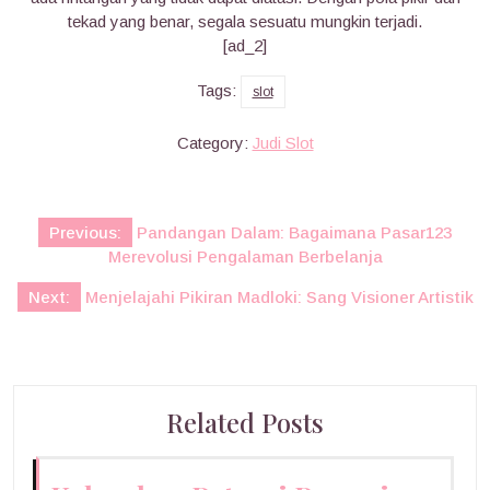
tekad yang benar, segala sesuatu mungkin terjadi.
[ad_2]
Tags:
slot
Category:
Judi Slot
Post
Previous:
Pandangan Dalam: Bagaimana Pasar123
navigation
Merevolusi Pengalaman Berbelanja
Next:
Menjelajahi Pikiran Madloki: Sang Visioner Artistik
Related Posts