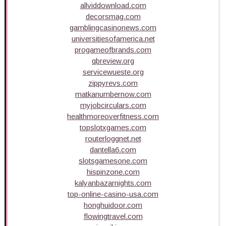
allviddownload.com
decorsmag.com
gamblingcasinonews.com
universitiesofamerica.net
progameofbrands.com
qbreview.org
servicewueste.org
zippyrevs.com
matkanumbernow.com
myjobcirculars.com
healthmoreoverfitness.com
topslotxgames.com
routerloggnet.net
dantella6.com
slotsgamesone.com
hispinzone.com
kalyanbazarnights.com
top-online-casino-usa.com
honghuidoor.com
flowingtravel.com