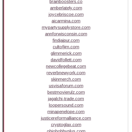
brainboosters.co
amberlately.com
joycebriscoe.com
aicarmina.com
mypartysupplystore.com
annforwisconsin.com
findjaipur.com
cultofjim.com
glimmerick.com
davidfollett.com
newcollegebeat.com
reverbnewyork.com
skinmerch.com
usvisaforum.com
bestmovierulz.com
jagalchi-trade.com
loopersound.com
minapenelope.com
justicereformalliance.com
cryptoglax.com
ohiohobbyplus.com