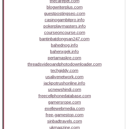
thecarepet.com
blogwriterplus.com
guestpostingseo.com
casinogambitpro.info
pokerplaymasters.info
courseoncourse.com
bantinbatdongsan247.com
bahednog.info
bahenxgek.info
pertamaskre.com
threadsvideoandphotodownloader.com
techgiddy.com
usalivenetwork.com
jackpotrushonline.info
ucnewshindi.com
freecellphonedatabase.com
gamersrope.com
exellewebmedia.com
free-gamestop.com
sinbadtravels.com
ukmagzine.com