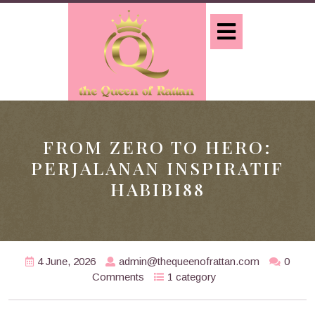
Skip
to
Open
content
Button
FROM ZERO TO HERO:
PERJALANAN INSPIRATIF
HABIBI88
4 June, 2026
admin@thequeenofrattan.com
0
Comments
1 category