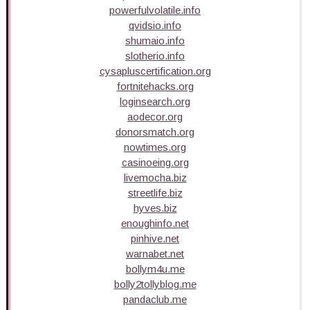
powerfulvolatile.info
qvidsio.info
shumaio.info
slotherio.info
cysapluscertification.org
fortnitehacks.org
loginsearch.org
aodecor.org
donorsmatch.org
nowtimes.org
casinoeing.org
livemocha.biz
streetlife.biz
hyves.biz
enoughinfo.net
pinhive.net
warnabet.net
bollym4u.me
bolly2tollyblog.me
pandaclub.me