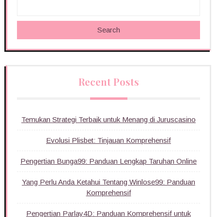
Search
Recent Posts
Temukan Strategi Terbaik untuk Menang di Juruscasino
Evolusi Plisbet: Tinjauan Komprehensif
Pengertian Bunga99: Panduan Lengkap Taruhan Online
Yang Perlu Anda Ketahui Tentang Winlose99: Panduan
Komprehensif
Pengertian Parlay4D: Panduan Komprehensif untuk