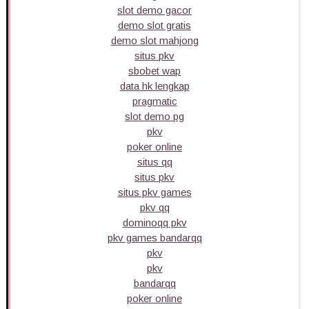
slot demo gacor
demo slot gratis
demo slot mahjong
situs pkv
sbobet wap
data hk lengkap
pragmatic
slot demo pg
pkv
poker online
situs qq
situs pkv
situs pkv games
pkv qq
dominoqq pkv
pkv games bandarqq
pkv
pkv
bandarqq
poker online