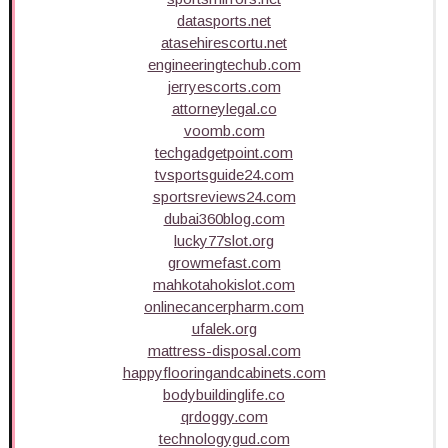
datasports.net
atasehirescortu.net
engineeringtechub.com
jerryescorts.com
attorneylegal.co
voomb.com
techgadgetpoint.com
tvsportsguide24.com
sportsreviews24.com
dubai360blog.com
lucky77slot.org
growmefast.com
mahkotahokislot.com
onlinecancerpharm.com
ufalek.org
mattress-disposal.com
happyflooringandcabinets.com
bodybuildinglife.co
qrdoggy.com
technologygud.com