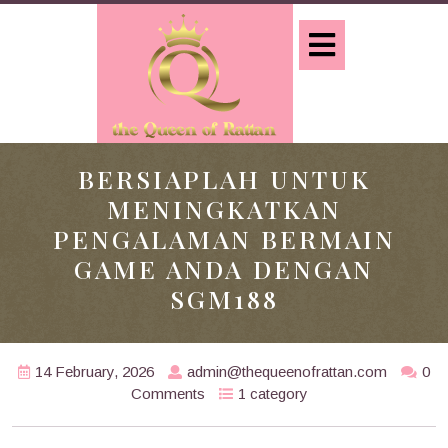
Skip
to
Open
content
Button
BERSIAPLAH UNTUK
MENINGKATKAN
PENGALAMAN BERMAIN
GAME ANDA DENGAN
SGM188
14 February, 2026
admin@thequeenofrattan.com
0
Comments
1 category