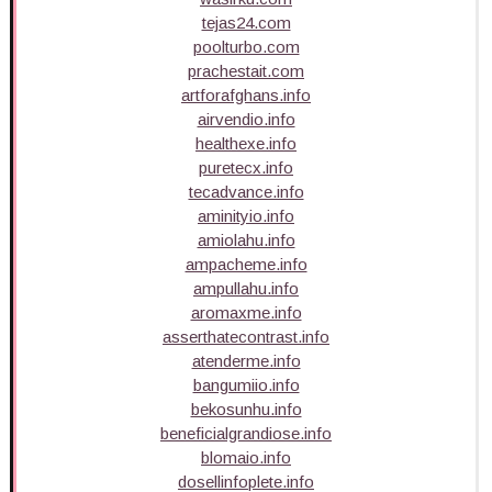
tejas24.com
poolturbo.com
prachestait.com
artforafghans.info
airvendio.info
healthexe.info
puretecx.info
tecadvance.info
aminityio.info
amiolahu.info
ampacheme.info
ampullahu.info
aromaxme.info
asserthatecontrast.info
atenderme.info
bangumiio.info
bekosunhu.info
beneficialgrandiose.info
blomaio.info
dosellinfoplete.info