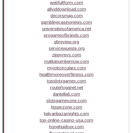
webfullform.com
allviddownload.com
decorsmag.com
gamblingcasinonews.com
universitiesofamerica.net
progameofbrands.com
qbreview.org
servicewueste.org
zippyrevs.com
matkanumbernow.com
myjobcirculars.com
healthmoreoverfitness.com
topslotxgames.com
routerloggnet.net
dantella6.com
slotsgamesone.com
hispinzone.com
kalyanbazarnights.com
top-online-casino-usa.com
honghuidoor.com