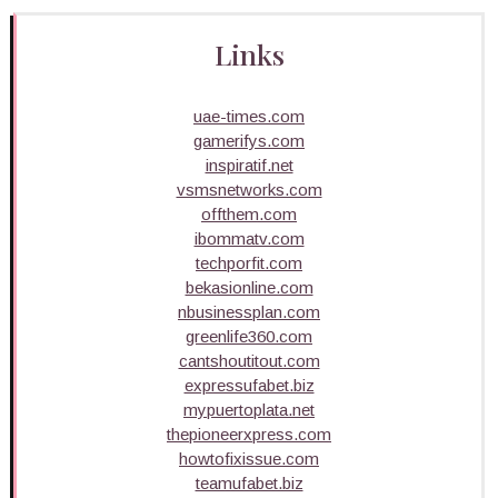
Links
uae-times.com
gamerifys.com
inspiratif.net
vsmsnetworks.com
offthem.com
ibommatv.com
techporfit.com
bekasionline.com
nbusinessplan.com
greenlife360.com
cantshoutitout.com
expressufabet.biz
mypuertoplata.net
thepioneerxpress.com
howtofixissue.com
teamufabet.biz