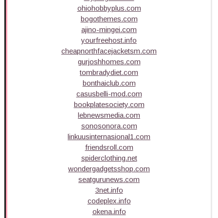
ohiohobbyplus.com
bogothemes.com
ajino-mingei.com
yourfreehost.info
cheapnorthfacejacketsm.com
gurjoshhomes.com
tombradydiet.com
bonthaiclub.com
casusbelli-mod.com
bookplatesociety.com
lebnewsmedia.com
sonosonora.com
linkuusinternasional1.com
friendsroll.com
spiderclothing.net
wondergadgetsshop.com
seatgurunews.com
3net.info
codeplex.info
okena.info