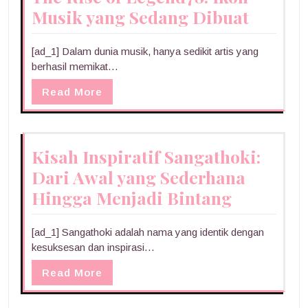
Musik yang Sedang Dibuat
[ad_1] Dalam dunia musik, hanya sedikit artis yang
berhasil memikat…
Read More
Kisah Inspiratif Sangathoki:
Dari Awal yang Sederhana
Hingga Menjadi Bintang
[ad_1] Sangathoki adalah nama yang identik dengan
kesuksesan dan inspirasi…
Read More