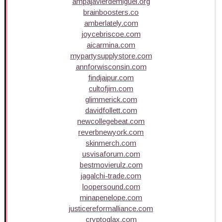
ampajavierdemiguel.org
brainboosters.co
amberlately.com
joycebriscoe.com
aicarmina.com
mypartysupplystore.com
annforwisconsin.com
findjaipur.com
cultofjim.com
glimmerick.com
davidfollett.com
newcollegebeat.com
reverbnewyork.com
skinmerch.com
usvisaforum.com
bestmovierulz.com
jagalchi-trade.com
loopersound.com
minapenelope.com
justicereformalliance.com
cryptoglax.com