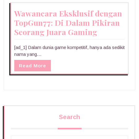
Wawancara Eksklusif dengan
TopGun77: Di Dalam Pikiran
Seorang Juara Gaming
[ad_1] Dalam dunia game kompetitif, hanya ada sedikit
nama yang…
Read More
Search