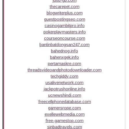
jusu-gb.com
thecarepet.com
blogwriterplus.com
guestpostingseo.com
casinogambitpro.info
pokerplaymasters.info
courseoncourse.com
bantinbatdongsan247.com
bahednog.info
bahenxgek.info
pertamaskre.com
threadsvideoandphotodownloader.com
techgiddy.com
usalivenetwork.com
jackpotrushonline.info
ucnewshindi.com
freecellphonedatabase.com
gamersrope.com
exellewebmedia.com
free-gamestop.com
sinbadtravels.com