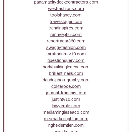
panamacitydeckcontractors.com
westfashions.com
toolshandy.com
travelstager.com
trendinspires.com
rannyephul.com
reportradar360.com
swaggyfashion.com
taraftariumtv10.com
questionquery.com
bodybuildinglegend.com
brilliant-nails.com
dandr-photography.com
dokteroce.com
journal-francais.com
justintv10.com
lawyerule.com
mediamingleseaco.com
mtsmarketingblog.com
nghekiemtien.com
wasirku.com