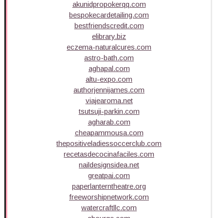
akunidpropokerqq.com
bespokecardetailing.com
bestfriendscredit.com
elibrary.biz
eczema-naturalcures.com
astro-bath.com
aghapal.com
altu-expo.com
authorjennijames.com
viajearoma.net
tsutsuji-parkin.com
agharab.com
cheapammousa.com
thepositiveladiessoccerclub.com
recetasdecocinafaciles.com
naildesignsidea.net
greatpai.com
paperlanterntheatre.org
freeworshipnetwork.com
watercraftllc.com