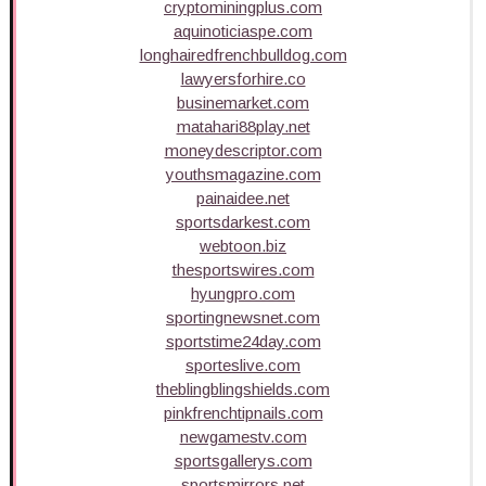
cryptominingplus.com
aquinoticiaspe.com
longhairedfrenchbulldog.com
lawyersforhire.co
businemarket.com
matahari88play.net
moneydescriptor.com
youthsmagazine.com
painaidee.net
sportsdarkest.com
webtoon.biz
thesportswires.com
hyungpro.com
sportingnewsnet.com
sportstime24day.com
sporteslive.com
theblingblingshields.com
pinkfrenchtipnails.com
newgamestv.com
sportsgallerys.com
sportsmirrors.net