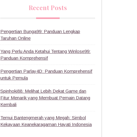
Recent Posts
Pengertian Bunga99: Panduan Lengkap
Taruhan Online
Yang Perlu Anda Ketahui Tentang Winlose99:
Panduan Komprehensif
Pengertian Parlay4D: Panduan Komprehensif
untuk Pemula
Spinhoki88: Melihat Lebih Dekat Game dan
Fitur Menarik yang Membuat Pemain Datang
Kembali
Temui Bantengmerah yang Megah: Simbol
Kekayaan Keanekaragaman Hayati Indonesia