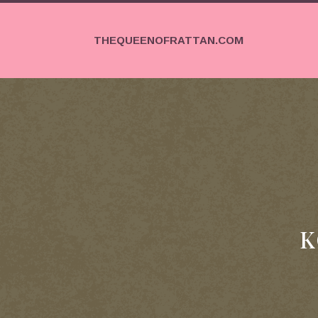
Skip
to
content
THEQUEENOFRATTAN.COM
K