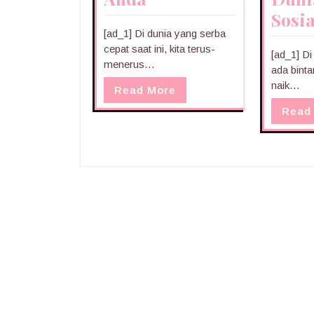
Sosia
[ad_1] Di dunia yang serba
cepat saat ini, kita terus-
[ad_1] Di
menerus…
ada bint
naik…
Read More
Read