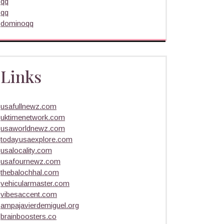
qq
qq
dominoqq
Links
usafullnewz.com
uktimenetwork.com
usaworldnewz.com
todayusaexplore.com
usalocality.com
usafournewz.com
thebalochhal.com
vehicularmaster.com
vibesaccent.com
ampajavierdemiguel.org
brainboosters.co