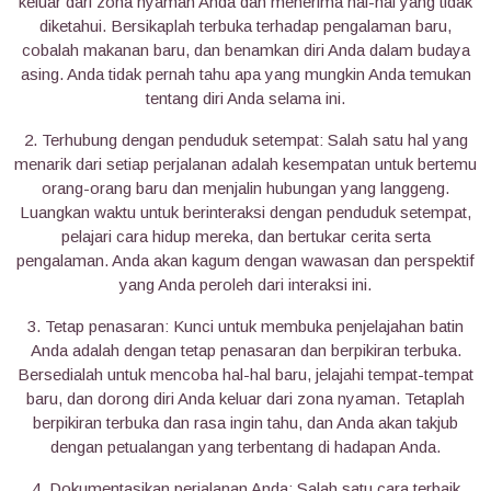
keluar dari zona nyaman Anda dan menerima hal-hal yang tidak
diketahui. Bersikaplah terbuka terhadap pengalaman baru,
cobalah makanan baru, dan benamkan diri Anda dalam budaya
asing. Anda tidak pernah tahu apa yang mungkin Anda temukan
tentang diri Anda selama ini.
2. Terhubung dengan penduduk setempat: Salah satu hal yang
menarik dari setiap perjalanan adalah kesempatan untuk bertemu
orang-orang baru dan menjalin hubungan yang langgeng.
Luangkan waktu untuk berinteraksi dengan penduduk setempat,
pelajari cara hidup mereka, dan bertukar cerita serta
pengalaman. Anda akan kagum dengan wawasan dan perspektif
yang Anda peroleh dari interaksi ini.
3. Tetap penasaran: Kunci untuk membuka penjelajahan batin
Anda adalah dengan tetap penasaran dan berpikiran terbuka.
Bersedialah untuk mencoba hal-hal baru, jelajahi tempat-tempat
baru, dan dorong diri Anda keluar dari zona nyaman. Tetaplah
berpikiran terbuka dan rasa ingin tahu, dan Anda akan takjub
dengan petualangan yang terbentang di hadapan Anda.
4. Dokumentasikan perjalanan Anda: Salah satu cara terbaik