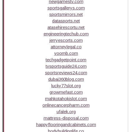
newgamestv.com
sportsgallerys.com
sportsmirrors.net
datasports.net
atasehirescortu.net
engineeringtechub.com
jerryescorts.com
attorneylegal.co
voomb.com
techgadgetpoint.com
tvsportsguide24.com
sportsreviews24.com
dubai360blog.com
lucky77slot.org
growmefast.com
mahkotahokislot.com
onlinecancerpharm.com
ufalek.org
mattress-disposal.com
happyflooringandcabinets.com
bodybuildinglife.co