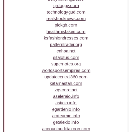
qrdoggy.com
technologygud.com
realshocknews.com
pickgb.com
healthmistakes.com
ksfashiondresses.com
patterntrader.org
cnhpa.net
sitalotus.com
supernotes.org
worldsportsempires.com
updatecentral360.com
katamastah.com
zqscore.net
aseleraio.info
asticio.info
egardenio.info
arxteamio.info
getalexio.info
accountaudittaxcon.com