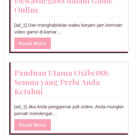
Dewasurga88 dalam Game
Online
[ad_1] Dari menghabiskan waktu berjam-jam bermain
video game di kamar…
Read More
Panduan Utama Oxibet88:
Semua yang Perlu Anda
Ketahui
[ad_1] Jika Anda penggemar judi online, Anda mungkin
pernah mendengar…
Read More