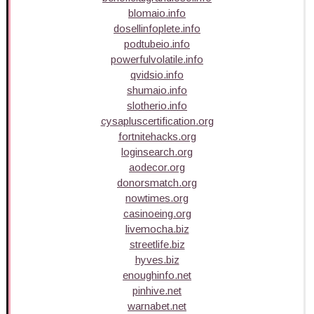
blomaio.info
dosellinfoplete.info
podtubeio.info
powerfulvolatile.info
qvidsio.info
shumaio.info
slotherio.info
cysapluscertification.org
fortnitehacks.org
loginsearch.org
aodecor.org
donorsmatch.org
nowtimes.org
casinoeing.org
livemocha.biz
streetlife.biz
hyves.biz
enoughinfo.net
pinhive.net
warnabet.net