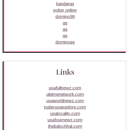
bandarqq
poker online
domino99
qq
qq
qq
dominoqq
Links
usafullnewz.com
uktimenetwork.com
usaworldnewz.com
todayusaexplore.com
usalocality.com
usafournewz.com
thebalochhal.com