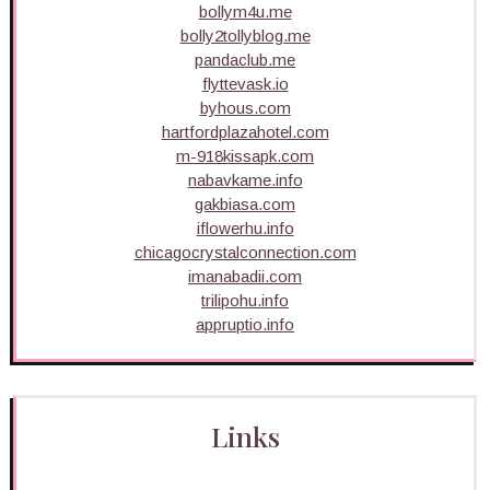
bollym4u.me
bolly2tollyblog.me
pandaclub.me
flyttevask.io
byhous.com
hartfordplazahotel.com
m-918kissapk.com
nabavkame.info
gakbiasa.com
iflowerhu.info
chicagocrystalconnection.com
imanabadii.com
trilipohu.info
appruptio.info
Links