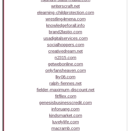
writerscraft.net
elearning-childprotection.com
wrestling4mena.com
knowledgeforall.info
brand2lastio.com
usadigitalservices.com
socialhoppers.com
creativedream.net
n2315.com
getwebonline.com
onlyfansheaven.com
lky08.com
ralph-fiennes.net
fielder-maximum-discount.net
fitfllex.com
genesisbusinesscredit.com
inforuang.com
kindsmarket.com
luvelylife.com
macramb.com