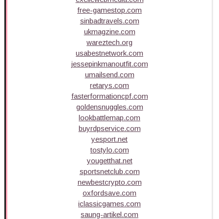
free-gamestop.com
sinbadtravels.com
ukmagzine.com
wareztech.org
usabestnetwork.com
jessepinkmanoutfit.com
umailsend.com
retarys.com
fasterformationcpf.com
goldensnuggles.com
lookbattlemap.com
buyrdpservice.com
yesport.net
tostylo.com
yougetthat.net
sportsnetclub.com
newbestcrypto.com
oxfordsave.com
iclassicgames.com
saung-artikel.com