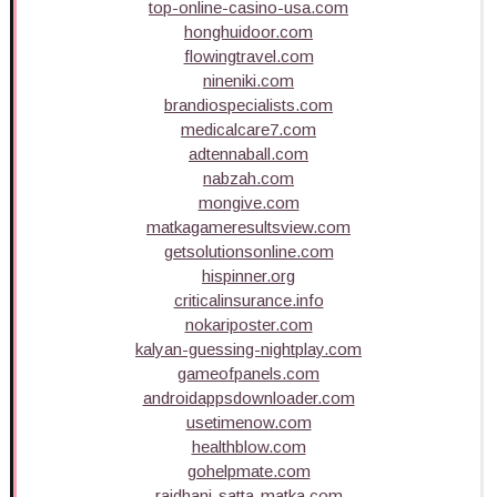
top-online-casino-usa.com
honghuidoor.com
flowingtravel.com
nineniki.com
brandiospecialists.com
medicalcare7.com
adtennaball.com
nabzah.com
mongive.com
matkagameresultsview.com
getsolutionsonline.com
hispinner.org
criticalinsurance.info
nokariposter.com
kalyan-guessing-nightplay.com
gameofpanels.com
androidappsdownloader.com
usetimenow.com
healthblow.com
gohelpmate.com
rajdhani-satta-matka.com