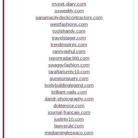
mypet-diary.com
oxweekly.com
panamacitydeckcontractors.com
westfashions.com
toolshandy.com
travelstager.com
trendinspires.com
rannyephul.com
reportradar360.com
swaggyfashion.com
taraftariumtv10.com
questionquery.com
bodybuildinglegend.com
brilliant-nails.com
dandr-photography.com
dokteroce.com
journal-francais.com
justintv10.com
lawyerule.com
mediamingleseaco.com