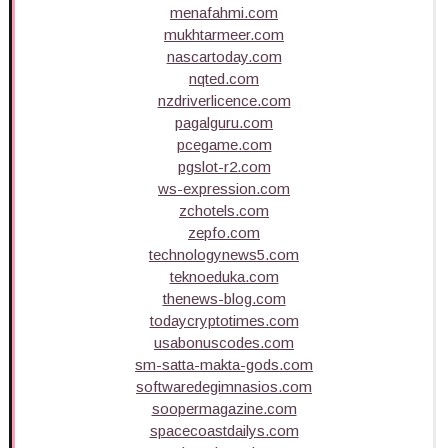
menafahmi.com
mukhtarmeer.com
nascartoday.com
nqted.com
nzdriverlicence.com
pagalguru.com
pcegame.com
pgslot-r2.com
ws-expression.com
zchotels.com
zepfo.com
technologynews5.com
teknoeduka.com
thenews-blog.com
todaycryptotimes.com
usabonuscodes.com
sm-satta-makta-gods.com
softwaredegimnasios.com
soopermagazine.com
spacecoastdailys.com