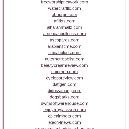
freeworshipnetwork.com
watercraftllc.com
abourge.com
afiliixs.com
alharammallz.com
americanbulletins.com
asespares.com
arabianstime.com
atticabblues.com
autometropolist.com
beautycreamreview.com
coinmoh.com
cyclopsreview.com
dattgen.com
didoivatnang.com
dogsbarks.com
dwmsoftwarehouse.com
enjoytroyjackson.com
epicaimbots.com
etech4news.com
expresspsychedelicsshop.com