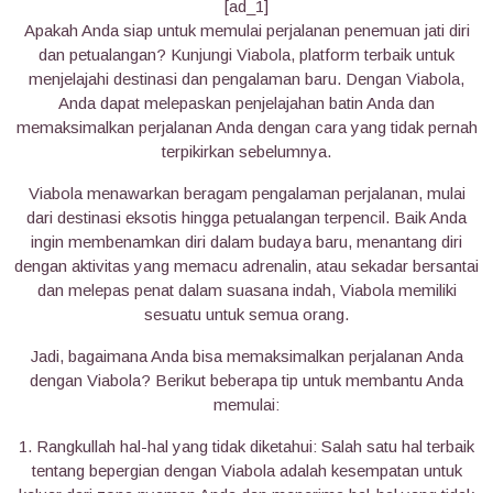
[ad_1]
Apakah Anda siap untuk memulai perjalanan penemuan jati diri
dan petualangan? Kunjungi Viabola, platform terbaik untuk
menjelajahi destinasi dan pengalaman baru. Dengan Viabola,
Anda dapat melepaskan penjelajahan batin Anda dan
memaksimalkan perjalanan Anda dengan cara yang tidak pernah
terpikirkan sebelumnya.
Viabola menawarkan beragam pengalaman perjalanan, mulai
dari destinasi eksotis hingga petualangan terpencil. Baik Anda
ingin membenamkan diri dalam budaya baru, menantang diri
dengan aktivitas yang memacu adrenalin, atau sekadar bersantai
dan melepas penat dalam suasana indah, Viabola memiliki
sesuatu untuk semua orang.
Jadi, bagaimana Anda bisa memaksimalkan perjalanan Anda
dengan Viabola? Berikut beberapa tip untuk membantu Anda
memulai:
1. Rangkullah hal-hal yang tidak diketahui: Salah satu hal terbaik
tentang bepergian dengan Viabola adalah kesempatan untuk