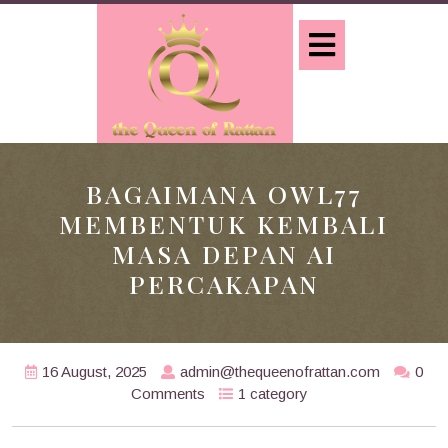
Skip
to
Open
content
Button
BAGAIMANA OWL77
MEMBENTUK KEMBALI
MASA DEPAN AI
PERCAKAPAN
16 August, 2025
admin@thequeenofrattan.com
0
Comments
1 category