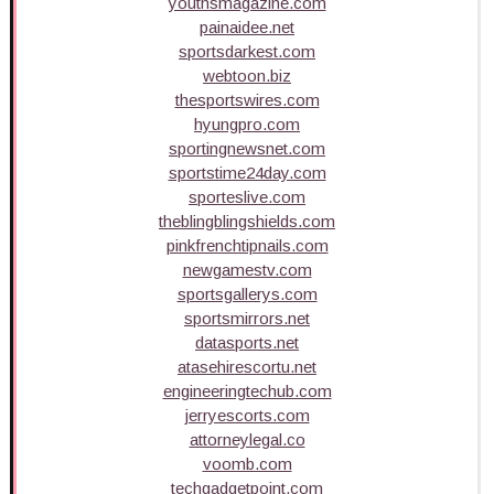
youthsmagazine.com
painaidee.net
sportsdarkest.com
webtoon.biz
thesportswires.com
hyungpro.com
sportingnewsnet.com
sportstime24day.com
sporteslive.com
theblingblingshields.com
pinkfrenchtipnails.com
newgamestv.com
sportsgallerys.com
sportsmirrors.net
datasports.net
atasehirescortu.net
engineeringtechub.com
jerryescorts.com
attorneylegal.co
voomb.com
techgadgetpoint.com