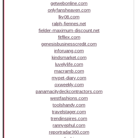
getwebonline.com
onlyfansheaven.com
lky08.com
ralph-fiennes.net
fielder-maximum-discount.net
fitfllex.com
genesisbusinesscredit.com
inforuang.com
kindsmarket.com
luvelylife.com
macramb.com
mypet-diary.com
oxweekly.com
panamacitydeckcontractors.com
westfashions.com
toolshandy.com
travelstager.com
trendinspires.com
rannyephul.com
reportradar360.com