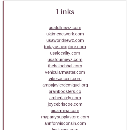
Links
usafullnewz.com
uktimenetwork.com
usaworldnewz.com
todayusaexplore.com
usalocality.com
usafournewz.com
thebalochhal.com
vehicularmaster.com
vibesaccent.com
ampajavierdemiguel.org
brainboosters.co
amberlately.com
joycebriscoe.com
aicarmina.com
mypartysupplystore.com
annforwisconsin.com
findjaipur.com