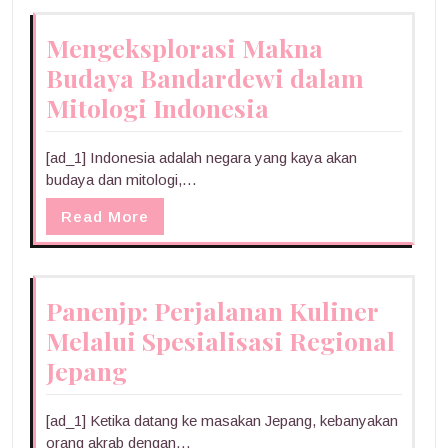
Mengeksplorasi Makna
Budaya Bandardewi dalam
Mitologi Indonesia
[ad_1] Indonesia adalah negara yang kaya akan
budaya dan mitologi,…
Read More
Panenjp: Perjalanan Kuliner
Melalui Spesialisasi Regional
Jepang
[ad_1] Ketika datang ke masakan Jepang, kebanyakan
orang akrab dengan…