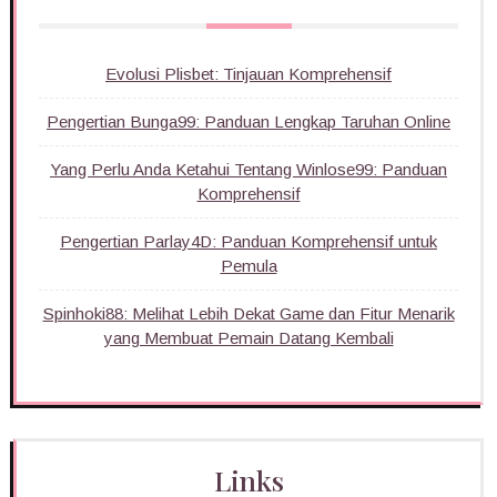
Evolusi Plisbet: Tinjauan Komprehensif
Pengertian Bunga99: Panduan Lengkap Taruhan Online
Yang Perlu Anda Ketahui Tentang Winlose99: Panduan
Komprehensif
Pengertian Parlay4D: Panduan Komprehensif untuk
Pemula
Spinhoki88: Melihat Lebih Dekat Game dan Fitur Menarik
yang Membuat Pemain Datang Kembali
Links