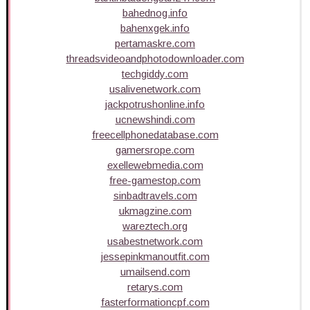
bahednog.info
bahenxgek.info
pertamaskre.com
threadsvideoandphotodownloader.com
techgiddy.com
usalivenetwork.com
jackpotrushonline.info
ucnewshindi.com
freecellphonedatabase.com
gamersrope.com
exellewebmedia.com
free-gamestop.com
sinbadtravels.com
ukmagzine.com
wareztech.org
usabestnetwork.com
jessepinkmanoutfit.com
umailsend.com
retarys.com
fasterformationcpf.com