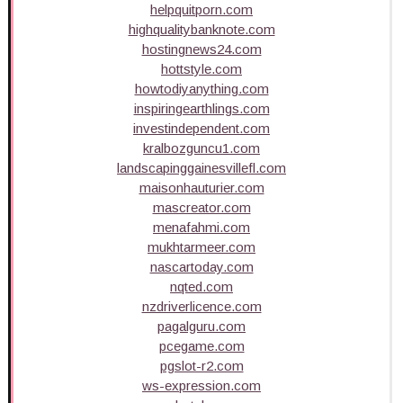
helpquitporn.com
highqualitybanknote.com
hostingnews24.com
hottstyle.com
howtodiyanything.com
inspiringearthlings.com
investindependent.com
kralbozguncu1.com
landscapinggainesvillefl.com
maisonhauturier.com
mascreator.com
menafahmi.com
mukhtarmeer.com
nascartoday.com
nqted.com
nzdriverlicence.com
pagalguru.com
pcegame.com
pgslot-r2.com
ws-expression.com