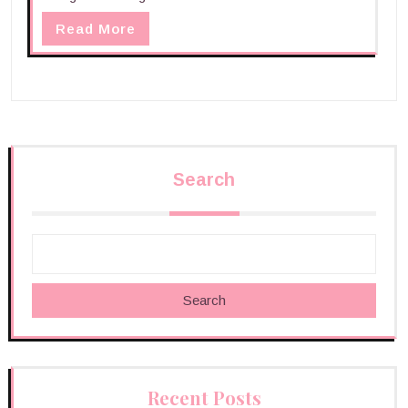
Read More
Search
Search
Recent Posts