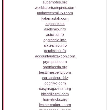
supernotes.org
worldsportsempires.com
updatecentral360.com
katamastah.com
zqscore.net
aseleraio.info
asticio.info
egardenio.info
arxteamio.info
getalexio.info
accountaudittaxcon.com
prymprint.com
sportkeeda.org
besttimespend.com
careandcure.biz
cogniyo.com
easymagazines.org
hirfanjilasmi.com
hometricks.org
leathercraftpro.com