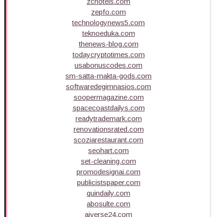
zchotels.com
zepfo.com
technologynews5.com
teknoeduka.com
thenews-blog.com
todaycryptotimes.com
usabonuscodes.com
sm-satta-makta-gods.com
softwaredegimnasios.com
soopermagazine.com
spacecoastdailys.com
readytrademark.com
renovationsrated.com
scoziarestaurant.com
seohart.com
set-cleaning.com
promodesignai.com
publicistspaper.com
quindaily.com
abosulte.com
aiverse24.com